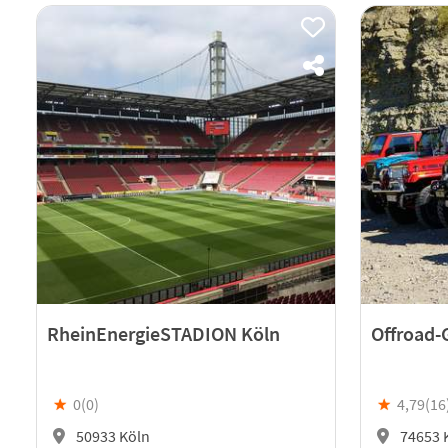
RheinEnergieSTADION Köln
Offroad-
★
0(
0
)
★
4,79(
16
50933 Köln
74653 