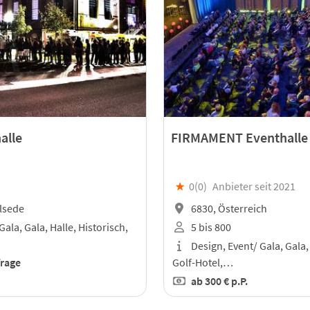
alle
FIRMAMENT Eventhalle
★
0(
0
)
Anbieter seit 2021
lsede
6830, Österreich
Gala, Gala, Halle, Historisch,
5 bis 800
Design, Event/ Gala, Gala,
frage
Golf-Hotel,…
ab
300 €
p.P.