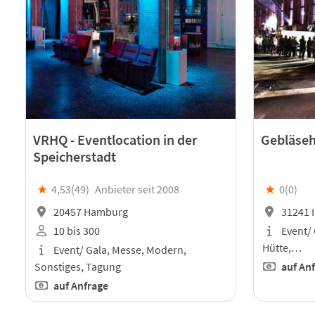
VRHQ - Eventlocation in der
Gebläseh
Speicherstadt
★
4,53(
49
)
Anbieter seit 2008
★
0(
0
)
20457 Hamburg
31241 I
10 bis 300
Event/ 
Hütte,…
Event/ Gala, Messe, Modern,
Sonstiges, Tagung
auf An
auf Anfrage