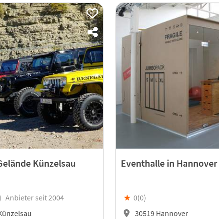
Gelände Künzelsau
Eventhalle in Hannover
)
Anbieter seit 2004
★
0(
0
)
Künzelsau
30519 Hannover