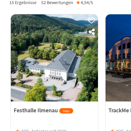
15 Ergebnisse
52
Bewertungen
★
4,54/
5
Festhalle Ilmenau
TrackMe
neu
★
0(
0
)
Anbieter seit 2020
★
0(
0
)
An