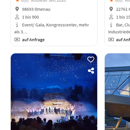
98693 Ilmenau
22761 
1 bis 900
1 bis 1
Event/ Gala, Kongresscenter, mehr
Bar, Clu
als 3…
Industried
auf Anfrage
auf An