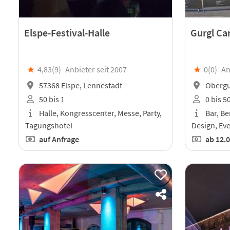
Elspe-Festival-Halle
Gurgl Ca
★
4,83(
9
)
Anbieter seit 2007
★
0(
0
)
An
57368 Elspe, Lennestadt
Obergur
50 bis 1
0 bis 5
Halle, Kongresscenter, Messe, Party,
Bar, Be
Tagungshotel
Design, Ev
auf Anfrage
ab
12.0