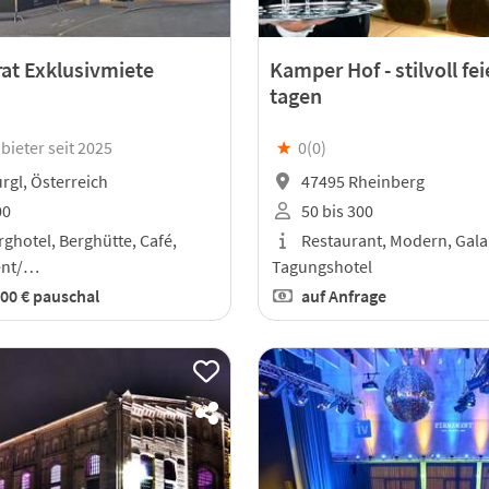
rat Exklusivmiete
Kamper Hof - stilvoll fe
tagen
bieter seit 2025
★
0(
0
)
gl, Österreich
47495 Rheinberg
00
50 bis 300
rghotel, Berghütte, Café,
Restaurant, Modern, Gala
ent/…
Tagungshotel
00 €
pauschal
auf Anfrage