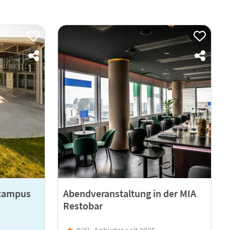
tcampus
Abendveranstaltung in der MIA
Restobar
★
0(
0
)
Anbieter seit 2025