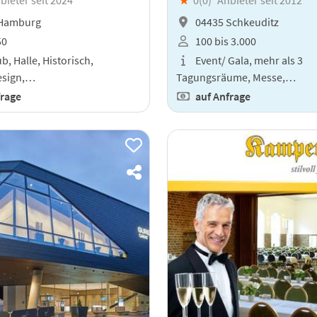
Hamburg
04435 Schkeuditz
50
100 bis 3.000
b, Halle, Historisch,
Event/ Gala, mehr als 3
esign,…
Tagungsräume, Messe,…
frage
auf Anfrage