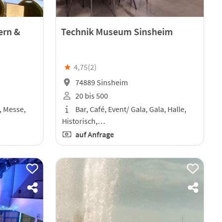
iern &
Technik Museum Sinsheim
★
4,75(
2
)
74889 Sinsheim
20 bis 500
, Messe,
Bar, Café, Event/ Gala, Gala, Halle,
Historisch,…
auf Anfrage