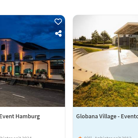
 Event Hamburg
Globana Village - Even
bieter seit 2024
★
0(
0
)
Anbieter seit 2012