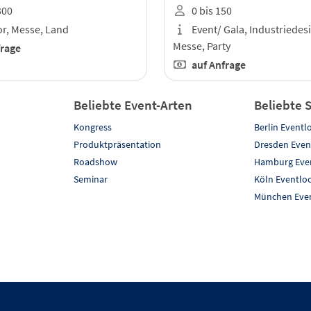
300
0 bis 150
r, Messe, Land
Event/ Gala, Industriedesi
Messe, Party
frage
auf Anfrage
Beliebte Event-Arten
Beliebte 
Kongress
Berlin Eventl
Produktpräsentation
Dresden Even
Roadshow
Hamburg Even
Seminar
Köln Eventlo
München Even