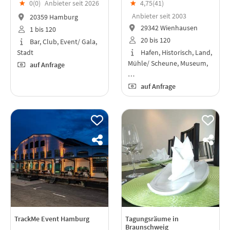
★
0(
0
)
Anbieter seit 2026
★
4,75(
41
)
Anbieter seit 2003
20359 Hamburg
29342 Wienhausen
1 bis 120
20 bis 120
Bar, Club, Event/ Gala,
Stadt
Hafen, Historisch, Land,
Mühle/ Scheune, Museum,
auf Anfrage
…
auf Anfrage
TrackMe Event Hamburg
Tagungsräume in
Braunschweig