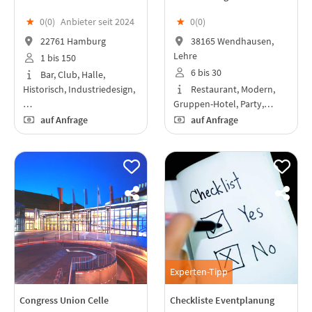
★
0(
0
)
Anbieter seit 2024
★
0(
0
)
22761 Hamburg
38165 Wendhausen,
Lehre
1 bis 150
6 bis 30
Bar, Club, Halle,
Historisch, Industriedesign,
Restaurant, Modern,
…
Gruppen-Hotel, Party,…
auf Anfrage
auf Anfrage
Experten-Tipp
Congress Union Celle
Checkliste Eventplanung