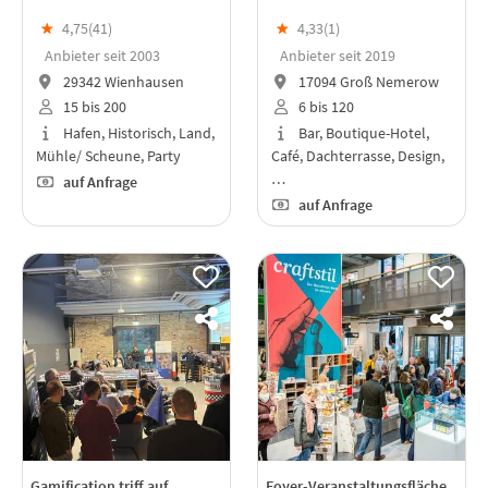
★
4,75(
41
)
★
4,33(
1
)
Anbieter seit 2003
Anbieter seit 2019
29342 Wienhausen
17094 Groß Nemerow
15 bis 200
6 bis 120
Hafen, Historisch, Land,
Bar, Boutique-Hotel,
Mühle/ Scheune, Party
Café, Dachterrasse, Design,
…
auf Anfrage
auf Anfrage
Gamification triff auf
Foyer-Veranstaltungsfläche