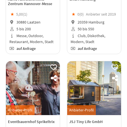
Zentrum Hannover-Messe
★
5,00(
1
)
★
0(
0
)
Anbieter seit 2019
30880 Laatzen
20359 Hamburg
5 bis 200
50 bis 550
Messe, Outdoor,
Club, Diskothek,
Restaurant, Modern, Stadt
Modern, Stadt
auf Anfrage
auf Anfrage
Anbieter-Profil
Anbieter-Profil
Eventbauernhof Sprikeltrix
JSJ Tiny Life GmbH