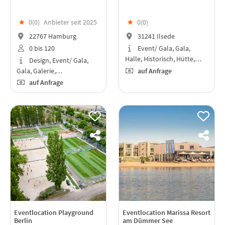
★
0(
0
)
Anbieter seit 2025
★
0(
0
)
22767 Hamburg
31241 Ilsede
0 bis 120
Event/ Gala, Gala,
Halle, Historisch, Hütte,…
Design, Event/ Gala,
Gala, Galerie,…
auf Anfrage
auf Anfrage
Eventlocation Playground
Eventlocation Marissa Resort
Berlin
am Dümmer See