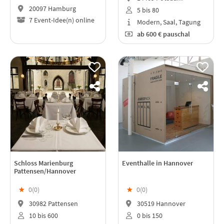
20097 Hamburg
5 bis 80
7 Event-Idee(n) online
Modern, Saal, Tagung
ab
600 €
pauschal
Schloss Marienburg
Eventhalle in Hannover
Pattensen/Hannover
★
0(
0
)
★
0(
0
)
30982 Pattensen
30519 Hannover
10 bis 600
0 bis 150