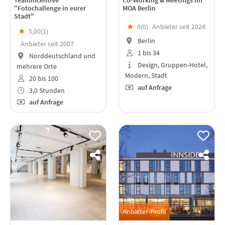
Teamincentive
Co-Working & Meetings im
"Fotochallenge in eurer
MOA Berlin
Stadt"
★
0(
0
)
Anbieter seit 2024
★
5,00(
1
)
Berlin
Anbieter seit 2007
1 bis 34
Norddeutschland und
Design, Gruppen-Hotel,
mehrere Orte
Modern, Stadt
20 bis 100
auf Anfrage
3,0 Stunden
auf Anfrage
Anbieter-Profil