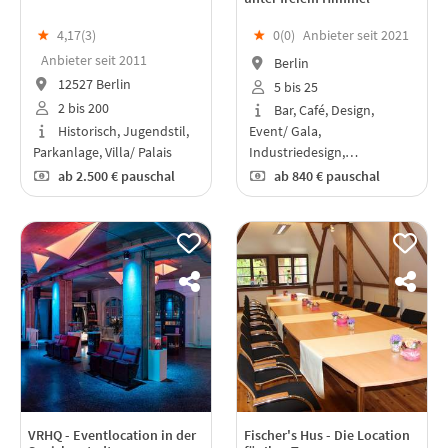
★
4,17(
3
)
★
0(
0
)
Anbieter seit 2021
Anbieter seit 2011
Berlin
12527 Berlin
5 bis 25
2 bis 200
Bar, Café, Design,
Historisch, Jugendstil,
Event/ Gala,
Parkanlage, Villa/ Palais
Industriedesign,…
ab
2.500 €
pauschal
ab
840 €
pauschal
VRHQ - Eventlocation in der
Fischer's Hus - Die Location