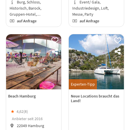
Burg, Schloss,
Event/ Gala,
Historisch, Barock,
Industriedesign, Loft,
Gruppen-Hotel,…
Messe, Party
auf Anfrage
auf Anfrage
Experten-Tipp
Beach Hamburg
Neue Locations braucht das
Land!
★
4,62(
8
)
Anbieter seit 2016
22049 Hamburg