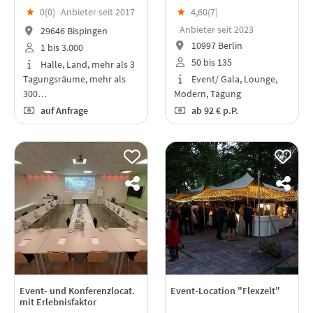
★
0(
0
)
Anbieter seit 2017
★
4,60(
7
)
Anbieter seit 2023
29646 Bispingen
10997 Berlin
1 bis 3.000
50 bis 135
Halle, Land, mehr als 3
Tagungsräume, mehr als
Event/ Gala, Lounge,
300…
Modern, Tagung
auf Anfrage
ab
92 €
p.P.
Event- und Konferenzlocat.
Event-Location "Flexzelt"
mit Erlebnisfaktor