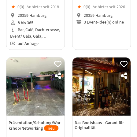
★
0(
0
)
Anbieter seit 2018
★
0(
0
)
Anbieter seit 2026
20359 Hamburg
20359 Hamburg
3 Event-Idee(n) online
8 bis 365
Bar, Café, Dachterrasse,
Event/ Gala, Gala,…
auf Anfrage
Präsentation/Schulung/Wor
Das Bootshaus - Garant für
Originalität
kshop/Networking
neu