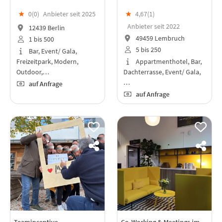
★
0(
0
)
Anbieter seit 2025
★
4,67(
1
)
Anbieter seit 2022
12439 Berlin
49459 Lembruch
1 bis 500
5 bis 250
Bar, Event/ Gala,
Freizeitpark, Modern,
Appartmenthotel, Bar,
Outdoor,…
Dachterrasse, Event/ Gala,
…
auf Anfrage
auf Anfrage