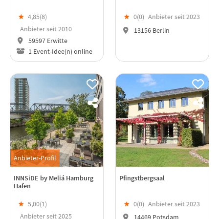
★
4,85(
8
)
★
0(
0
)
Anbieter seit 2023
Anbieter seit 2010
13156 Berlin
59597 Erwitte
1 Event-Idee(n) online
Anbieter-Profil
INNSiDE by Meliá Hamburg
Pfingstbergsaal
Hafen
★
5,00(
1
)
★
0(
0
)
Anbieter seit 2023
Anbieter seit 2025
14469 Potsdam