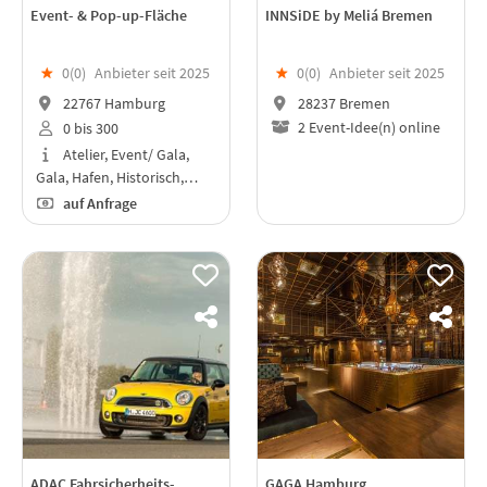
Event- & Pop-up-Fläche
INNSiDE by Meliá Bremen
★
0(
0
)
Anbieter seit 2025
★
0(
0
)
Anbieter seit 2025
22767 Hamburg
28237 Bremen
2 Event-Idee(n) online
0 bis 300
Atelier, Event/ Gala,
Gala, Hafen, Historisch,…
auf Anfrage
ADAC Fahrsicherheits-
GAGA Hamburg