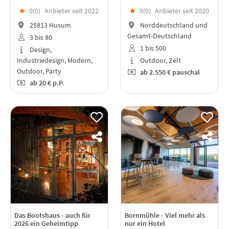
★
0(
0
)
Anbieter seit 2022
★
0(
0
)
Anbieter seit 2020
25813 Husum
Norddeutschland und
Gesamt-Deutschland
3 bis 80
1 bis 500
Design,
Industriedesign, Modern,
Outdoor, Zelt
Outdoor, Party
ab
2.550 €
pauschal
ab
20 €
p.P.
Das Bootshaus - auch für
Bornmühle - Viel mehr als
2026 ein Geheimtipp
nur ein Hotel