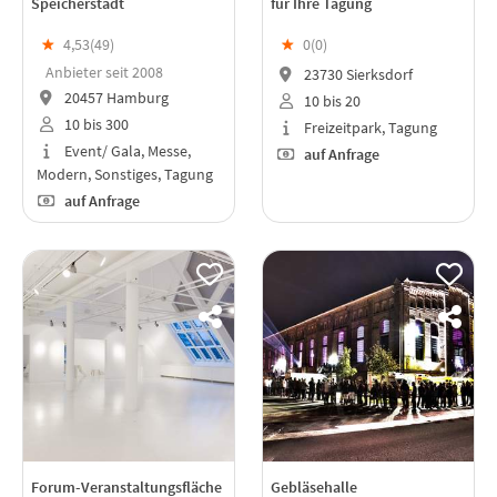
Speicherstadt
für Ihre Tagung
★
4,53(
49
)
★
0(
0
)
Anbieter seit 2008
23730 Sierksdorf
20457 Hamburg
10 bis 20
10 bis 300
Freizeitpark, Tagung
Event/ Gala, Messe,
auf Anfrage
Modern, Sonstiges, Tagung
auf Anfrage
Forum-Veranstaltungsfläche
Gebläsehalle