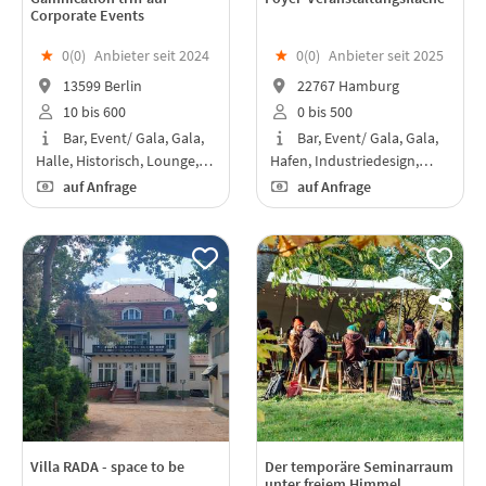
Corporate Events
★
0(
0
)
Anbieter seit 2024
★
0(
0
)
Anbieter seit 2025
13599 Berlin
22767 Hamburg
10 bis 600
0 bis 500
Bar, Event/ Gala, Gala,
Bar, Event/ Gala, Gala,
Halle, Historisch, Lounge,…
Hafen, Industriedesign,…
auf Anfrage
auf Anfrage
Villa RADA - space to be
Der temporäre Seminarraum
unter freiem Himmel