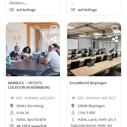
Outdoor,…
…
auf Anfrage
auf Anfrage
BAMBULE – OFFSITE
SnowWorld Bispingen
LOCATION IN NÜRNBERG
★
0(
0
)
Anbieter seit 2023
★
0(
0
)
Anbieter seit 2017
90441 Nürnberg
29646 Bispingen
4 bis 24
1 bis 3.000
Halle, Sportstätte
Halle, Land, mehr als 3
Tagungsräume, mehr als
ab
150 €
pauschal