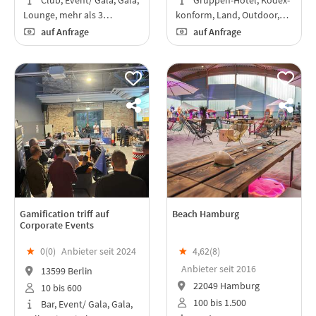
Lounge, mehr als 3…
konform, Land, Outdoor,…
auf Anfrage
auf Anfrage
Gamification triff auf
Beach Hamburg
Corporate Events
★
0(
0
)
Anbieter seit 2024
★
4,62(
8
)
Anbieter seit 2016
13599 Berlin
22049 Hamburg
10 bis 600
100 bis 1.500
Bar, Event/ Gala, Gala,