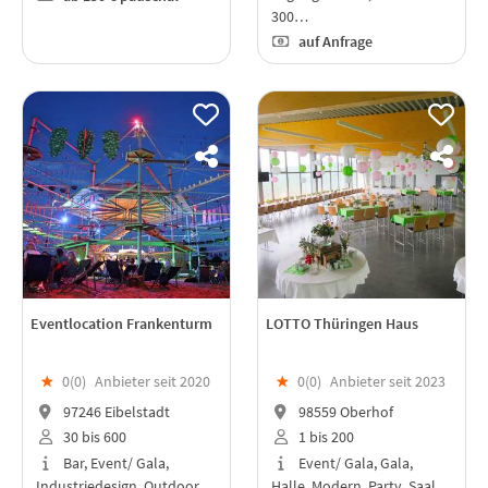
300…
auf Anfrage
Eventlocation Frankenturm
LOTTO Thüringen Haus
★
0(
0
)
Anbieter seit 2020
★
0(
0
)
Anbieter seit 2023
97246 Eibelstadt
98559 Oberhof
30 bis 600
1 bis 200
Bar, Event/ Gala,
Event/ Gala, Gala,
Industriedesign, Outdoor,…
Halle, Modern, Party, Saal,