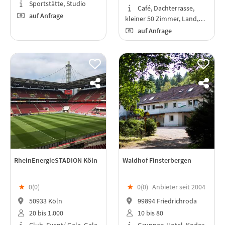
Sportstätte, Studio
Café, Dachterrasse,
auf Anfrage
kleiner 50 Zimmer, Land,…
auf Anfrage
RheinEnergieSTADION Köln
Waldhof Finsterbergen
★
0(
0
)
★
0(
0
)
Anbieter seit 2004
50933 Köln
99894 Friedrichroda
20 bis 1.000
10 bis 80
Club, Event/ Gala, Gala,
Gruppen-Hotel, Kodex-