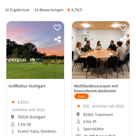
16 Ergebnisse
24
Bewertungen
★
4,78/
5
GolfKultur Stuttgart
Multifunktionsraum mit
besonderem Ambiente
neu
★
4,83(
1
)
★
0(
0
)
Anbieter seit 2026
Anbieter seit 2022
83301 Traunreut
70329 Stuttgart
4 bis 35
1 bis 50
Sportstätte
Event/ Gala, Outdoor,