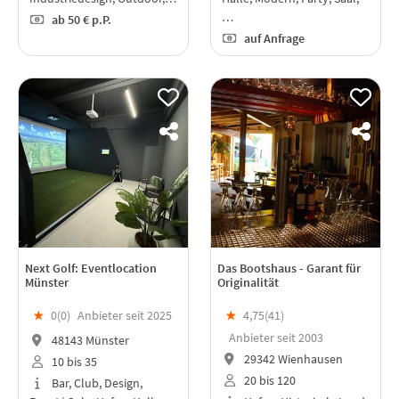
…
ab
50 €
p.P.
auf Anfrage
Next Golf: Eventlocation
Das Bootshaus - Garant für
Münster
Originalität
★
0(
0
)
Anbieter seit 2025
★
4,75(
41
)
Anbieter seit 2003
48143 Münster
29342 Wienhausen
10 bis 35
20 bis 120
Bar, Club, Design,