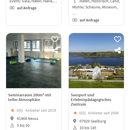
Event/ Gala, Hafen, Halle,…
Hafen, Historisch, Land,
Mühle/ Scheune, Museum,
auf Anfrage
…
auf Anfrage
Seminarraum 200m² mit
Seesport und
toller Atmosphäre
Erlebnispädagogisches
Zentrum
★
0(
0
)
Anbieter seit 2019
★
0(
0
)
Anbieter seit 2004
41464 Neuss
07929 Saalburg
5 bis 50
10 bis 145