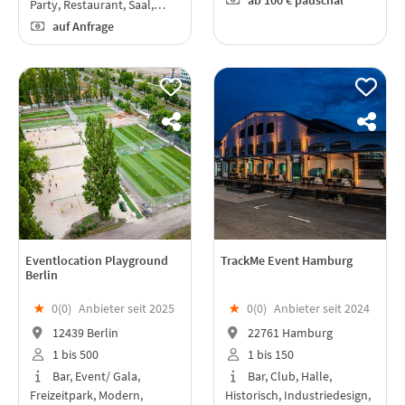
ab
100 €
pauschal
Party, Restaurant, Saal,…
auf Anfrage
Eventlocation Playground
TrackMe Event Hamburg
Berlin
★
0(
0
)
Anbieter seit 2025
★
0(
0
)
Anbieter seit 2024
12439 Berlin
22761 Hamburg
1 bis 500
1 bis 150
Bar, Event/ Gala,
Bar, Club, Halle,
Freizeitpark, Modern,
Historisch, Industriedesign,