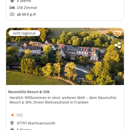
4 Sterne
158 Zimmer
ab
60 €
p.P.
Neumühle Resort & SPA
Herzlich Willkommen in einer anderen Welt – dem Neumühle
Resort & SPA, Ihrem Wellnesshotel in Franken
★
0(
0
)
97797 Wartmannsroth
5 Sterne