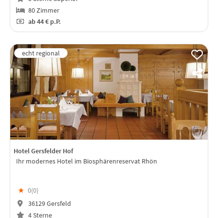
80 Zimmer
ab
44 €
p.P.
Hotel Gersfelder Hof
Ihr modernes Hotel im Biosphärenreservat Rhön
★
0(
0
)
36129 Gersfeld
4 Sterne