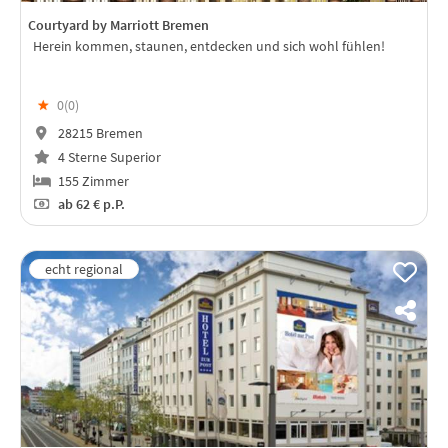
Courtyard by Marriott Bremen
Herein kommen, staunen, entdecken und sich wohl fühlen!
★
0(
0
)
28215 Bremen
4 Sterne Superior
155 Zimmer
ab
62 €
p.P.