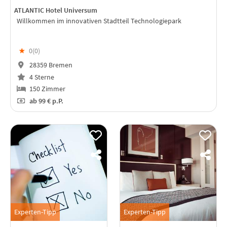
ATLANTIC Hotel Universum
Willkommen im innovativen Stadtteil Technologiepark
★
0(
0
)
28359 Bremen
4 Sterne
150 Zimmer
ab
99 €
p.P.
Experten-Tipp
Experten-Tipp