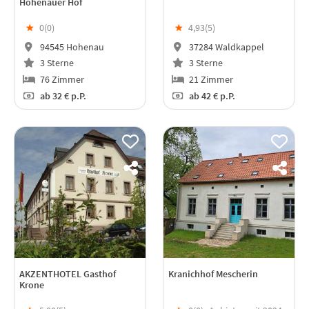
Hohenauer Hof
★
0(
0
)
★
4,93(
5
)
94545 Hohenau
37284 Waldkappel
3 Sterne
3 Sterne
76 Zimmer
21 Zimmer
ab
32 €
p.P.
ab
42 €
p.P.
AKZENTHOTEL Gasthof
Kranichhof Mescherin
Krone