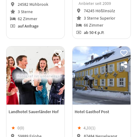
Anbieter seit 2009
24582 Mühbrook
74245 Hößlinsülz
3 Sterne
3 Sterne Superior
62 Zimmer
66 Zimmer
auf Anfrage
ab
50 €
p.P.
Landhotel Sauerländer Hof
Hotel Gasthof Post
★
0(
0
)
★
4,33(
1
)
59889 Eslohe
87484 Nesselwang