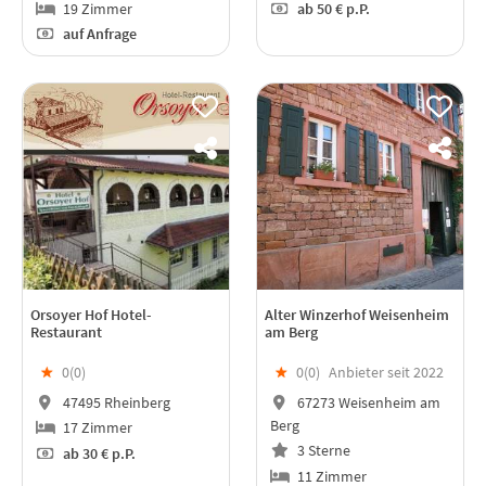
19 Zimmer
ab
50 €
p.P.
auf Anfrage
Orsoyer Hof Hotel-
Alter Winzerhof Weisenheim
Restaurant
am Berg
★
0(
0
)
★
0(
0
)
Anbieter seit 2022
47495 Rheinberg
67273 Weisenheim am
Berg
17 Zimmer
3 Sterne
ab
30 €
p.P.
11 Zimmer