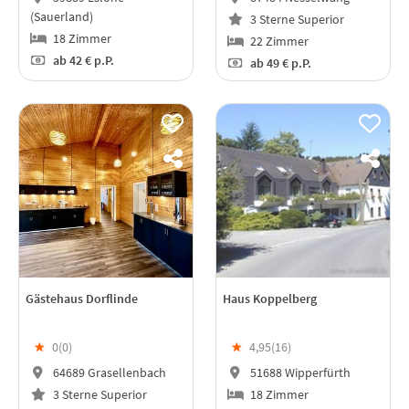
(Sauerland)
3 Sterne Superior
18 Zimmer
22 Zimmer
ab
42 €
p.P.
ab
49 €
p.P.
Gästehaus Dorflinde
Haus Koppelberg
★
0(
0
)
★
4,95(
16
)
64689 Grasellenbach
51688 Wipperfürth
3 Sterne Superior
18 Zimmer