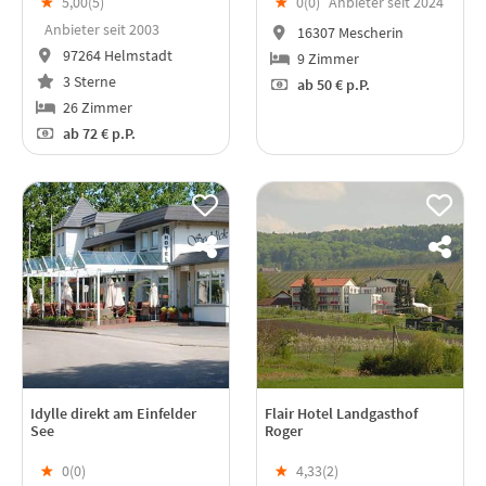
★
5,00(
5
)
★
0(
0
)
Anbieter seit 2024
Anbieter seit 2003
16307 Mescherin
97264 Helmstadt
9 Zimmer
3 Sterne
ab
50 €
p.P.
26 Zimmer
ab
72 €
p.P.
Idylle direkt am Einfelder
Flair Hotel Landgasthof
See
Roger
★
0(
0
)
★
4,33(
2
)