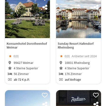
Konsumhotel Dorotheenhof
Sunday Resort Hafendorf
Weimar
Rheinsberg
★
0(
0
)
★
0(
0
)
Anbieter seit 2024
99427 Weimar
16831 Rheinsberg
4 Sterne Superior
4 Sterne Superior
56 Zimmer
176 Zimmer
ab
72 €
p.P.
auf Anfrage