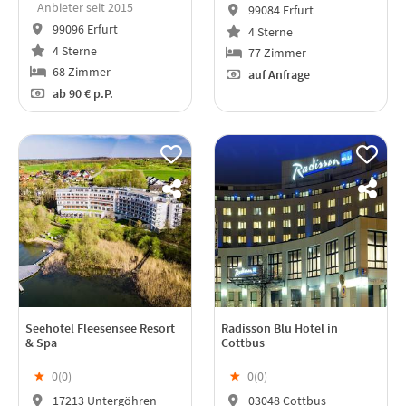
Anbieter seit 2015
99084 Erfurt
99096 Erfurt
4 Sterne
4 Sterne
77 Zimmer
68 Zimmer
auf Anfrage
ab
90 €
p.P.
Seehotel Fleesensee Resort
Radisson Blu Hotel in
& Spa
Cottbus
★
0(
0
)
★
0(
0
)
17213 Untergöhren
03048 Cottbus