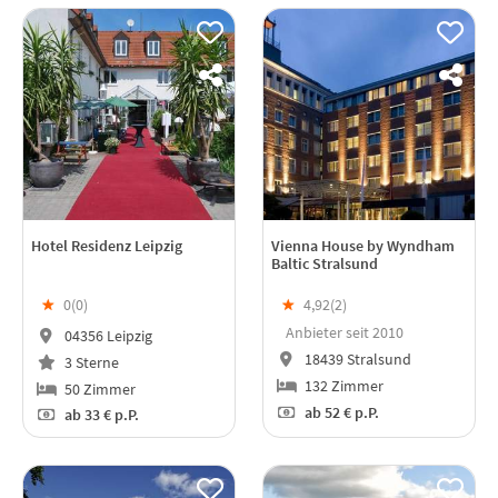
Hotel Residenz Leipzig
Vienna House by Wyndham
Baltic Stralsund
★
0(
0
)
★
4,92(
2
)
Anbieter seit 2010
04356 Leipzig
18439 Stralsund
3 Sterne
132 Zimmer
50 Zimmer
ab
52 €
p.P.
ab
33 €
p.P.