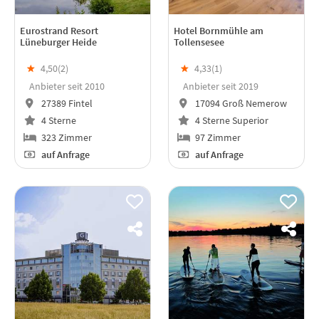
Eurostrand Resort
Hotel Bornmühle am
Lüneburger Heide
Tollensesee
★
4,50(
2
)
★
4,33(
1
)
Anbieter seit 2010
Anbieter seit 2019
27389 Fintel
17094 Groß Nemerow
4 Sterne
4 Sterne Superior
323 Zimmer
97 Zimmer
auf Anfrage
auf Anfrage