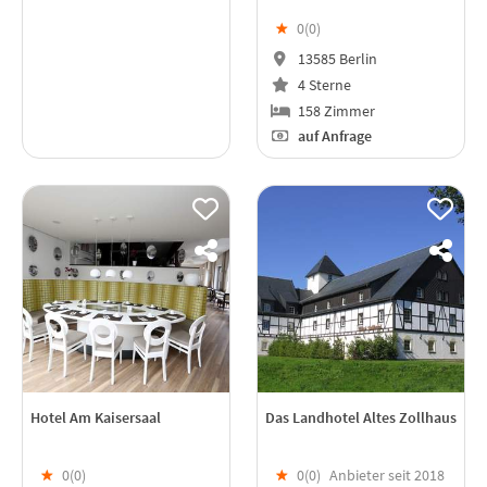
★
0(
0
)
13585 Berlin
4 Sterne
158 Zimmer
auf Anfrage
Hotel Am Kaisersaal
Das Landhotel Altes Zollhaus
★
0(
0
)
★
0(
0
)
Anbieter seit 2018