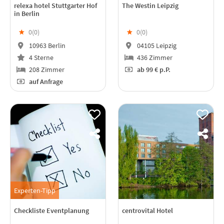
relexa hotel Stuttgarter Hof
The Westin Leipzig
in Berlin
★
0(
0
)
★
0(
0
)
10963 Berlin
04105 Leipzig
4 Sterne
436 Zimmer
208 Zimmer
ab
99 €
p.P.
auf Anfrage
Experten-Tipp
Checkliste Eventplanung
centrovital Hotel