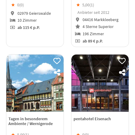
★
0(
0
)
★
5,00(
1
)
Anbieter seit 2012
02979 Geierswalde
04416 Markkleeberg
10 Zimmer
4 Sterne Superior
ab
115 €
p.P.
196 Zimmer
ab
89 €
p.P.
Tagen in besonderem
pentahotel Eisenach
Ambiente / Wernigerode
★
5,00(
1
)
★
0(
0
)