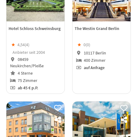
Hotel Schloss Schweinsburg
The Westin Grand Berlin
★
4,54(
4
)
★
0(
0
)
Anbieter seit 2004
10117 Berlin
08459
400 Zimmer
Neukirchen/Pleiße
auf Anfrage
4 Sterne
75 Zimmer
ab
45 €
p.P.