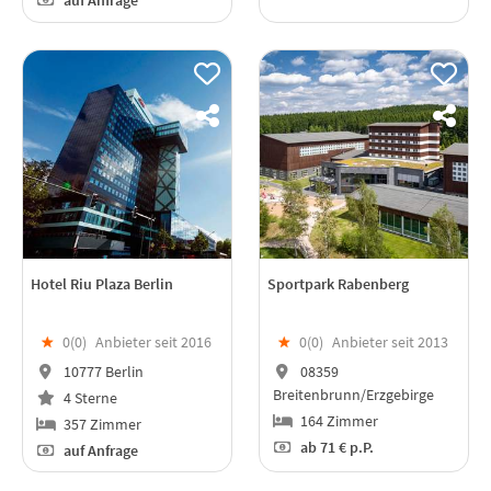
auf Anfrage
Hotel Riu Plaza Berlin
Sportpark Rabenberg
★
0(
0
)
Anbieter seit 2016
★
0(
0
)
Anbieter seit 2013
10777 Berlin
08359
Breitenbrunn/Erzgebirge
4 Sterne
164 Zimmer
357 Zimmer
ab
71 €
p.P.
auf Anfrage