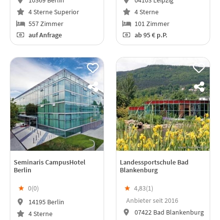
10369 Berlin
04103 Leipzig
4 Sterne Superior
4 Sterne
557 Zimmer
101 Zimmer
auf Anfrage
ab
95 €
p.P.
Seminaris CampusHotel
Landessportschule Bad
Berlin
Blankenburg
★
0(
0
)
★
4,83(
1
)
Anbieter seit 2016
14195 Berlin
07422 Bad Blankenburg
4 Sterne