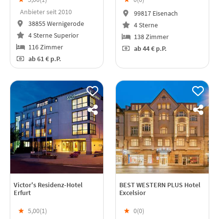
Anbieter seit 2010
99817 Eisenach
38855 Wernigerode
4 Sterne
4 Sterne Superior
138 Zimmer
116 Zimmer
ab
44 €
p.P.
ab
61 €
p.P.
Victor's Residenz-Hotel
BEST WESTERN PLUS Hotel
Erfurt
Excelsior
★
5,00(
1
)
★
0(
0
)