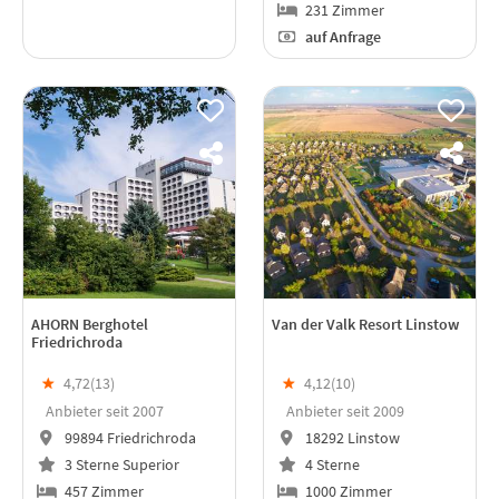
231 Zimmer
auf Anfrage
AHORN Berghotel
Van der Valk Resort Linstow
Friedrichroda
★
4,72(
13
)
★
4,12(
10
)
Anbieter seit 2007
Anbieter seit 2009
99894 Friedrichroda
18292 Linstow
3 Sterne Superior
4 Sterne
457 Zimmer
1000 Zimmer