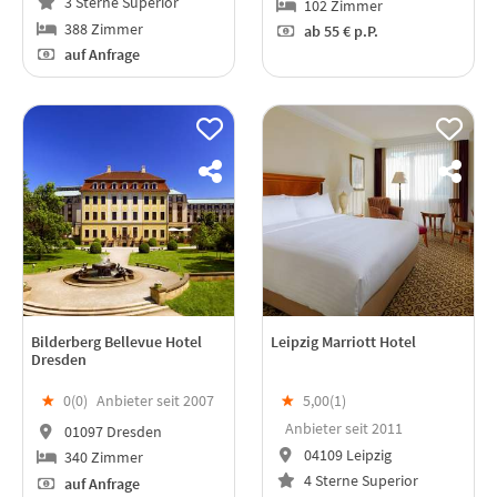
3 Sterne Superior
102 Zimmer
388 Zimmer
ab
55 €
p.P.
auf Anfrage
Bilderberg Bellevue Hotel
Leipzig Marriott Hotel
Dresden
★
0(
0
)
Anbieter seit 2007
★
5,00(
1
)
Anbieter seit 2011
01097 Dresden
04109 Leipzig
340 Zimmer
4 Sterne Superior
auf Anfrage