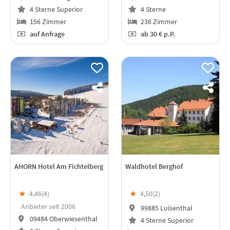
4 Sterne Superior
4 Sterne
156 Zimmer
236 Zimmer
auf Anfrage
ab
30 €
p.P.
AHORN Hotel Am Fichtelberg
Waldhotel Berghof
★
4,46(
4
)
★
4,50(
2
)
Anbieter seit 2006
99885 Luisenthal
09484 Oberwiesenthal
4 Sterne Superior