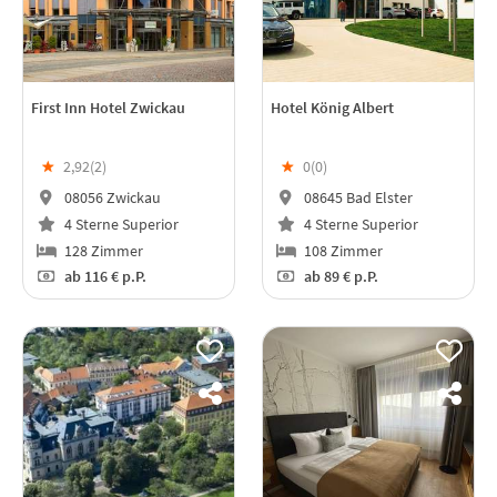
First Inn Hotel Zwickau
Hotel König Albert
★
2,92(
2
)
★
0(
0
)
08056 Zwickau
08645 Bad Elster
4 Sterne Superior
4 Sterne Superior
128 Zimmer
108 Zimmer
ab
116 €
p.P.
ab
89 €
p.P.