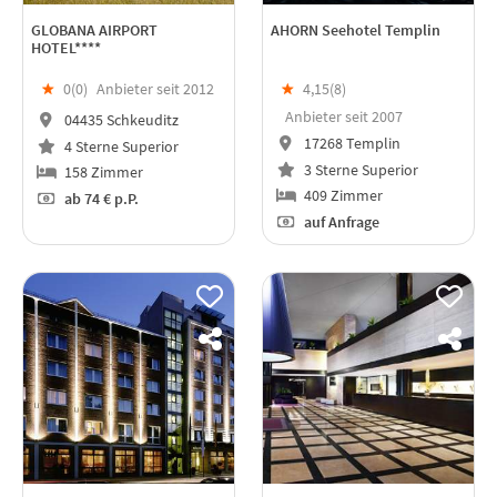
GLOBANA AIRPORT
AHORN Seehotel Templin
HOTEL****
★
0(
0
)
Anbieter seit 2012
★
4,15(
8
)
Anbieter seit 2007
04435 Schkeuditz
17268 Templin
4 Sterne Superior
3 Sterne Superior
158 Zimmer
409 Zimmer
ab
74 €
p.P.
auf Anfrage