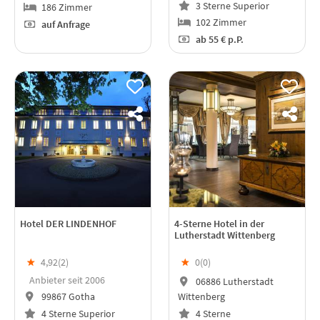
3 Sterne Superior
186 Zimmer
102 Zimmer
auf Anfrage
ab
55 €
p.P.
Hotel DER LINDENHOF
4-Sterne Hotel in der
Lutherstadt Wittenberg
★
4,92(
2
)
★
0(
0
)
Anbieter seit 2006
06886 Lutherstadt
99867 Gotha
Wittenberg
4 Sterne Superior
4 Sterne