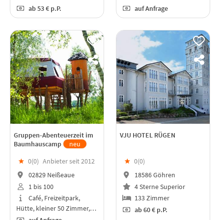
ab
53 €
p.P.
auf Anfrage
Gruppen-Abenteuerzeit im
VJU HOTEL RÜGEN
Baumhauscamp
neu
★
0(
0
)
Anbieter seit 2012
★
0(
0
)
02829 Neißeaue
18586 Göhren
1 bis 100
4 Sterne Superior
Café, Freizeitpark,
133 Zimmer
Hütte, kleiner 50 Zimmer,…
ab
60 €
p.P.