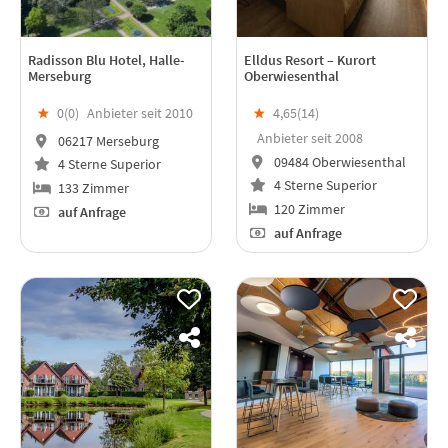
Radisson Blu Hotel, Halle-
Elldus Resort – Kurort
Merseburg
Oberwiesenthal
★
0(
0
)
Anbieter seit 2010
★
4,65(
14
)
Anbieter seit 2008
06217 Merseburg
09484 Oberwiesenthal
4 Sterne Superior
4 Sterne Superior
133 Zimmer
120 Zimmer
auf Anfrage
auf Anfrage