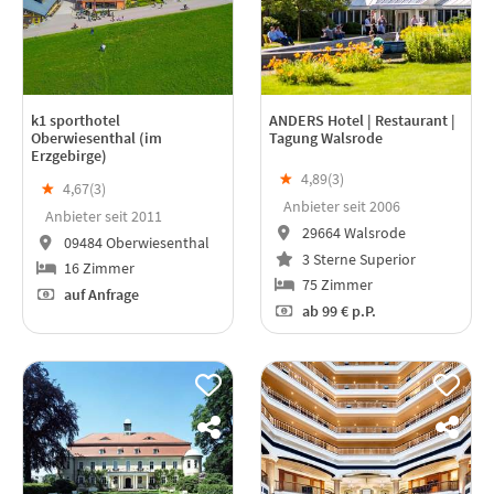
k1 sporthotel
ANDERS Hotel | Restaurant |
Oberwiesenthal (im
Tagung Walsrode
Erzgebirge)
★
4,89(
3
)
★
4,67(
3
)
Anbieter seit 2006
Anbieter seit 2011
29664 Walsrode
09484 Oberwiesenthal
3 Sterne Superior
16 Zimmer
75 Zimmer
auf Anfrage
ab
99 €
p.P.