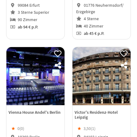
99084 Erfurt
01776 Neuhermsdorf/
Erzgebirge
3 Sterne Superior
4 Sterne
90 Zimmer
40 Zimmer
ab
94 €
p.P.
ab
45 €
p.P.
Vienna House Andel's Berlin
Victor's Residenz-Hotel
Leipzig
★
0(
0
)
★
3,50(
1
)