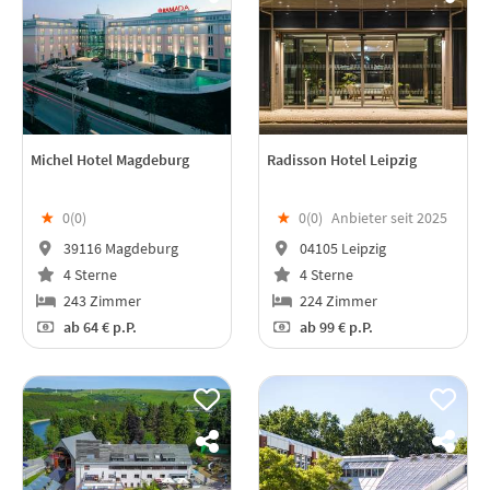
Michel Hotel Magdeburg
Radisson Hotel Leipzig
★
0(
0
)
★
0(
0
)
Anbieter seit 2025
39116 Magdeburg
04105 Leipzig
4 Sterne
4 Sterne
243 Zimmer
224 Zimmer
ab
64 €
p.P.
ab
99 €
p.P.