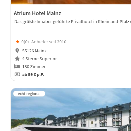
Atrium Hotel Mainz
Das größte Inhaber geführte Privathotel in Rheinland-Pfal
★
0(
0
)
Anbieter seit 2010
55126 Mainz
4 Sterne Superior
150 Zimmer
ab
99 €
p.P.