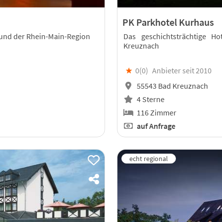
PK Parkhotel Kurhaus
z und der Rhein-Main-Region
Das geschichtsträchtige H
Kreuznach
★
0(
0
)
Anbieter seit 2010
55543 Bad Kreuznach
4 Sterne
116 Zimmer
auf Anfrage