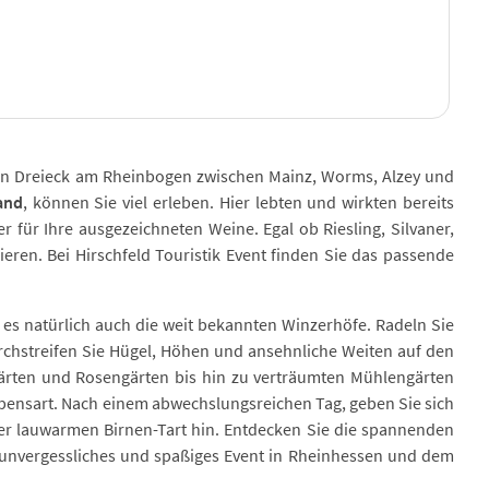
ten Dreieck am Rheinbogen zwischen Mainz, Worms, Alzey und
and
, können Sie viel erleben. Hier lebten und wirkten bereits
für Ihre ausgezeichneten Weine. Egal ob Riesling, Silvaner,
eren. Bei Hirschfeld Touristik Event finden Sie das passende
t es natürlich auch die weit bekannten Winzerhöfe. Radeln Sie
rchstreifen Sie Hügel, Höhen und ansehnliche Weiten auf den
ärten und Rosengärten bis hin zu verträumten Mühlengärten
Lebensart. Nach einem abwechslungsreichen Tag, geben Sie sich
er lauwarmen Birnen-Tart hin. Entdecken Sie die spannenden
in unvergessliches und spaßiges Event in Rheinhessen und dem