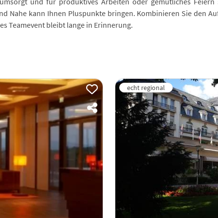
e umsorgt und für produktives Arbeiten oder gemütliches Feiern
 und Nahe kann Ihnen Pluspunkte bringen. Kombinieren Sie den Au
es Teamevent bleibt lange in Erinnerung.