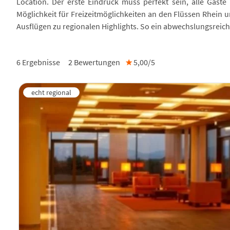
Location. Der erste Eindruck muss perfekt sein, alle Gäst
Möglichkeit für Freizeitmöglichkeiten an den Flüssen Rhein
Ausflügen zu regionalen Highlights. So ein abwechslungsreich
6 Ergebnisse
2
Bewertungen
★
5,00/
5