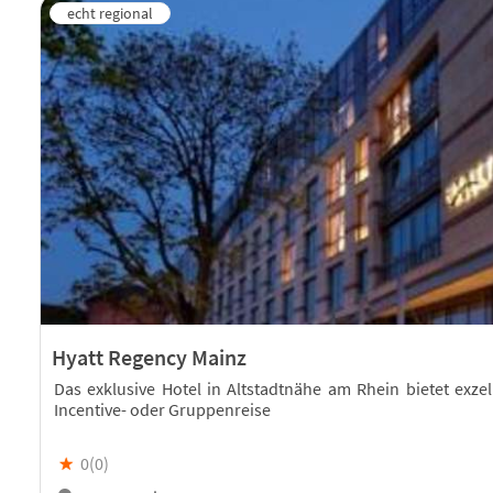
Hyatt Regency Mainz
Das exklusive Hotel in Altstadtnähe am Rhein bietet exze
Incentive- oder Gruppenreise
★
0(
0
)