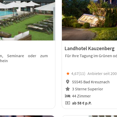
Landhotel Kauzenberg
gen, Seminare oder zum
Für Ihre Tagung im Grünen od
Rhein
★
4,67(
11
)
Anbieter seit 20
55545 Bad Kreuznach
3 Sterne Superior
44 Zimmer
ab
58 €
p.P.