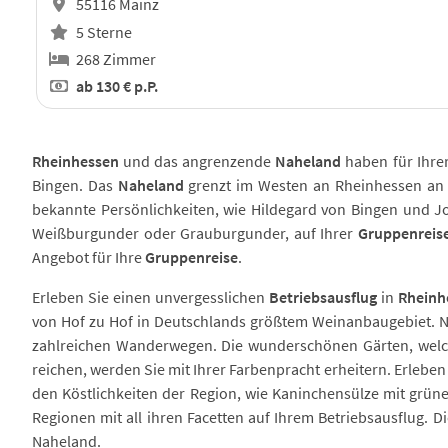
55116 Mainz
5 Sterne
268 Zimmer
ab
130 €
p.P.
Rheinhessen
und das angrenzende
Naheland
haben für Ihre
Bingen. Das
Naheland
grenzt im Westen an Rheinhessen an 
bekannte Persönlichkeiten, wie Hildegard von Bingen und Jo
Weißburgunder oder Grauburgunder, auf Ihrer
Gruppenreis
Angebot für Ihre
Gruppenreise
.
Erleben Sie einen unvergesslichen
Betriebsausflug
in
Rheinh
von Hof zu Hof in Deutschlands größtem Weinanbaugebiet. Ni
zahlreichen Wanderwegen. Die wunderschönen Gärten, welch
reichen, werden Sie mit Ihrer Farbenpracht erheitern. Erlebe
den Köstlichkeiten der Region, wie Kaninchensülze mit grü
Regionen mit all ihren Facetten auf Ihrem Betriebsausflug. 
Naheland.