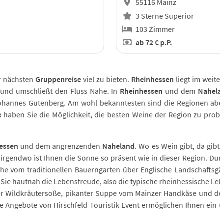
55116 Mainz
3 Sterne Superior
103 Zimmer
ab
72 €
p.P.
r nächsten
Gruppenreise
viel zu bieten.
Rheinhessen
liegt im wei
und umschließt den Fluss Nahe. In
Rheinhessen
und dem
Nahel
hannes Gutenberg. Am wohl bekanntesten sind die Regionen aber 
e
haben Sie die Möglichkeit, die besten Weine der Region zu probi
essen
und dem angrenzenden
Naheland
. Wo es Wein gibt, da gib
rgendwo ist Ihnen die Sonne so präsent wie in dieser Region. Du
e vom traditionellen Bauerngarten über Englische Landschaftsg
n Sie hautnah die Lebensfreude, also die typische rheinhessische 
ner Wildkräutersoße, pikanter Suppe vom Mainzer Handkäse und d
Die Angebote von Hirschfeld Touristik Event ermöglichen Ihnen e