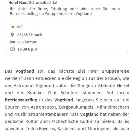
Hotel Haus Schwarzbachtal
Ihr Hotel für Ruhe, Erholung oder aber auch für Ihren
Betriebsausflug zur Gruppenreise im Vogtland
★
0(
0
)
08265 Erlbach
60 Zimmer
ab
39 €
p.P.
Das
Vogtland
soll das nächste Ziel Ihrer
Gruppenreise
werden? Dann entdecken Sie die Region aus der Größen, wie
der Astronaut Sigmund Jähn, die Sängerin Stefanie Hertel
und der Komiker Olaf Schubert stammen. Auf Ihrem
Betriebsausflug
in das
Vogtland,
begeben Sie sich auf die
Spuren von Astronauten, Bergbaukumpels, Männelmachern
und Musikinstrumentenbauern. Das
Vogtland
hat neben der
deutsche Kultur auch tschechische Kultur zu bieten, da es
sowohl in Teilen Bayerns, Sachsens und Thüringens, als auch