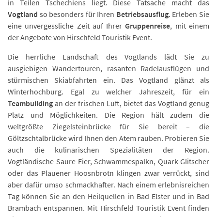
in Teilen Tschechiens liegt. Diese Tatsache macht das
Vogtland
so besonders für Ihren
Betriebsausflug
. Erleben Sie
eine unvergessliche Zeit auf Ihrer
Gruppenreise
, mit einem
der Angebote von Hirschfeld Touristik Event.
Die herrliche Landschaft des Vogtlands lädt Sie zu
ausgiebigen Wandertouren, rasanten Radelausflügen und
stürmischen Skiabfahrten ein. Das Vogtland glänzt als
Winterhochburg. Egal zu welcher Jahreszeit, für ein
Teambuilding
an der frischen Luft, bietet das Vogtland genug
Platz und Möglichkeiten. Die Region hält zudem die
weltgrößte Ziegelsteinbrücke für Sie bereit – die
Göltzschtalbrücke wird Ihnen den Atem rauben. Probieren Sie
auch die kulinarischen Spezialitäten der Region.
Vogtländische Saure Eier, Schwammespalkn, Quark-Glitscher
oder das Plauener Hoosnbrotn klingen zwar verrückt, sind
aber dafür umso schmackhafter. Nach einem erlebnisreichen
Tag können Sie an den Heilquellen in Bad Elster und in Bad
Brambach entspannen. Mit Hirschfeld Touristik Event finden