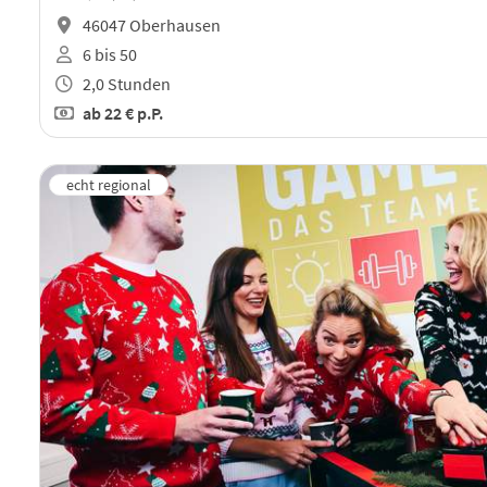
46047 Oberhausen
6 bis 50
2,0 Stunden
ab
22 €
p.P.