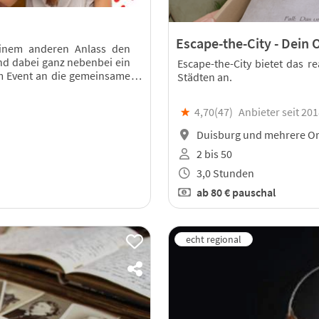
Escape-the-City - Dein
inem anderen Anlass den
d dabei ganz nebenbei ein
Escape-the-City bietet das r
m Event an die gemeinsame
Städten an.
★
4,70(
47
)
Anbieter seit 20
Duisburg und mehrere Or
2 bis 50
3,0 Stunden
ab
80 €
pauschal