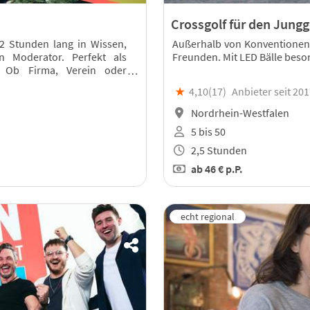
Crossgolf für den Jung
 2 Stunden lang in Wissen,
Außerhalb von Konventionen 
n Moderator. Perfekt als
Freunden. Mit LED Bälle beson
r: Ob Firma, Verein oder
★
4,10(
17
)
Anbieter seit 20
Nordrhein-Westfalen
5 bis 50
2,5 Stunden
ab
46 €
p.P.