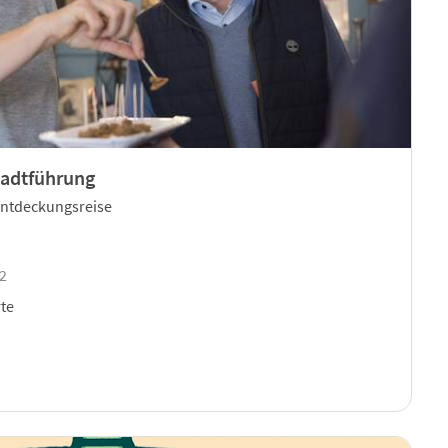
Stadtführung
 Entdeckungsreise
22
te