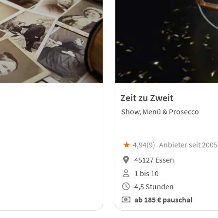
Zeit zu Zweit
Show, Menü & Prosecco
★
4,94(
9
)
Anbieter seit 2005
45127 Essen
1 bis 10
4,5 Stunden
ab
185 €
pauschal