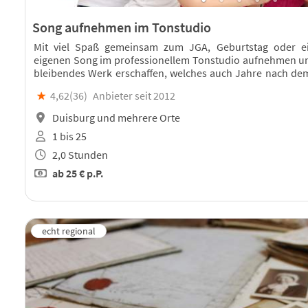
Song aufnehmen im Tonstudio
Mit viel Spaß gemeinsam zum JGA, Geburtstag oder e
eigenen Song im professionellem Tonstudio aufnehmen un
bleibendes Werk erschaffen, welches auch Jahre nach de
Zeit erinnert.
★
4,62(
36
)
Anbieter seit 2012
Duisburg und mehrere Orte
1 bis 25
2,0 Stunden
ab
25 €
p.P.