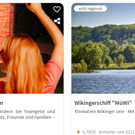
en
Wikingerschiff "MüWi"
ördern Sie Teamgeist und
Einmal ein Wikinger sein - Mi
ts, Freunde und Familien –
★
4,78(
9
)
Anbieter seit 2011