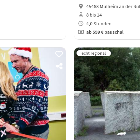
45468 Mülheim an der Ru
8 bis 14
4,0 Stunden
ab
559 €
pauschal