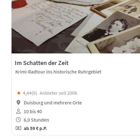
Im Schatten der Zeit
Krimi-Radtour ins historische Ruhrgebiet
★
4,44(
6
)
Anbieter seit 2006
Duisburg und mehrere Orte
10 bis 40
6,0 Stunden
ab
59 €
p.P.