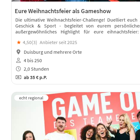
Eure Weihnachtsfeier als Gameshow
Die ultimative Weihnachtsfeier-Challenge! Duelliert euch
Geschick & Sport - begleitet von eurem persönliche
außergewöhnliches Highlight für eure eihnachtsfeie
Freundeskreis!
★
4,50(
3
)
Anbieter seit 2025
Duisburg und mehrere Orte
4 bis 250
2,0 Stunden
ab
35 €
p.P.