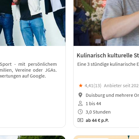
Kulinarisch kulturelle 
Sport - mit persönlichem
Eine 3 stündige kulinarische
milien, Vereine oder JGAs.
wertungen auf Google.
★
4,41(
13
)
Anbieter seit 20
Duisburg und mehrere Or
1 bis 44
3,0 Stunden
ab
44 €
p.P.