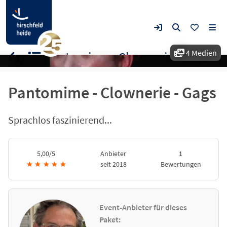
4 Medien
Pantomime - Clownerie - Gags
Pantomime - Clownerie - Gags
Sprachlos faszinierend...
5,00/5
Anbieter
1
★
★
★
★
★
seit 2018
Bewertungen
Event-Anbieter für dieses
Paket: