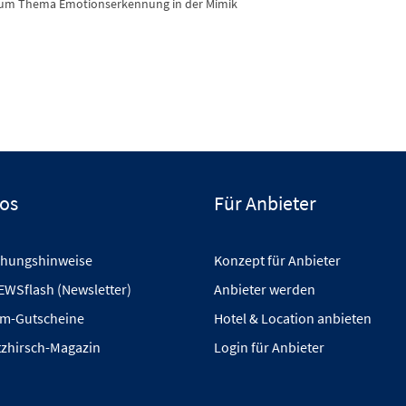
n zum Thema Emotionserkennung in der Mimik
fos
Für Anbieter
hungshinweise
Konzept für Anbieter
EWSflash (Newsletter)
Anbieter werden
m-Gutscheine
Hotel & Location anbieten
tzhirsch-Magazin
Login für Anbieter