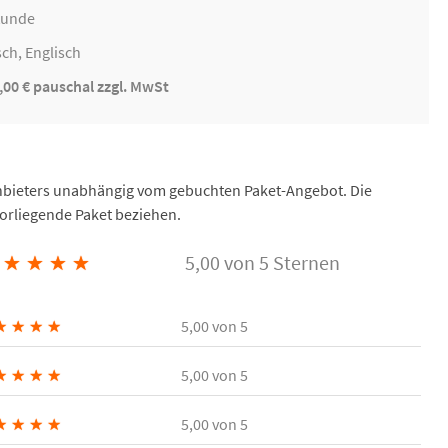
tunde
ch, Englisch
,00 € pauschal zzgl. MwSt
Anbieters unabhängig vom gebuchten Paket-Angebot. Die
vorliegende Paket beziehen.
★
★
★
★
5,00 von 5 Sternen
★
★
★
★
5,00
von 5
★
★
★
★
5,00
von 5
★
★
★
★
5,00
von 5