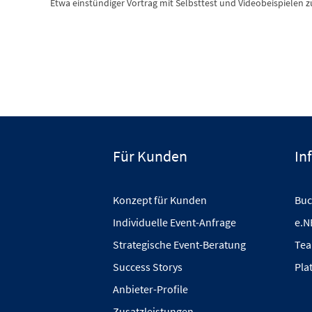
Etwa einstündiger Vortrag mit Selbsttest und Videobeispiele
Für Kunden
In
Konzept für Kunden
Buc
Individuelle Event-Anfrage
e.N
Strategische Event-Beratung
Tea
Success Storys
Pla
Anbieter-Profile
Zusatzleistungen