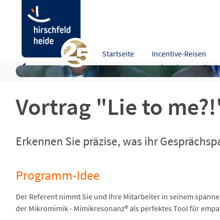
"Lie to me?!" - Ich sehe, was Du fühlst!
Startseite
Incentive-Reisen
Programm-Idee
Bewertungen
Hinweise
Refere
Vortrag "Lie to me?!
Erkennen Sie präzise, was ihr Gesprächspa
Programm-Idee
Der Referent nimmt Sie und Ihre Mitarbeiter in seinem spanne
der Mikromimik - Mimikresonanz® als perfektes Tool für emp