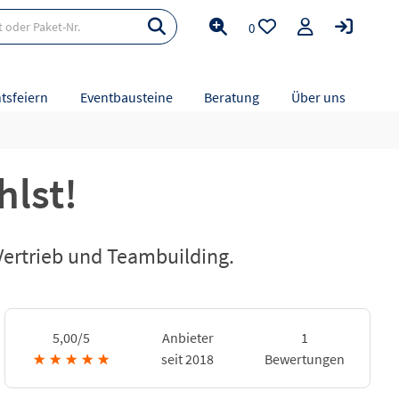
0
tsfeiern
Eventbausteine
Beratung
Über uns
hlst!
 Vertrieb und Teambuilding.
5,00/5
Anbieter
1
★
★
★
★
★
seit 2018
Bewertungen