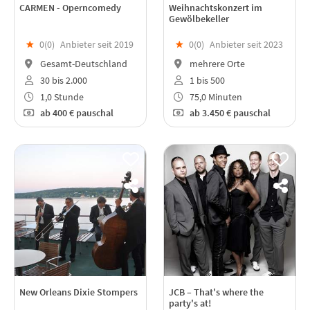
CARMEN - Operncomedy
Weihnachtskonzert im
Gewölbekeller
★
0(
0
)
Anbieter seit 2019
★
0(
0
)
Anbieter seit 2023
Gesamt-Deutschland
mehrere Orte
30 bis 2.000
1 bis 500
1,0 Stunde
75,0 Minuten
ab
400 €
pauschal
ab
3.450 €
pauschal
New Orleans Dixie Stompers
JCB – That's where the
party's at!