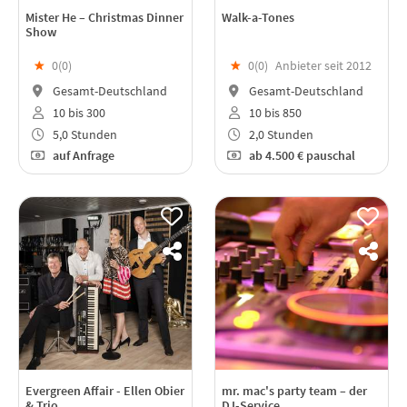
Mister He – Christmas Dinner
Walk-a-Tones
Show
★
0(
0
)
★
0(
0
)
Anbieter seit 2012
Gesamt-Deutschland
Gesamt-Deutschland
10 bis 300
10 bis 850
5,0 Stunden
2,0 Stunden
auf Anfrage
ab
4.500 €
pauschal
Evergreen Affair - Ellen Obier
mr. mac's party team – der
& Trio
DJ-Service