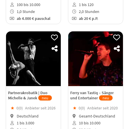
100 bis 10.000
1 bis 120
1,0 Stunde
2,0 Stunden
ab
4.000 €
pauschal
ab
20 €
p.P.
Partnerakrobatik | Duo
Ferry van Tastiq – Sänger
Michelle & Janek
neu
und Entertainer
neu
★
0(
0
)
Anbieter seit 2026
★
0(
0
)
Anbieter seit 2020
Deutschland
Gesamt-Deutschland
1 bis 3.000
10 bis 10.000