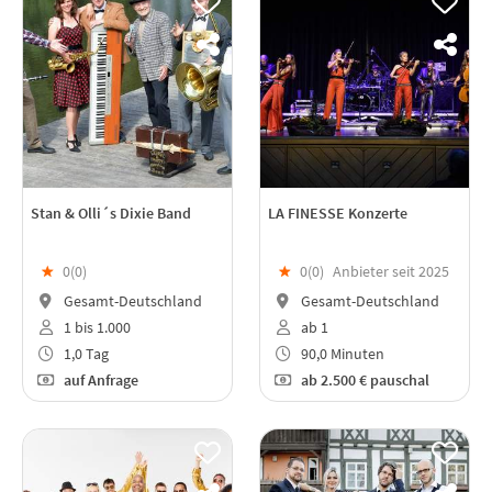
Stan & Olli´s Dixie Band
LA FINESSE Konzerte
★
0(
0
)
★
0(
0
)
Anbieter seit 2025
Gesamt-Deutschland
Gesamt-Deutschland
1 bis 1.000
ab 1
1,0 Tag
90,0 Minuten
auf Anfrage
ab
2.500 €
pauschal