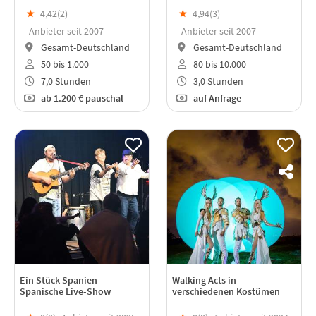
★
4,42(
2
)
★
4,94(
3
)
Anbieter seit 2007
Anbieter seit 2007
Gesamt-Deutschland
Gesamt-Deutschland
50 bis 1.000
80 bis 10.000
7,0 Stunden
3,0 Stunden
ab
1.200 €
pauschal
auf Anfrage
Ein Stück Spanien –
Walking Acts in
Spanische Live-Show
verschiedenen Kostümen