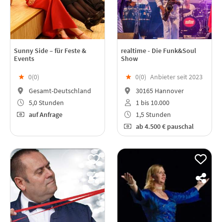
Sunny Side – für Feste &
realtime - Die Funk&Soul
Events
Show
★
0(
0
)
★
0(
0
)
Anbieter seit 2023
Gesamt-Deutschland
30165 Hannover
5,0 Stunden
1 bis 10.000
auf Anfrage
1,5 Stunden
ab
4.500 €
pauschal