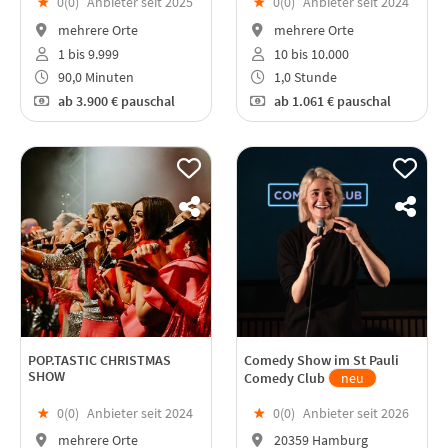
★
0(
0
)
Anbieter seit 2025
★
0(
0
)
Anbieter seit 2024
mehrere Orte
mehrere Orte
1 bis 9.999
10 bis 10.000
90,0 Minuten
1,0 Stunde
ab
3.900 €
pauschal
ab
1.061 €
pauschal
POP.TASTIC CHRISTMAS
Comedy Show im St Pauli
SHOW
Comedy Club
neu
★
0(
0
)
Anbieter seit 2024
★
0(
0
)
Anbieter seit 2026
mehrere Orte
20359 Hamburg