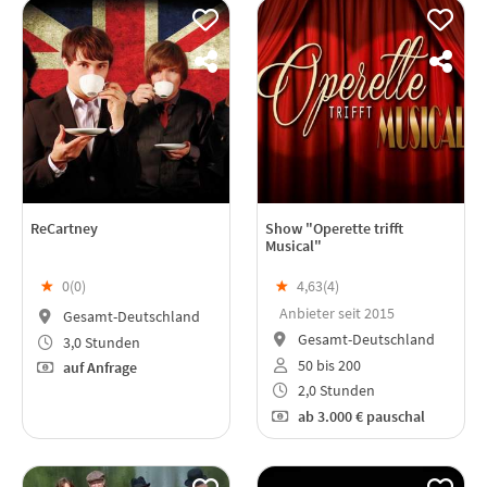
ReCartney
Show "Operette trifft
Musical"
★
0(
0
)
★
4,63(
4
)
Anbieter seit 2015
Gesamt-Deutschland
Gesamt-Deutschland
3,0 Stunden
50 bis 200
auf Anfrage
2,0 Stunden
ab
3.000 €
pauschal