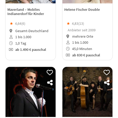
Maverland – Mobiles
Helene Fischer Double
Indianerdorf für Kinder
★
4,64(
6
)
★
4,83(
13
)
Anbieter seit 2009
Gesamt-Deutschland
mehrere Orte
1 bis 1.000
1 bis 1.000
1,0 Tag
45,0 Minuten
ab
1.490 €
pauschal
ab
830 €
pauschal