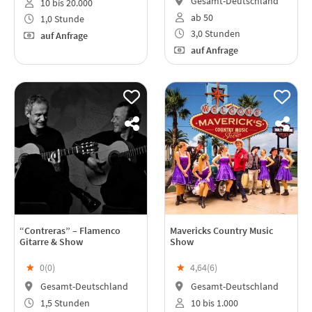
Gesamt-Deutschland
10 bis 20.000
ab 50
1,0 Stunde
3,0 Stunden
auf Anfrage
auf Anfrage
“Contreras” – Flamenco
Mavericks Country Music
Gitarre & Show
Show
★
0(
0
)
★
4,64(
6
)
Gesamt-Deutschland
Gesamt-Deutschland
1,5 Stunden
10 bis 1.000