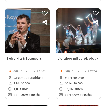
Swing-Hits & Evergreens
Lichtshow mit der Akrobatik
★
0(
0
)
Anbieter seit 2009
★
0(
0
)
Anbieter seit 2024
Gesamt-Deutschland
mehrere Orte
1 bis 10.000
10 bis 10.000
1,0 Stunde
12,0 Minuten
ab
1.290 €
pauschal
ab
4.320 €
pauschal