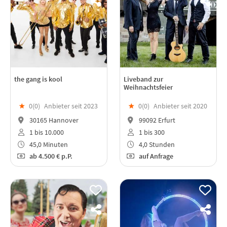
the gang is kool
Liveband zur
Weihnachtsfeier
★
0(
0
)
Anbieter seit 2023
★
0(
0
)
Anbieter seit 2020
30165 Hannover
99092 Erfurt
1 bis 10.000
1 bis 300
45,0 Minuten
4,0 Stunden
ab
4.500 €
p.P.
auf Anfrage