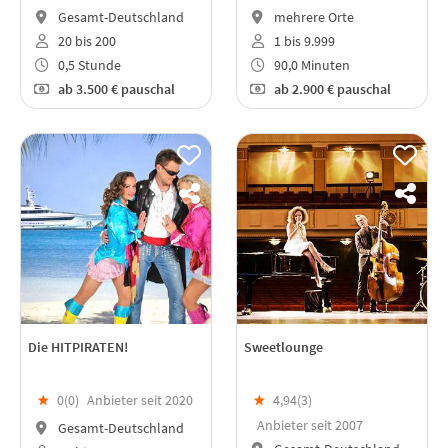
Gesamt-Deutschland
mehrere Orte
20 bis 200
1 bis 9.999
0,5 Stunde
90,0 Minuten
ab
3.500 €
pauschal
ab
2.900 €
pauschal
Die HITPIRATEN!
Sweetlounge
★
0(
0
)
Anbieter seit 2020
★
4,94(
3
)
Anbieter seit 2007
Gesamt-Deutschland