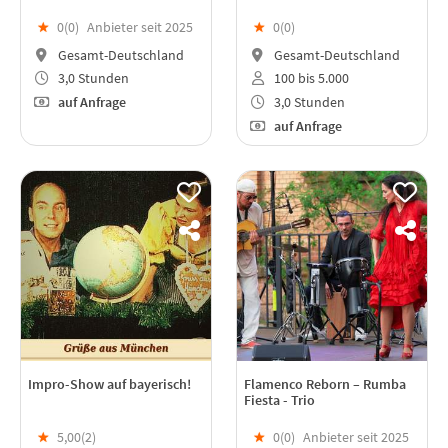
★
0(
0
)
Anbieter seit 2025
★
0(
0
)
Gesamt-Deutschland
Gesamt-Deutschland
3,0 Stunden
100 bis 5.000
auf Anfrage
3,0 Stunden
auf Anfrage
Impro-Show auf bayerisch!
Flamenco Reborn – Rumba
Fiesta - Trio
★
5,00(
2
)
★
0(
0
)
Anbieter seit 2025