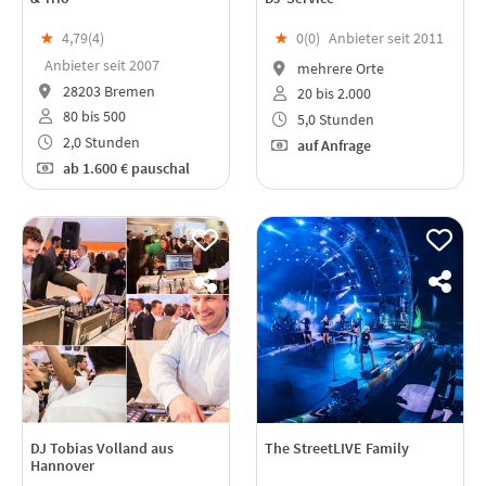
★
4,79(
4
)
★
0(
0
)
Anbieter seit 2011
Anbieter seit 2007
mehrere Orte
28203 Bremen
20 bis 2.000
80 bis 500
5,0 Stunden
2,0 Stunden
auf Anfrage
ab
1.600 €
pauschal
DJ Tobias Volland aus
The StreetLIVE Family
Hannover