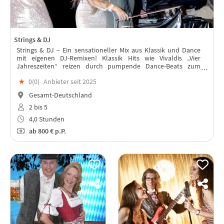
Strings & DJ
Strings & DJ – Ein sensationeller Mix aus Klassik und Dance
mit eigenen DJ-Remixen! Klassik Hits wie Vivaldis „Vier
Jahreszeiten“ reizen durch pumpende Dance-Beats zum
Tanzen und Popmusik wird mit sinfonischen Klängen von LA
★
0(
0
)
Anbieter seit 2025
FINESSE veredelt.
Gesamt-Deutschland
2 bis 5
4,0 Stunden
ab
800 €
p.P.