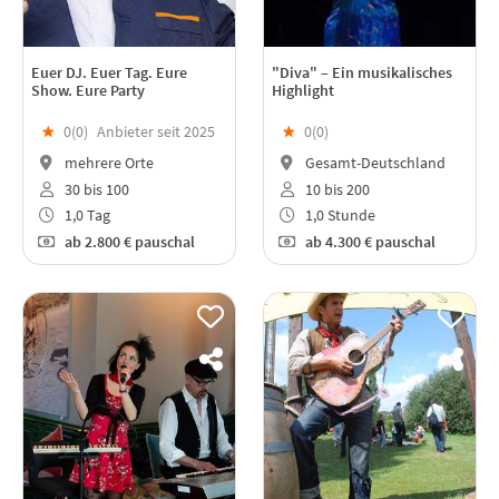
Euer DJ. Euer Tag. Eure
"Diva" – Ein musikalisches
Show. Eure Party
Highlight
★
0(
0
)
Anbieter seit 2025
★
0(
0
)
mehrere Orte
Gesamt-Deutschland
30 bis 100
10 bis 200
1,0 Tag
1,0 Stunde
ab
2.800 €
pauschal
ab
4.300 €
pauschal