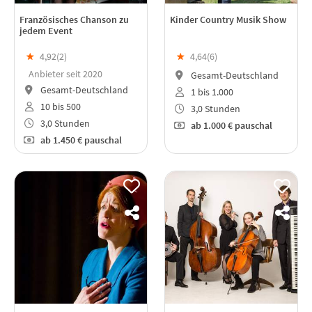
Französisches Chanson zu
Kinder Country Musik Show
jedem Event
★
4,92(
2
)
★
4,64(
6
)
Anbieter seit 2020
Gesamt-Deutschland
Gesamt-Deutschland
1 bis 1.000
10 bis 500
3,0 Stunden
3,0 Stunden
ab
1.000 €
pauschal
ab
1.450 €
pauschal