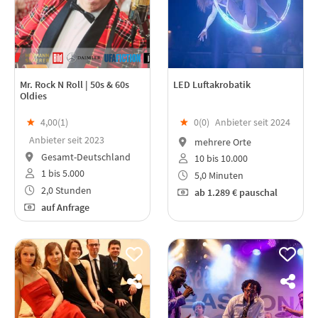
Mr. Rock N Roll | 50s & 60s
LED Luftakrobatik
Oldies
★
4,00(
1
)
★
0(
0
)
Anbieter seit 2024
Anbieter seit 2023
mehrere Orte
Gesamt-Deutschland
10 bis 10.000
1 bis 5.000
5,0 Minuten
2,0 Stunden
ab
1.289 €
pauschal
auf Anfrage