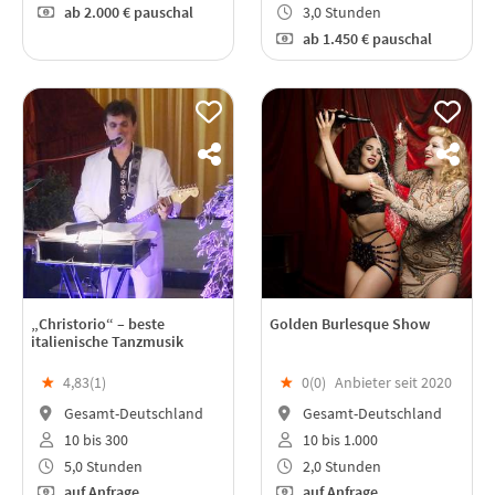
ab
2.000 €
pauschal
3,0 Stunden
ab
1.450 €
pauschal
„Christorio“ – beste
Golden Burlesque Show
italienische Tanzmusik
★
4,83(
1
)
★
0(
0
)
Anbieter seit 2020
Gesamt-Deutschland
Gesamt-Deutschland
10 bis 300
10 bis 1.000
5,0 Stunden
2,0 Stunden
auf Anfrage
auf Anfrage