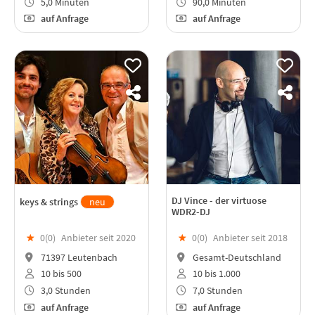
5,0 Minuten
90,0 Minuten
auf Anfrage
auf Anfrage
DJ Vince - der virtuose
keys & strings
neu
WDR2-DJ
★
0(
0
)
Anbieter seit 2020
★
0(
0
)
Anbieter seit 2018
71397 Leutenbach
Gesamt-Deutschland
10 bis 500
10 bis 1.000
3,0 Stunden
7,0 Stunden
auf Anfrage
auf Anfrage