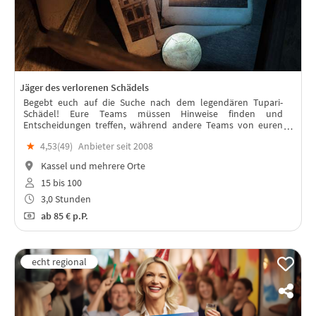
Jäger des verlorenen Schädels
Begebt euch auf die Suche nach dem legendären Tupari-
Schädel! Eure Teams müssen Hinweise finden und
Entscheidungen treffen, während andere Teams von euren
Entdeckungen abhängig sind. Ein aufregendes Teamevent mit
★
4,53(
49
)
Anbieter seit 2008
Rätseln und unerwarteten Wendungen.
Kassel und mehrere Orte
15 bis 100
3,0 Stunden
ab
85 €
p.P.