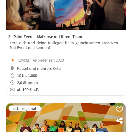
2h Paint Event - Malkurse mit Ihrem Team
Lern dich und deine Kollegen beim gemeinsamen kreativen
Mal-Event neu kennen!
★
4,86(
32
)
Anbieter seit 2023
Kassel und mehrere Orte
10 bis 1.000
2,0 Stunden
ab
109 €
p.P.