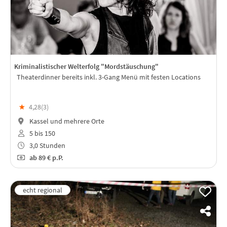
Kriminalistischer Welterfolg "Mordstäuschung"
Theaterdinner bereits inkl. 3-Gang Menü mit festen Locations
★
4,28(
3
)
Kassel und mehrere Orte
5 bis 150
3,0 Stunden
ab
89 €
p.P.