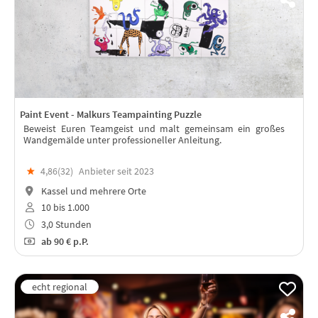
Paint Event - Malkurs Teampainting Puzzle
Beweist Euren Teamgeist und malt gemeinsam ein großes
Wandgemälde unter professioneller Anleitung.
★
4,86(
32
)
Anbieter seit 2023
Kassel und mehrere Orte
10 bis 1.000
3,0 Stunden
ab
90 €
p.P.