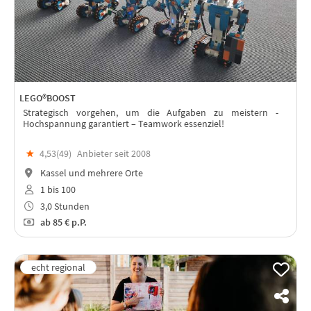
LEGO®BOOST
Strategisch vorgehen, um die Aufgaben zu meistern -
Hochspannung garantiert – Teamwork essenziel!
★
4,53(
49
)
Anbieter seit 2008
Kassel und mehrere Orte
1 bis 100
3,0 Stunden
ab
85 €
p.P.