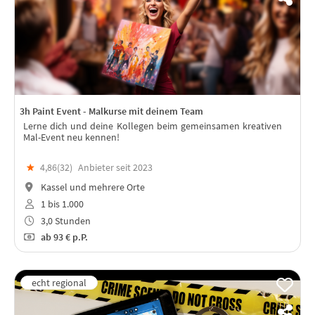
3h Paint Event - Malkurse mit deinem Team
Lerne dich und deine Kollegen beim gemeinsamen kreativen
Mal-Event neu kennen!
★
4,86(
32
)
Anbieter seit 2023
Kassel und mehrere Orte
1 bis 1.000
3,0 Stunden
ab
93 €
p.P.