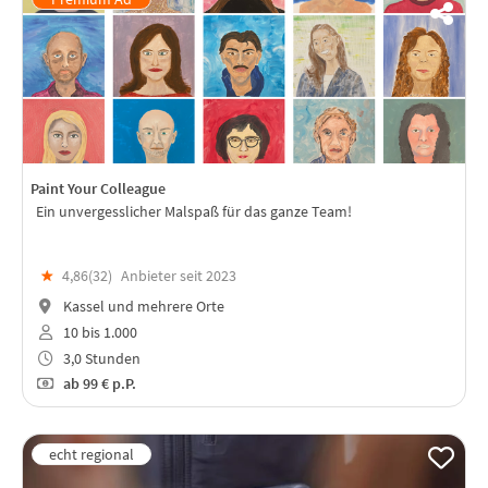
Paint Your Colleague
Ein unvergesslicher Malspaß für das ganze Team!
★
4,86(
32
)
Anbieter seit 2023
Kassel und mehrere Orte
10 bis 1.000
3,0 Stunden
ab
99 €
p.P.