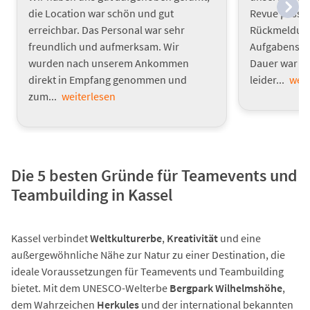
die Location war schön und gut
Revue passie
erreichbar. Das Personal war sehr
Rückmeldunge
freundlich und aufmerksam. Wir
Aufgabenstel
wurden nach unserem Ankommen
Dauer war s
direkt in Empfang genommen und
leider...
weit
zum...
weiterlesen
Die 5 besten Gründe für Teamevents und
Teambuilding in Kassel
Kassel verbindet
Weltkulturerbe
,
Kreativität
und eine
außergewöhnliche Nähe zur Natur zu einer Destination, die
ideale Voraussetzungen für Teamevents und Teambuilding
bietet. Mit dem UNESCO-Welterbe
Bergpark Wilhelmshöhe
,
dem Wahrzeichen
Herkules
und der international bekannten