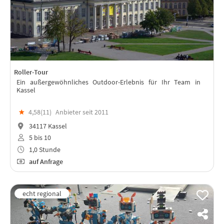
Roller-Tour
Ein außergewöhnliches Outdoor-Erlebnis für Ihr Team in
Kassel
★
4,58(
11
)
Anbieter seit 2011
34117 Kassel
5 bis 10
1,0 Stunde
auf Anfrage