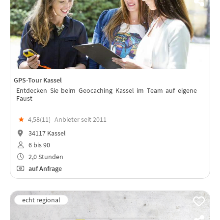
GPS-Tour Kassel
Entdecken Sie beim Geocaching Kassel im Team auf eigene
Faust
★
4,58(
11
)
Anbieter seit 2011
34117 Kassel
6 bis 90
2,0 Stunden
auf Anfrage