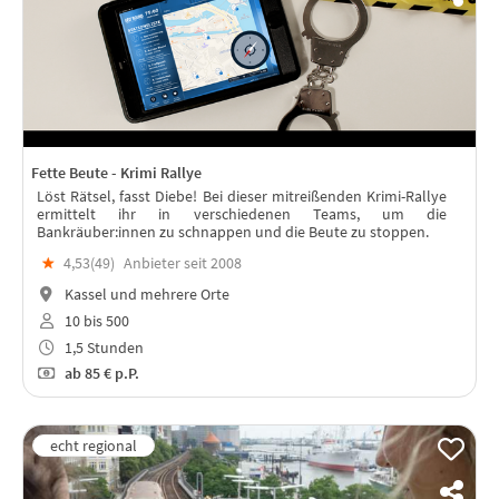
Fette Beute - Krimi Rallye
Löst Rätsel, fasst Diebe! Bei dieser mitreißenden Krimi-Rallye
ermittelt ihr in verschiedenen Teams, um die
Bankräuber:innen zu schnappen und die Beute zu stoppen.
★
4,53(
49
)
Anbieter seit 2008
Kassel und mehrere Orte
10 bis 500
1,5 Stunden
ab
85 €
p.P.