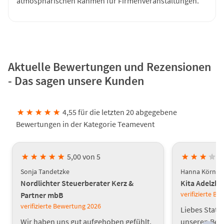
atmosphärischen Rahmen für Firmenveranstaltungen.
Aktuelle Bewertungen und Rezensionen
- Das sagen unsere Kunden
★
★
★
★
★
4,55 für die letzten 20 abgegebene
Bewertungen in der Kategorie Teamevent
★
★
★
★
★
5,00 von 5
★
★
★
★
Sonja Tandetzke
Hanna Körner
Nordlichter Steuerberater Kerz &
Kita Adelzh
verifizierte B
Partner mbB
verifizierte Bewertung
2026
Liebes Statt
Wir haben uns gut aufgehoben gefühlt,
unseren Bet