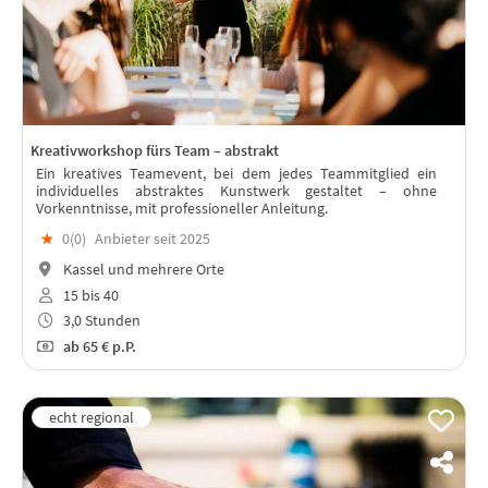
Kreativworkshop fürs Team – abstrakt
Ein kreatives Teamevent, bei dem jedes Teammitglied ein
individuelles abstraktes Kunstwerk gestaltet – ohne
Vorkenntnisse, mit professioneller Anleitung.
★
0(
0
)
Anbieter seit 2025
Kassel und mehrere Orte
15 bis 40
3,0 Stunden
ab
65 €
p.P.