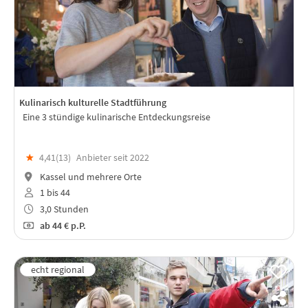
Kulinarisch kulturelle Stadtführung
Eine 3 stündige kulinarische Entdeckungsreise
★
4,41(
13
)
Anbieter seit 2022
Kassel und mehrere Orte
1 bis 44
3,0 Stunden
ab
44 €
p.P.