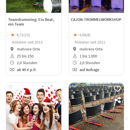
Teamdrumming: Ein Beat,
CAJON-TROMMELWORKSHOP
ein Team
★
4,72(
13
)
★
4,96(
8
)
Anbieter seit 2013
Anbieter seit 2011
mehrere Orte
mehrere Orte
25 bis 250
1 bis 1.000
2,0 Stunden
2,0 Stunden
ab
49 €
p.P.
auf Anfrage