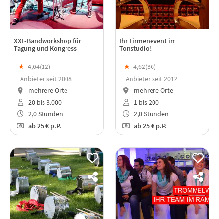
XXL-Bandworkshop für
Ihr Firmenevent im
Tagung und Kongress
Tonstudio!
★
4,64(
12
)
★
4,62(
36
)
Anbieter seit 2008
Anbieter seit 2012
mehrere Orte
mehrere Orte
20 bis 3.000
1 bis 200
2,0 Stunden
2,0 Stunden
ab
25 €
p.P.
ab
25 €
p.P.