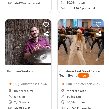
80,0 Minuten
ab
420 €
pauschal
ab
1.750 €
pauschal
Handpan-Workshop
Christmas Feel Good Dance
Team Event
neu
★
0(
0
)
Anbieter seit 2026
★
0(
0
)
Anbieter seit 2026
mehrere Orte
mehrere Orte
5 bis 10
10 bis 150
2,0 Stunden
60,0 Minuten
ab
99 €
p.P.
ab
720 €
pauschal