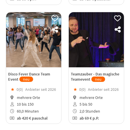
Disco Fever Dance Team
Teamzauber - Das magische
Event
neu
Teamevent
neu
★
0(
0
)
Anbieter seit 2026
★
0(
0
)
Anbieter seit 2026
mehrere Orte
mehrere Orte
10 bis 150
5 bis 50
60,0 Minuten
2,0 Stunden
ab
420 €
pauschal
ab
69 €
p.P.