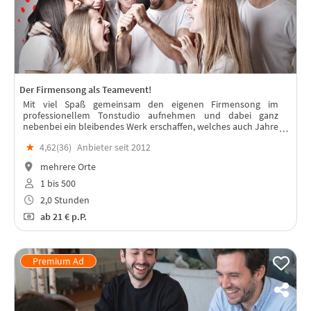
Der Firmensong als Teamevent!
Mit viel Spaß gemeinsam den eigenen Firmensong im
professionellem Tonstudio aufnehmen und dabei ganz
nebenbei ein bleibendes Werk erschaffen, welches auch Jahre
nach dem Event das Team stärkt.
★
4,62(
36
)
Anbieter seit 2012
mehrere Orte
1 bis 500
2,0 Stunden
ab
21 €
p.P.