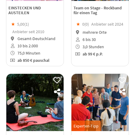
EINSTECKEN UND
Team on Stage - Rockband
AUSTEILEN
für einen Tag
★
5,00(
1
)
★
0(
0
)
Anbieter seit 2024
Anbieter seit 2010
mehrere Orte
Gesamt-Deutschland
6 bis 30
10 bis 2.000
3,0 Stunden
75,0 Minuten
ab
99 €
p.P.
ab
850 €
pauschal
Experten-Tipp