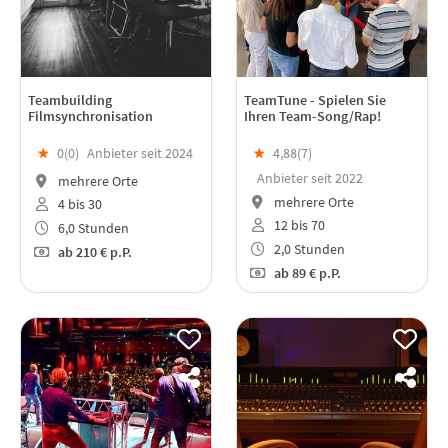
Teambuilding
TeamTune - Spielen Sie
Filmsynchronisation
Ihren Team-Song/Rap!
★
0(
0
)
Anbieter seit 2024
★
4,88(
7
)
Anbieter seit 2022
mehrere Orte
mehrere Orte
4 bis 30
12 bis 70
6,0 Stunden
2,0 Stunden
ab
210 €
p.P.
ab
89 €
p.P.