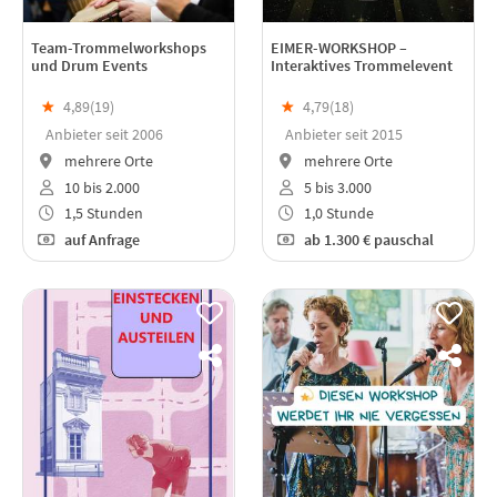
Team-Trommelworkshops
EIMER-WORKSHOP –
und Drum Events
Interaktives Trommelevent
★
4,89(
19
)
★
4,79(
18
)
Anbieter seit 2006
Anbieter seit 2015
mehrere Orte
mehrere Orte
10 bis 2.000
5 bis 3.000
1,5 Stunden
1,0 Stunde
auf Anfrage
ab
1.300 €
pauschal