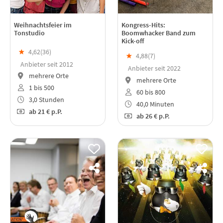
Weihnachtsfeier im
Kongress-Hits:
Tonstudio
Boomwhacker Band zum
Kick-off
★
4,62(
36
)
★
4,88(
7
)
Anbieter seit 2012
Anbieter seit 2022
mehrere Orte
mehrere Orte
1 bis 500
60 bis 800
3,0 Stunden
40,0 Minuten
ab
21 €
p.P.
ab
26 €
p.P.