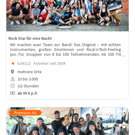
Rock Star für eine Nacht
Wir machen euer Team zur Band! Das Original – mit echten
Instrumenten, großen Emotionen und Rock’n’Roll-Feeling
pur. Für Gruppen von 8 bis 100 Teilnehmenden. Ab 100 TN
könnt ihr mit uns zur "Größten Band der Welt" werden!
★
4,64(
12
)
Anbieter seit 2008
mehrere Orte
10 bis 3.000
3,0 Stunden
ab
99 €
p.P.