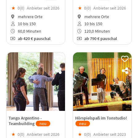
★
0(
0
)
Anbieter seit 2026
★
0(
0
)
Anbieter seit 2026
mehrere Orte
mehrere Orte
10 bis 150
10 bis 150
60,0 Minuten
120,0 Minuten
ab
420 €
pauschal
ab
790 €
pauschal
Tango Argentino -
Hörspielspaß im Tonstudio!
Teambuilding
neu
neu
★
0(
0
)
Anbieter seit 2026
★
0(
0
)
Anbieter seit 2023