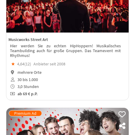
Musicworks Street Art
Hier werden Sie zu echten HipHoppern! Musikalisches
Teambuilding auch für große Gruppen. Das Teamevent mit
Rhythmus!
★
4,64(
12
)
Anbieter seit 2008
mehrere Orte
30 bis 1.000
3,0 Stunden
ab
69 €
p.P.