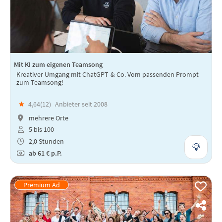
Mit KI zum eigenen Teamsong
Kreativer Umgang mit ChatGPT & Co. Vom passenden Prompt
zum Teamsong!
★
4,64(
12
)
Anbieter seit 2008
mehrere Orte
5 bis 100
2,0 Stunden
ab
61 €
p.P.