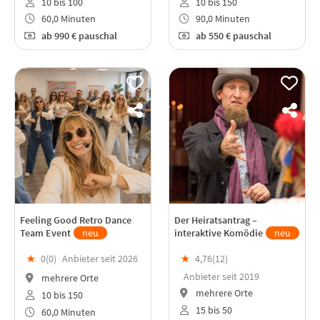
10 bis 100
10 bis 150
60,0 Minuten
90,0 Minuten
ab
990 €
pauschal
ab
550 €
pauschal
Feeling Good Retro Dance
Der Heiratsantrag –
Team Event
neu
interaktive Komödie
neu
★
0(
0
)
Anbieter seit 2026
★
4,76(
12
)
Anbieter seit 2019
mehrere Orte
mehrere Orte
10 bis 150
15 bis 50
60,0 Minuten