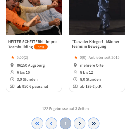
HEITER SCHEITERN - Impro-
"Tanz der Krieger! - Männer-
Teams in Bewegung
Teambuilding
neu
★
5,00(
2
)
★
0(
0
)
Anbieter seit 2015
86150 Augsburg
mehrere Orte
6 bis 16
8 bis 12
3,0 Stunden
8,0 Stunden
ab
950 €
pauschal
ab
139 €
p.P.
122 Ergebnisse auf 3 Seiten
1