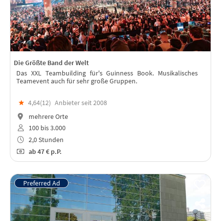
Die Größte Band der Welt
Das XXL Teambuilding für's Guinness Book. Musikalisches
Teamevent auch für sehr große Gruppen.
★
4,64(
12
)
Anbieter seit 2008
mehrere Orte
100 bis 3.000
2,0 Stunden
ab
47 €
p.P.