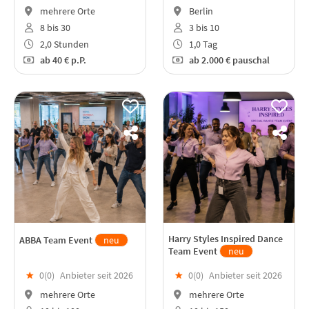
mehrere Orte
Berlin
8 bis 30
3 bis 10
2,0 Stunden
1,0 Tag
ab
40 €
p.P.
ab
2.000 €
pauschal
Harry Styles Inspired Dance
ABBA Team Event
neu
Team Event
neu
★
0(
0
)
Anbieter seit 2026
★
0(
0
)
Anbieter seit 2026
mehrere Orte
mehrere Orte