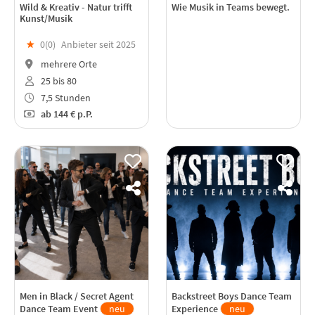
Wild & Kreativ - Natur trifft
Wie Musik in Teams bewegt.
Kunst/Musik
★
0(
0
)
Anbieter seit 2025
mehrere Orte
25 bis 80
7,5 Stunden
ab
144 €
p.P.
Men in Black / Secret Agent
Backstreet Boys Dance Team
Dance Team Event
neu
Experience
neu