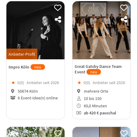
Anbieter-Profil
Great Gatsby Dance Team
Impro Köln
neu
Event
neu
★
0(
0
)
Anbieter seit 2026
★
0(
0
)
Anbieter seit 2026
50674 Köln
mehrere Orte
6 Event-Idee(n) online
10 bis 150
60,0 Minuten
ab
420 €
pauschal