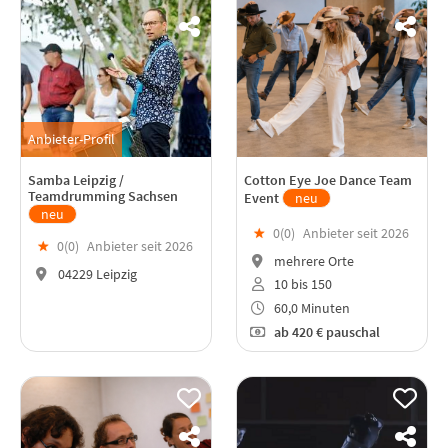
Anbieter-Profil
Samba Leipzig /
Cotton Eye Joe Dance Team
Teamdrumming Sachsen
Event
neu
neu
★
0(
0
)
Anbieter seit 2026
★
0(
0
)
Anbieter seit 2026
mehrere Orte
04229 Leipzig
10 bis 150
60,0 Minuten
ab
420 €
pauschal