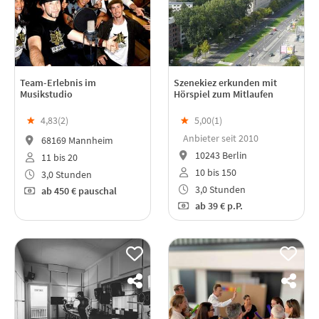
Team-Erlebnis im
Szenekiez erkunden mit
Musikstudio
Hörspiel zum Mitlaufen
★
4,83(
2
)
★
5,00(
1
)
Anbieter seit 2010
68169 Mannheim
10243 Berlin
11 bis 20
10 bis 150
3,0 Stunden
3,0 Stunden
ab
450 €
pauschal
ab
39 €
p.P.