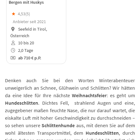
Bergen mit Huskys
★
4,53(
5
)
Anbieter seit 2021
Seefeld in Tirol,
Österreich
10 bis 20
2,0 Tage
ab
710 €
p.P.
Denken auch Sie bei den Worten Winterabenteuer
unweigerlich an Schnee, Glühwein und Schlitten? Wir hätten
da eine Idee für Ihre nächste
Weihnachtsfeier
: es geht um
Hundeschlitten
. Dichtes Fell, strahlend Augen und eine,
zugegebener maßen feuchte Nase, die nur darauf wartet, die
eiskalte Luft mit hoher Geschwindigkeit zu durchschneiden –
so sehen unsere
Schlittenhunde
aus, mit denen Sie auf dem
wohl ältesten Transportmittel, dem
Hundeschlitten
, durch