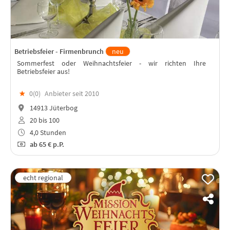
Betriebsfeier - Firmenbrunch
neu
Sommerfest oder Weihnachtsfeier - wir richten Ihre
Betriebsfeier aus!
★
0(
0
)
Anbieter seit 2010
14913 Jüterbog
20 bis 100
4,0 Stunden
ab
65 €
p.P.