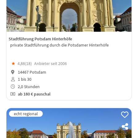
Stadtführung Potsdam Hinterhöfe
private Stadtführung durch die Potsdamer Hinterhöfe
★
4,88(
18
)
Anbieter seit 2006
14467 Potsdam
1 bis 30
2,0 Stunden
ab
180 €
pauschal