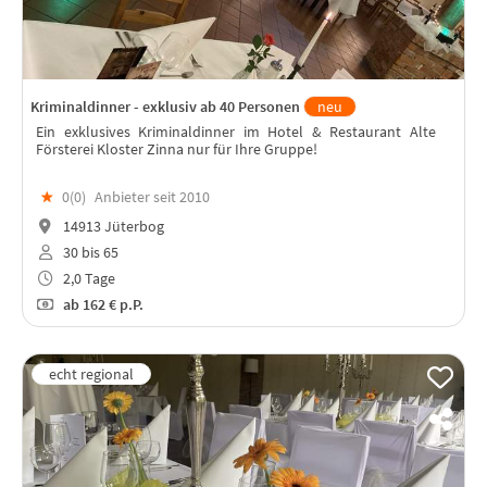
Kriminaldinner - exklusiv ab 40 Personen
neu
Ein exklusives Kriminaldinner im Hotel & Restaurant Alte
Försterei Kloster Zinna nur für Ihre Gruppe!
★
0(
0
)
Anbieter seit 2010
14913 Jüterbog
30 bis 65
2,0 Tage
ab
162 €
p.P.