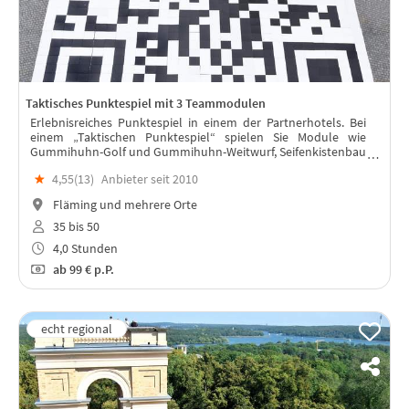
Taktisches Punktespiel mit 3 Teammodulen
Erlebnisreiches Punktespiel in einem der Partnerhotels. Bei
einem „Taktischen Punktespiel“ spielen Sie Module wie
Gummihuhn-Golf und Gummihuhn-Weitwurf, Seifenkistenbau
und -fahrt, Crossgolf Challenge oder Bürogolf, Action Car
★
4,55(
13
)
Anbieter seit 2010
Painting uvm.
Fläming und mehrere Orte
35 bis 50
4,0 Stunden
ab
99 €
p.P.