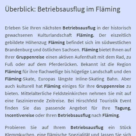
Überblick: Betriebsausflug im Fläming
Erleben Sie Ihren nächsten
Betriebsausflug
in der historisch
gewachsenen Kulturlandschaft
Fläming.
Der eiszeitlich
gebildete Höhenzug
Fläming
befindet sich im südwestlichen
Brandenburg und östlichen Sachsen.
Fläming
bietet Ihnen auf
Ihrer
Gruppenreise
einen aktiven Aufenthalt mit dem Rad, zu
Fuß oder auf dem Pferderücken. Bekannt ist die Region
Fläming
für ihre flachwellige bis hügelige Landschaft und den
Fläming
-Skate, Europas längste Inline-Skating Bahn. Aber
auch kulturell hat
Fläming
einiges für Ihre
Gruppenreise
zu
bieten. Mittelalterliche Feldsteinkirchen nehmen Sie mit auf
eine faszinierende Zeitreise. Bei Hirschfeld Touristik Event
finden Sie das passende Angebot für Ihre
Tagung
,
Incentivereise
oder Ihren
Betriebsausflug
nach
Fläming
.
Probieren Sie auf Ihrem
Betriebsausflug
ein Stück
Klemmkuchen, eine flämische Spezialität und lassen Sie sich