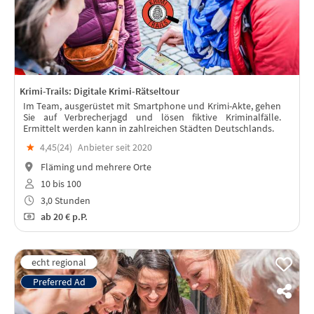
Krimi-Trails: Digitale Krimi-Rätseltour
Im Team, ausgerüstet mit Smartphone und Krimi-Akte, gehen
Sie auf Verbrecherjagd und lösen fiktive Kriminalfälle.
Ermittelt werden kann in zahlreichen Städten Deutschlands.
★
4,45(
24
)
Anbieter seit 2020
Fläming und mehrere Orte
10 bis 100
3,0 Stunden
ab
20 €
p.P.