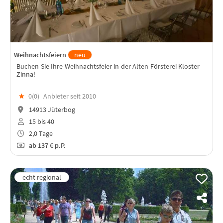
Weihnachtsfeiern
neu
Buchen Sie Ihre Weihnachtsfeier in der Alten Försterei Kloster
Zinna!
★
0(
0
)
Anbieter seit 2010
14913 Jüterbog
15 bis 40
2,0 Tage
ab
137 €
p.P.