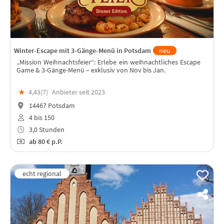
Winter-Escape mit 3-Gänge-Menü in Potsdam
neu
„Mission Weihnachtsfeier“: Erlebe ein weihnachtliches Escape
Game & 3-Gänge-Menü – exklusiv von Nov bis Jan.
★
4,43(
7
)
Anbieter seit 2023
14467 Potsdam
4 bis 150
3,0 Stunden
ab
80 €
p.P.