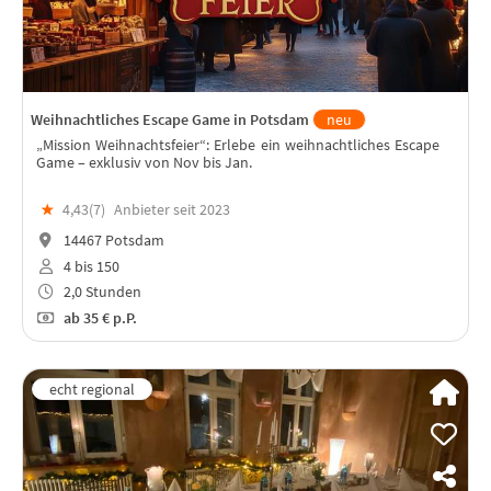
Weihnachtliches Escape Game in Potsdam
neu
„Mission Weihnachtsfeier“: Erlebe ein weihnachtliches Escape
Game – exklusiv von Nov bis Jan.
★
4,43(
7
)
Anbieter seit 2023
14467 Potsdam
4 bis 150
2,0 Stunden
ab
35 €
p.P.