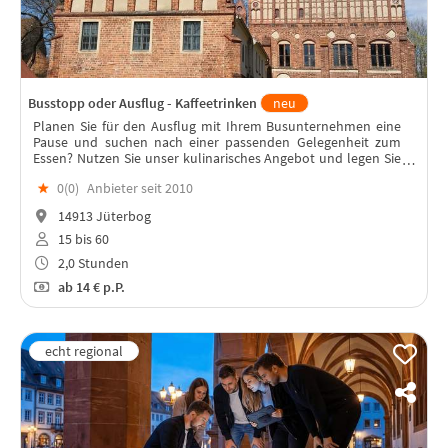
Busstopp oder Ausflug - Kaffeetrinken
neu
Planen Sie für den Ausflug mit Ihrem Busunternehmen eine
Pause und suchen nach einer passenden Gelegenheit zum
Essen? Nutzen Sie unser kulinarisches Angebot und legen Sie
einen Zwischenstopp im Hotel & Restaurant Alte Försterei
★
0(
0
)
Anbieter seit 2010
Kloster Zinna ein!
14913 Jüterbog
15 bis 60
2,0 Stunden
ab
14 €
p.P.