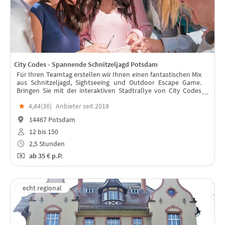
City Codes - Spannende Schnitzeljagd Potsdam
Für Ihren Teamtag erstellen wir Ihnen einen fantastischen Mix
aus Schnitzeljagd, Sightseeing und Outdoor Escape Game.
Bringen Sie mit der interaktiven Stadtrallye von City Codes
frischen Wind in Ihr Team für ein spaßiges Teambuilding
★
4,44(
36
)
Anbieter seit 2018
Abenteuer.
14467 Potsdam
12 bis 150
2,5 Stunden
ab
35 €
p.P.