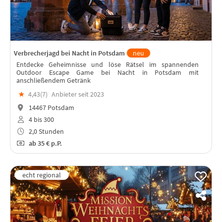
Verbrecherjagd bei Nacht in Potsdam
neu
Entdecke Geheimnisse und löse Rätsel im spannenden
Outdoor Escape Game bei Nacht in Potsdam mit
anschließendem Getränk
★
4,43(
7
)
Anbieter seit 2023
14467 Potsdam
4 bis 300
2,0 Stunden
ab
35 €
p.P.