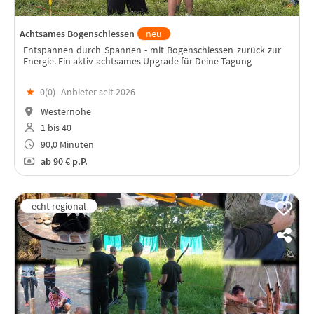
Achtsames Bogenschiessen
neu
Entspannen durch Spannen - mit Bogenschiessen zurück zur
Energie. Ein aktiv-achtsames Upgrade für Deine Tagung
★
0(
0
)
Anbieter seit 2026
Westernohe
1 bis 40
90,0 Minuten
ab
90 €
p.P.