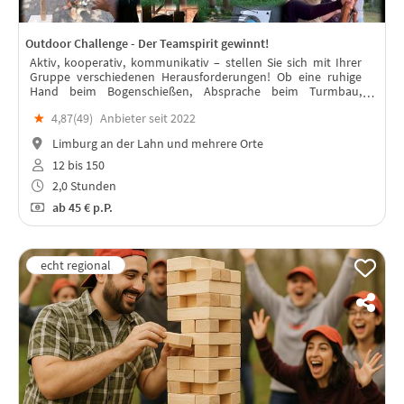
Outdoor Challenge - Der Teamspirit gewinnt!
Aktiv, kooperativ, kommunikativ – stellen Sie sich mit Ihrer
Gruppe verschiedenen Herausforderungen! Ob eine ruhige
Hand beim Bogenschießen, Absprache beim Turmbau,
Geschick beim Riesenjenga - jedes Teammitglied ist mit seinen
★
4,87(
49
)
Anbieter seit 2022
Stärken gefragt!
Limburg an der Lahn und mehrere Orte
12 bis 150
2,0 Stunden
ab
45 €
p.P.