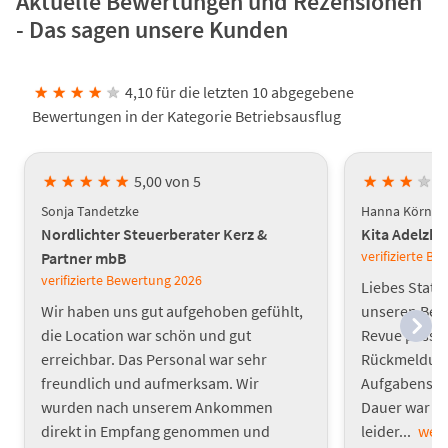
Aktuelle Bewertungen und Rezensionen
- Das sagen unsere Kunden
★
★
★
★
★
4,10 für die letzten 10 abgegebene
Bewertungen in der Kategorie Betriebsausflug
★
★
★
★
★
5,00 von 5
★
★
★
★
Sonja Tandetzke
Hanna Körner
Nordlichter Steuerberater Kerz &
Kita Adelzh
verifizierte B
Partner mbB
verifizierte Bewertung
2026
Liebes Statt
Wir haben uns gut aufgehoben gefühlt,
unseren Bet
die Location war schön und gut
Revue passie
erreichbar. Das Personal war sehr
Rückmeldunge
freundlich und aufmerksam. Wir
Aufgabenstel
wurden nach unserem Ankommen
Dauer war s
direkt in Empfang genommen und
leider...
weit