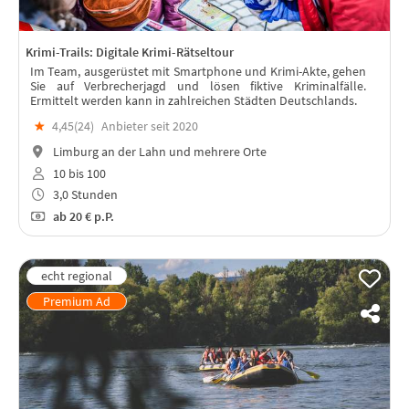
Krimi-Trails: Digitale Krimi-Rätseltour
Im Team, ausgerüstet mit Smartphone und Krimi-Akte, gehen
Sie auf Verbrecherjagd und lösen fiktive Kriminalfälle.
Ermittelt werden kann in zahlreichen Städten Deutschlands.
★
4,45(
24
)
Anbieter seit 2020
Limburg an der Lahn und mehrere Orte
10 bis 100
3,0 Stunden
ab
20 €
p.P.