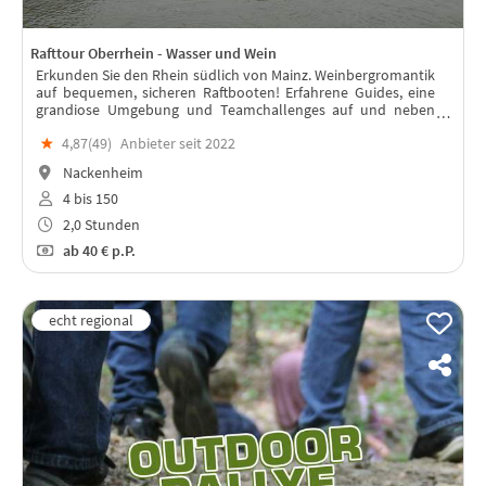
Rafttour Oberrhein - Wasser und Wein
Erkunden Sie den Rhein südlich von Mainz. Weinbergromantik
auf bequemen, sicheren Raftbooten! Erfahrene Guides, eine
grandiose Umgebung und Teamchallenges auf und neben
dem Wasser garantieren ein wunderbares Teamevent!
★
4,87(
49
)
Anbieter seit 2022
Weinprobe im Anschluss möglich!
Nackenheim
4 bis 150
2,0 Stunden
ab
40 €
p.P.