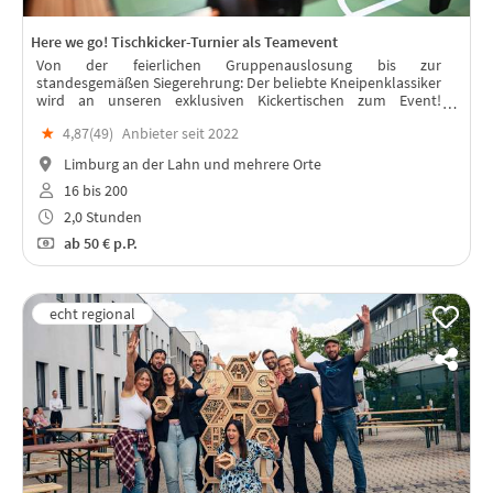
Here we go! Tischkicker-Turnier als Teamevent
Von der feierlichen Gruppenauslosung bis zur
standesgemäßen Siegerehrung: Der beliebte Kneipenklassiker
wird an unseren exklusiven Kickertischen zum Event!
Packende Duelle, traumhafte Tore, große Champions und
★
4,87(
49
)
Anbieter seit 2022
Sieger der Herzen garantiert!
Limburg an der Lahn und mehrere Orte
16 bis 200
2,0 Stunden
ab
50 €
p.P.