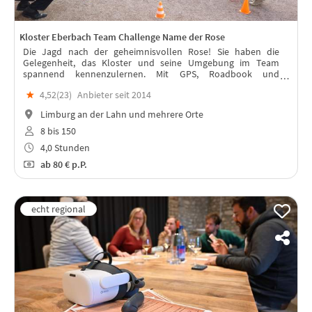
Kloster Eberbach Team Challenge Name der Rose
Die Jagd nach der geheimnisvollen Rose! Sie haben die
Gelegenheit, das Kloster und seine Umgebung im Team
spannend kennenzulernen. Mit GPS, Roadbook und
Hinweisen ausgestattet begeben Sie sich auf eine mystische
★
4,52(
23
)
Anbieter seit 2014
Orientierungstour im Kloster...
Limburg an der Lahn und mehrere Orte
8 bis 150
4,0 Stunden
ab
80 €
p.P.