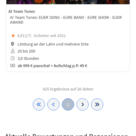
AI Team Tunes
AI Team Tunes: EUER SONG - EURE BAND - EURE SHOW - EUER
AWARD
★
4,91(
17
)
Anbieter seit 2021
Limburg an der Lahn und mehrere Orte
20 bis 200
3,0 Stunden
ab
999 €
pauschal + Aufschlag p.P. 49 €
925 Ergebnisse auf 26 Seiten
1