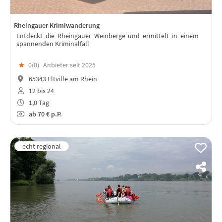
Rheingauer Krimiwanderung
Entdeckt die Rheingauer Weinberge und ermittelt in einem
spannenden Kriminalfall
★
0(
0
)
Anbieter seit 2025
65343 Eltville am Rhein
12 bis 24
1,0 Tag
ab
70 €
p.P.