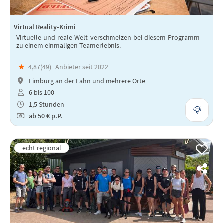
Virtual Reality-Krimi
Virtuelle und reale Welt verschmelzen bei diesem Programm
zu einem einmaligen Teamerlebnis.
★
4,87(
49
)
Anbieter seit 2022
Limburg an der Lahn und mehrere Orte
6 bis 100
1,5 Stunden
ab
50 €
p.P.