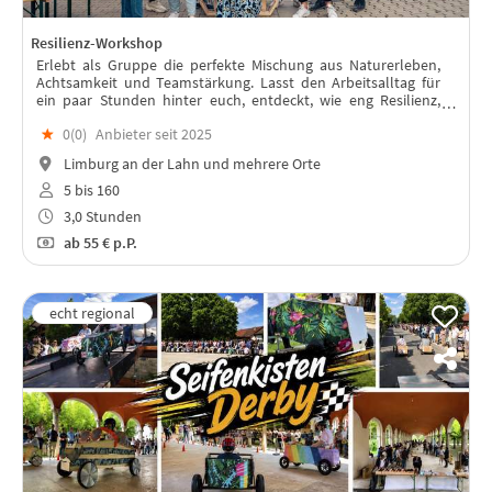
Resilienz-Workshop
Erlebt als Gruppe die perfekte Mischung aus Naturerleben,
Achtsamkeit und Teamstärkung. Lasst den Arbeitsalltag für
ein paar Stunden hinter euch, entdeckt, wie eng Resilienz,
Nachhaltigkeit und persönliches Wohlbefinden
★
0(
0
)
Anbieter seit 2025
zusammenhängen.
Limburg an der Lahn und mehrere Orte
5 bis 160
3,0 Stunden
ab
55 €
p.P.