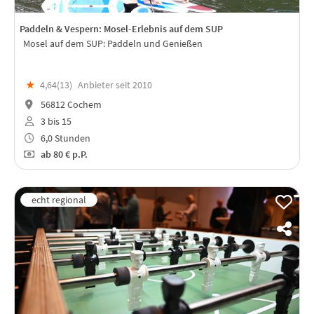
Paddeln & Vespern: Mosel-Erlebnis auf dem SUP
Mosel auf dem SUP: Paddeln und Genießen
★
4,64(
13
)
Anbieter seit 2010
56812 Cochem
3 bis 15
6,0 Stunden
ab
80 €
p.P.