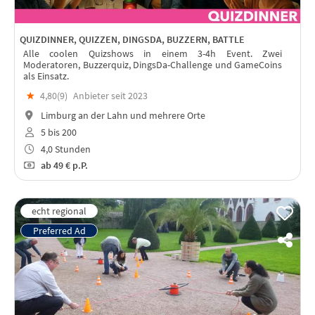
QUIZDINNER, QUIZZEN, DINGSDA, BUZZERN, BATTLE
Alle coolen Quizshows in einem 3-4h Event. Zwei
Moderatoren, Buzzerquiz, DingsDa-Challenge und GameCoins
als Einsatz.
★
4,80(
9
)
Anbieter seit 2023
Limburg an der Lahn und mehrere Orte
5 bis 200
4,0 Stunden
ab
49 €
p.P.