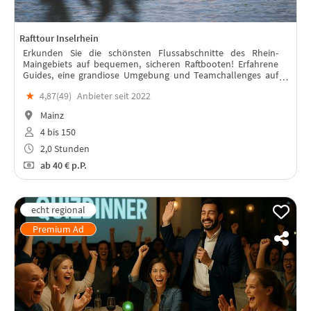
Rafttour Inselrhein
Erkunden Sie die schönsten Flussabschnitte des Rhein-
Maingebiets auf bequemen, sicheren Raftbooten! Erfahrene
Guides, eine grandiose Umgebung und Teamchallenges auf
und neben dem Wasser garantieren ein wunderbares
★
4,87(
49
)
Anbieter seit 2022
Teamevent!
Mainz
4 bis 150
2,0 Stunden
ab
40 €
p.P.