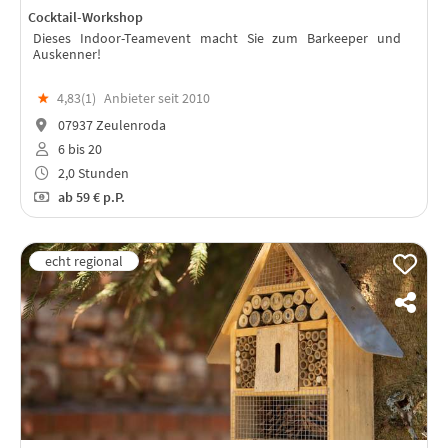
Cocktail-Workshop
Dieses Indoor-Teamevent macht Sie zum Barkeeper und
Auskenner!
★
4,83(
1
)
Anbieter seit 2010
07937 Zeulenroda
6 bis 20
2,0 Stunden
ab
59 €
p.P.