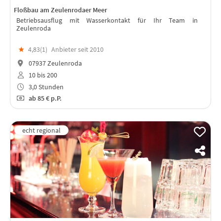
Floßbau am Zeulenrodaer Meer
Betriebsausflug mit Wasserkontakt für Ihr Team in
Zeulenroda
★
4,83(
1
)
Anbieter seit 2010
07937 Zeulenroda
10 bis 200
3,0 Stunden
ab
85 €
p.P.