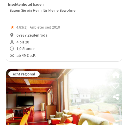
Insektenhotel bauen
Bauen Sie ein Heim für kleine Bewohner
★
4,83(
1
)
Anbieter seit 2010
07937 Zeulenroda
4 bis 20
1,0 Stunde
ab
49 €
p.P.