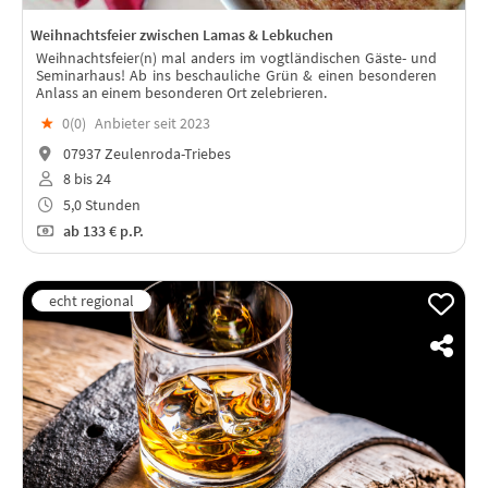
Weihnachtsfeier zwischen Lamas & Lebkuchen
Weihnachtsfeier(n) mal anders im vogtländischen Gäste- und
Seminarhaus! Ab ins beschauliche Grün & einen besonderen
Anlass an einem besonderen Ort zelebrieren.
★
0(
0
)
Anbieter seit 2023
07937 Zeulenroda-Triebes
8 bis 24
5,0 Stunden
ab
133 €
p.P.