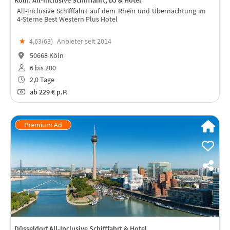
All-Inclusive Schifffahrt auf dem Rhein und Übernachtung im
4-Sterne Best Western Plus Hotel
★
4,63(
63
)
Anbieter seit 2014
50668 Köln
6 bis 200
2,0 Tage
ab
229 €
p.P.
Düsseldorf All-Inclusive Schifffahrt & Hotel