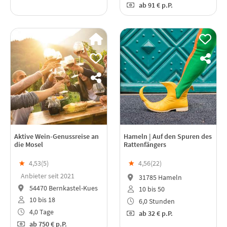
ab
91 €
p.P.
Aktive Wein-Genussreise an
Hameln | Auf den Spuren des
die Mosel
Rattenfängers
★
4,53(
5
)
★
4,56(
22
)
Anbieter seit 2021
31785 Hameln
54470 Bernkastel-Kues
10 bis 50
10 bis 18
6,0 Stunden
4,0 Tage
ab
32 €
p.P.
ab
750 €
p.P.