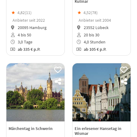
Kulinar
★
4,82(
11
)
★
4,52(
78
)
Anbieter seit 2022
Anbieter seit 2004
20095 Hamburg
23552 Lübeck
4 bis 50
20 bis 30
3,0 Tage
4,0 Stunden
ab
335 €
p.P.
ab
105 €
p.P.
Märchentag in Schwerin
Ein erlesener Hansetag in
Wismar