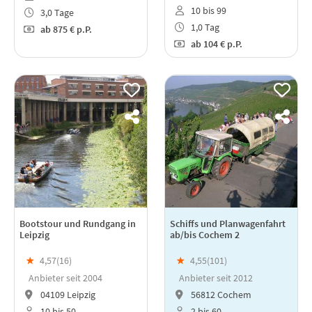
10 bis 99
3,0 Tage
1,0 Tag
ab
875 €
p.P.
ab
104 €
p.P.
Bootstour und Rundgang in
Schiffs und Planwagenfahrt
Leipzig
ab/bis Cochem 2
★
4,57(
16
)
★
4,55(
101
)
Anbieter seit 2004
Anbieter seit 2012
04109 Leipzig
56812 Cochem
10 bis 50
2 bis 60