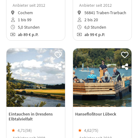
Anbieter seit 2012
Anbieter seit 2012
Cochem
56841 Traben-Trarbach
1 bis 99
2 bis 20
5,0 Stunden
6,0 Stunden
ab
89 €
p.P.
ab
99 €
p.P.
Eintauchen in Dresdens
Hansefloßtour Lübeck
Elbtalvielfalt
★
4,71(
58
)
★
4,62(
75
)