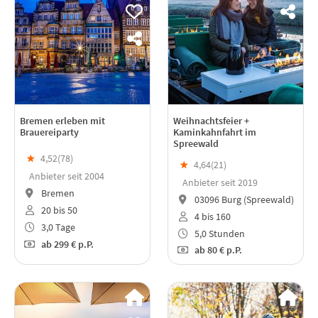
Bremen erleben mit
Weihnachtsfeier +
Brauereiparty
Kaminkahnfahrt im
Spreewald
★
4,52(
78
)
★
4,64(
21
)
Anbieter seit 2004
Anbieter seit 2019
Bremen
03096 Burg (Spreewald)
20 bis 50
4 bis 160
3,0 Tage
5,0 Stunden
ab
299 €
p.P.
ab
80 €
p.P.