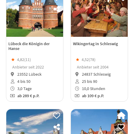
Lübeck die Königin der
Wikingertag in Schleswig
Hanse
★
4,82(
11
)
★
4,52(
78
)
Anbieter seit 2022
Anbieter seit 2004
23552 Lübeck
24837 Schleswig
4 bis 50
25 bis 90
3,0 Tage
10,0 Stunden
ab
289 €
p.P.
ab
109 €
p.P.