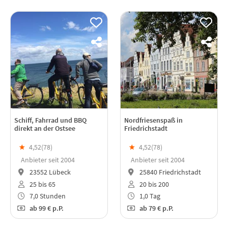
Schiff, Fahrrad und BBQ
Nordfriesenspaß in
direkt an der Ostsee
Friedrichstadt
★
4,52(
78
)
★
4,52(
78
)
Anbieter seit 2004
Anbieter seit 2004
23552 Lübeck
25840 Friedrichstadt
25 bis 65
20 bis 200
7,0 Stunden
1,0 Tag
ab
99 €
p.P.
ab
79 €
p.P.