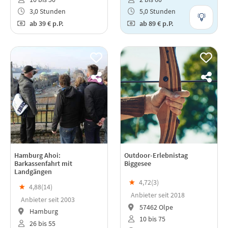
3,0 Stunden
5,0 Stunden
ab
39 €
p.P.
ab
89 €
p.P.
Hamburg Ahoi:
Outdoor-Erlebnistag
Barkassenfahrt mit
Biggesee
Landgängen
★
4,72(
3
)
★
4,88(
14
)
Anbieter seit 2018
Anbieter seit 2003
57462 Olpe
Hamburg
10 bis 75
26 bis 55