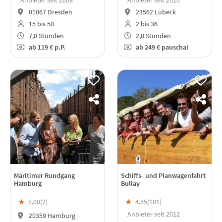
Anbieter seit 2008
Anbieter seit 2010
01067 Dresden
23562 Lübeck
15 bis 50
2 bis 36
7,0 Stunden
2,0 Stunden
ab
119 €
p.P.
ab
249 €
pauschal
Maritimer Rundgang
Schiffs- und Planwagenfahrt
Hamburg
Bullay
★
5,00(
2
)
★
4,55(
101
)
Anbieter seit 2012
20359 Hamburg