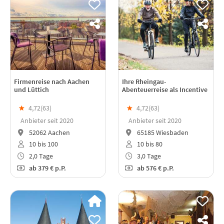
Firmenreise nach Aachen
Ihre Rheingau-
und Lüttich
Abenteuerreise als Incentive
★
4,72(
63
)
★
4,72(
63
)
Anbieter seit 2020
Anbieter seit 2020
52062 Aachen
65185 Wiesbaden
10 bis 100
10 bis 80
2,0 Tage
3,0 Tage
ab
379 €
p.P.
ab
576 €
p.P.