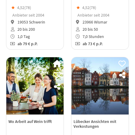
★
4,52(
78
)
★
4,52(
78
)
Anbieter seit 2004
Anbieter seit 2004
19053 Schwerin
23966 Wismar
20 bis 200
20 bis 50
1,0 Tag
7,0 Stunden
ab
79 €
p.P.
ab
73 €
p.P.
Wo Arbeit auf Wein trifft
Lübecker Ansichten mit
Verkostungen