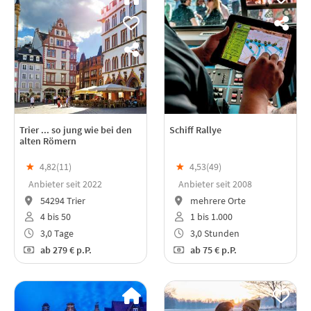
Trier ... so jung wie bei den
Schiff Rallye
alten Römern
★
4,82(
11
)
★
4,53(
49
)
Anbieter seit 2022
Anbieter seit 2008
54294 Trier
mehrere Orte
4 bis 50
1 bis 1.000
3,0 Tage
3,0 Stunden
ab
279 €
p.P.
ab
75 €
p.P.