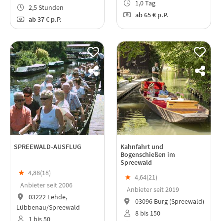
1,0 Tag
2,5 Stunden
ab
65 €
p.P.
ab
37 €
p.P.
SPREEWALD-AUSFLUG
Kahnfahrt und
Bogenschießen im
Spreewald
★
4,88(
18
)
★
4,64(
21
)
Anbieter seit 2006
Anbieter seit 2019
03222 Lehde,
03096 Burg (Spreewald)
Lübbenau/Spreewald
8 bis 150
1 bis 50