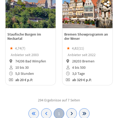
Staufische Burgen im
Bremen Showprogramm an
Neckartal
der Weser
★
4,74(
7
)
★
4,82(
11
)
Anbieter seit 2003
Anbieter seit 2022
74206 Bad Wimpfen
28203 Bremen
10 bis 30
4 bis 500
5,0 Stunden
3,0 Tage
ab
20 €
p.P.
ab
329 €
p.P.
294 Ergebnisse auf 7 Seiten
1