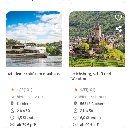
Mit dem Schiff zum Brauhaus
Reichsburg, Schiff und
Weintour
★
4,55(
101
)
★
4,55(
101
)
Anbieter seit 2012
Anbieter seit 2012
Koblenz
56812 Cochem
2 bis 50
2 bis 50
4,5 Stunden
6,0 Stunden
ab
79 €
p.P.
ab
69 €
p.P.