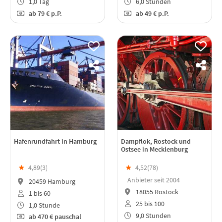
1,0 Tag
6,0 Stunden
ab
79 €
p.P.
ab
49 €
p.P.
Hafenrundfahrt in Hamburg
Dampflok, Rostock und
Ostsee in Mecklenburg
★
4,89(
3
)
★
4,52(
78
)
Anbieter seit 2004
20459 Hamburg
18055 Rostock
1 bis 60
25 bis 100
1,0 Stunde
9,0 Stunden
ab
470 €
pauschal