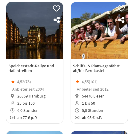
Speicherstadt-Rallye und
Schiffs- & Planwagenfahrt
Hafentreiben
ab/bis Bernkastel
★
4,52(
78
)
★
4,55(
101
)
Anbieter seit 2004
Anbieter seit 2012
20359 Hamburg
54470 Lieser
25 bis 150
1 bis 50
6,0 Stunden
5,0 Stunden
ab
77 €
p.P.
ab
95 €
p.P.