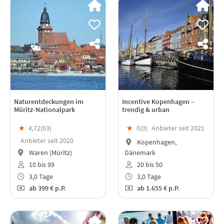
Naturentdeckungen im
Incentive Kopenhagen –
Müritz-Nationalpark
trendig & urban
★
4,72(
63
)
★
0(
0
)
Anbieter seit 2021
Anbieter seit 2020
Kopenhagen,
Waren (Müritz)
Dänemark
10 bis 99
20 bis 50
3,0 Tage
3,0 Tage
ab
399 €
p.P.
ab
1.655 €
p.P.