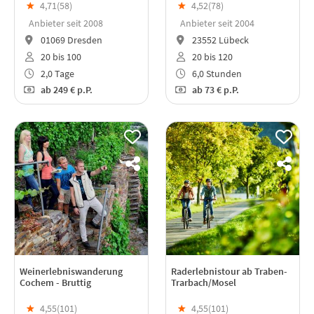
★
4,71(
58
)
★
4,52(
78
)
Anbieter seit 2008
Anbieter seit 2004
01069 Dresden
23552 Lübeck
20 bis 100
20 bis 120
2,0 Tage
6,0 Stunden
ab
249 €
p.P.
ab
73 €
p.P.
Weinerlebniswanderung
Raderlebnistour ab Traben-
Cochem - Bruttig
Trarbach/Mosel
★
4,55(
101
)
★
4,55(
101
)