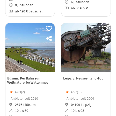
6,0 Stunden
8,0 Stunden
ab
80 €
p.P.
ab
420 €
pauschal
Büsum: Per Bahn zum
Leipzig: Neuseenland-Tour
Weltnaturerbe Wattenmeer
★
4,83(
2
)
★
4,57(
16
)
Anbieter seit 2010
Anbieter seit 2004
25761 Büsum
04109 Leipzig
10 bis 60
10 bis 98