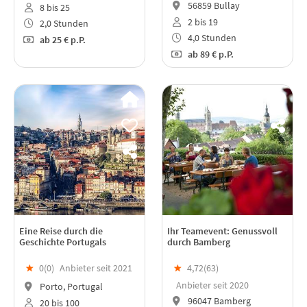
56859 Bullay
8 bis 25
2 bis 19
2,0 Stunden
4,0 Stunden
ab
25 €
p.P.
ab
89 €
p.P.
Eine Reise durch die
Ihr Teamevent: Genussvoll
Geschichte Portugals
durch Bamberg
★
0(
0
)
Anbieter seit 2021
★
4,72(
63
)
Anbieter seit 2020
Porto, Portugal
96047 Bamberg
20 bis 100