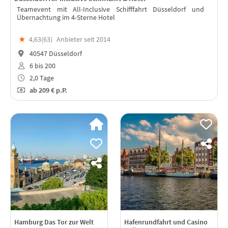
Teamevent mit All-Inclusive Schifffahrt Düsseldorf und
Übernachtung im 4-Sterne Hotel
★
4,63(
63
)
Anbieter seit 2014
40547 Düsseldorf
6 bis 200
2,0 Tage
ab
209 €
p.P.
Hamburg Das Tor zur Welt
Hafenrundfahrt und Casino