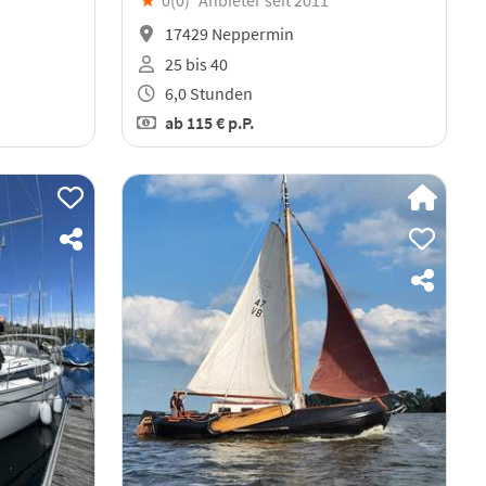
★
0(
0
)
Anbieter seit 2011
17429 Neppermin
25 bis 40
6,0 Stunden
ab
115 €
p.P.