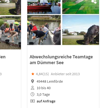
den
Abwechslungsreiche Teamtage
am Dümmer See
13
★
4,84(
15
)
Anbieter seit 2013
49448 Lemförde
10 bis 40
3,0 Tage
auf Anfrage