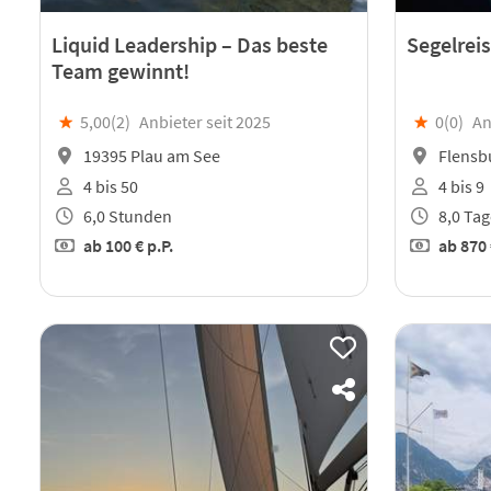
Liquid Leadership – Das beste
Segelrei
Team gewinnt!
★
5,00(
2
)
Anbieter seit 2025
★
0(
0
)
An
19395 Plau am See
Flensb
4 bis 50
4 bis 9
6,0 Stunden
8,0 Tag
ab
100 €
p.P.
ab
870