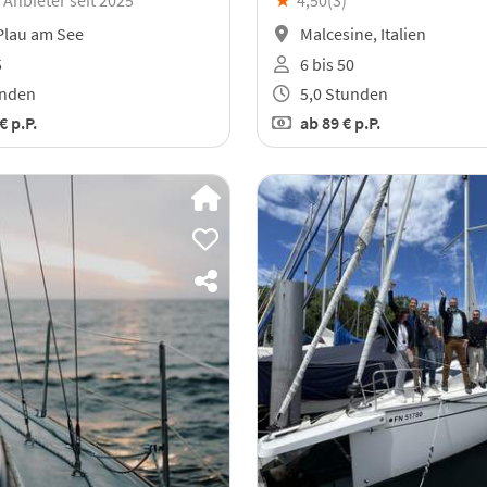
Anbieter seit 2025
★
4,50(
3
)
Plau am See
Malcesine, Italien
5
6 bis 50
unden
5,0 Stunden
 €
p.P.
ab
89 €
p.P.