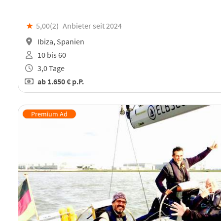
★
5,00(
2
)
Anbieter seit 2024
Ibiza, Spanien
10 bis 60
3,0 Tage
ab
1.650 €
p.P.