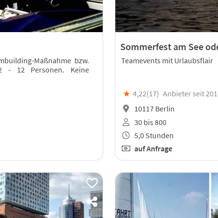
Sommerfest am See ode
eambuilding-Maßnahme bzw.
Teamevents mit Urlaubsflair
 2 - 12 Personen. Keine
★
4,22(
17
)
Anbieter seit 20
10117 Berlin
30 bis 800
5,0 Stunden
auf Anfrage