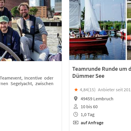
Teamrunde Runde um 
Dümmer See
 Teamevent, Incentive oder
nen Segelyacht, zwischen
★
4,84(
15
)
Anbieter seit 20
49459 Lembruch
10 bis 60
1,0 Tag
auf Anfrage