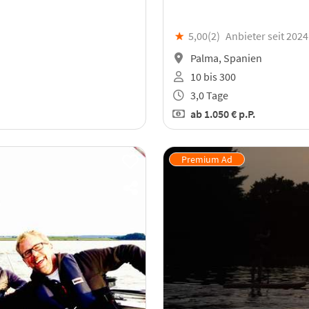
★
5,00(
2
)
Anbieter seit 2024
Palma, Spanien
10 bis 300
3,0 Tage
ab
1.050 €
p.P.