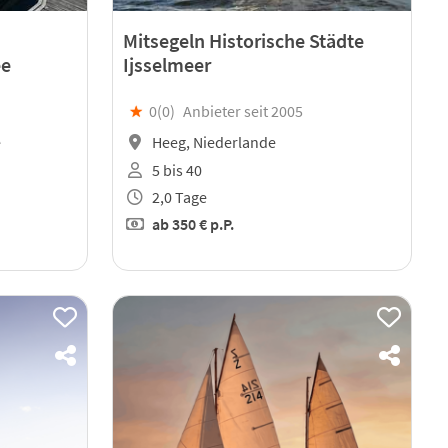
Mitsegeln Historische Städte
ee
Ijsselmeer
★
0(
0
)
Anbieter seit 2005
e
Heeg, Niederlande
5 bis 40
2,0 Tage
ab
350 €
p.P.