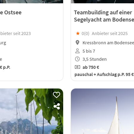
se Ostsee
Teambuilding auf einer
Segelyacht am Bodens
bieter seit 2023
★
0(
0
)
Anbieter seit 2025
urg
Kressbronn am Bodense
5 bis 7
e
3,5 Stunden
 €
p.P.
ab
750 €
pauschal + Aufschlag p.P. 95 €