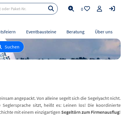
0
tsfeiern
Eventbausteine
Beratung
Über uns
Suchen
nsam angepackt. Von alleine segelt sich die Segelyacht nicht.
Seglersprache sitzt, heißt es: Leinen los! Die koordinierte
chichte mit einem einzigartigen
Segeltörn zum Firmenausflug
!