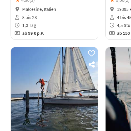
★
4,50(
3
)
★
5,00(
2
)
Malcesine, Italien
19395 
8 bis 28
4 bis 4
1,0 Tag
4,5 St
ab
99 €
p.P.
ab
150