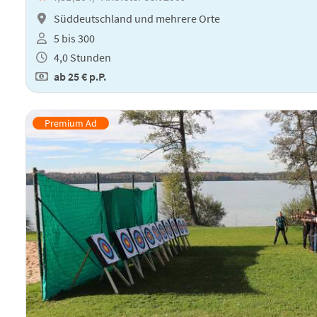
Süddeutschland und mehrere Orte
5 bis 300
4,0 Stunden
ab
25 €
p.P.