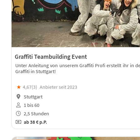
Graffiti Teambuilding Event
Unter Anleitung von unserem Graffiti Profi erstellt ihr in
Graffiti in Stuttgart!
★
4,67(
3
)
Anbieter seit 2023
Stuttgart
1 bis 60
2,5 Stunden
ab
38 €
p.P.