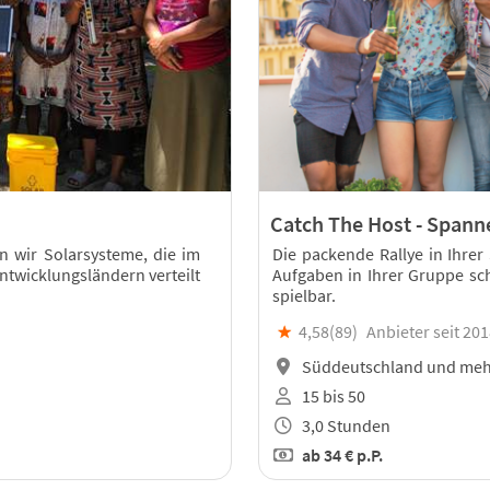
Catch The Host - Spann
n wir Solarsysteme, die im
Die packende Rallye in Ihrer
twicklungsländern verteilt
Aufgaben in Ihrer Gruppe schn
spielbar.
★
4,58(
89
)
Anbieter seit 20
Süddeutschland und meh
15 bis 50
3,0 Stunden
ab
34 €
p.P.