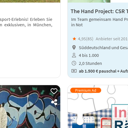
The Hand Project: CSR
sport-Erlebnis! Erleben Sie
Im Team gemeinsam Hand Pr
an exklusiven, in München,
in Not
★
4,95(
85
)
Anbieter seit 20
Süddeutschland und Ges
4 bis 1.000
2,0 Stunden
ab
1.500 €
pauschal + Aufs