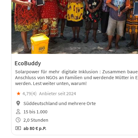
EcoBuddy
Solarpower für mehr digitale Inklusion : Zusammen baue
Anschluss von NGOs an Familien und werdende Mütter in En
werden. Lest weiter unten, warum!
★
4,79(
4
)
Anbieter seit 2024
Süddeutschland und mehrere Orte
15 bis 1.000
2,0 Stunden
ab
80 €
p.P.