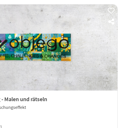
 - Malen und rätseln
schungseffekt
23