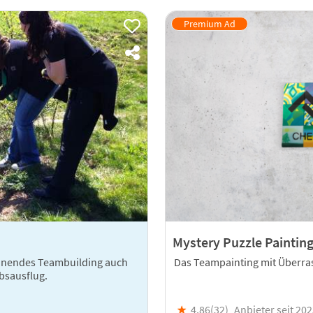
Mystery Puzzle Painting
annendes Teambuilding auch
Das Teampainting mit Überra
bsausflug.
★
4,86(
32
)
Anbieter seit 20