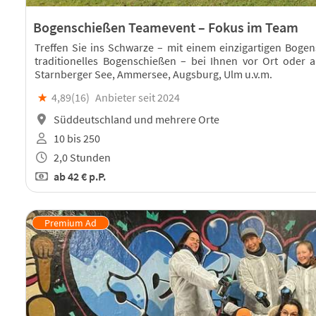
Bogenschießen Teamevent – Fokus im Team
Treffen Sie ins Schwarze – mit einem einzigartigen Bogen
traditionelles Bogenschießen – bei Ihnen vor Ort oder 
Starnberger See, Ammersee, Augsburg, Ulm u.v.m.
★
4,89(
16
)
Anbieter seit 2024
Süddeutschland und mehrere Orte
10 bis 250
2,0 Stunden
ab
42 €
p.P.