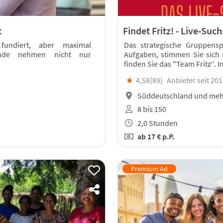
t
Findet Fritz! - Live-Suc
h fundiert, aber maximal
Das strategische Gruppenspi
hmende nehmen nicht nur
Aufgaben, stimmen Sie sich 
finden Sie das "Team Fritz“. I
★
4,58(
89
)
Anbieter seit 20
Süddeutschland und meh
8 bis 150
2,0 Stunden
ab
17 €
p.P.