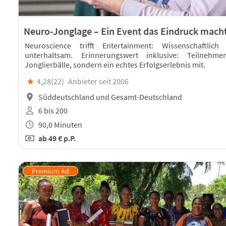
Neuro-Jonglage – Ein Event das Eindruck mach
Neuroscience trifft Entertainment: Wissenschaftlic
unterhaltsam. Erinnerungswert inklusive: Teilne
Jonglierbälle, sondern ein echtes Erfolgserlebnis mit.
★
4,28(
22
)
Anbieter seit 2006
Süddeutschland und Gesamt-Deutschland
6 bis 200
90,0 Minuten
ab
49 €
p.P.