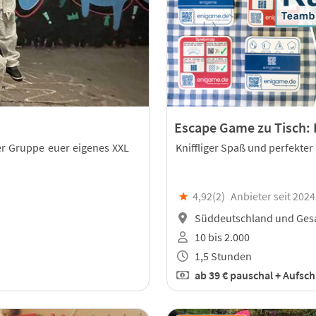
Escape Game zu Tisch: I
 der Gruppe euer eigenes XXL
Kniffliger Spaß und perfekter 
★
4,92(
2
)
Anbieter seit 2024
Süddeutschland und Ges
10 bis 2.000
1,5 Stunden
ab
39 €
pauschal + Aufschl