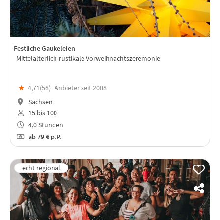
Festliche Gaukeleien
Mittelalterlich-rustikale Vorweihnachtszeremonie
★
4,71(
58
)
Anbieter seit 2008
Sachsen
15 bis 100
4,0 Stunden
ab
79 €
p.P.