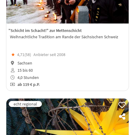
"Schicht im Schacht!" zur Mettenschicht
Weihnachtliche Tradition am Rande der Sächsischen Schweiz
★
4,71(
58
)
Anbieter seit 2008
Sachsen
15 bis 60
4,0 Stunden
ab
119 €
p.P.