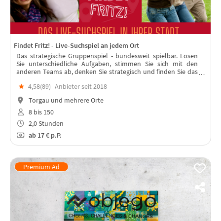
Findet Fritz! - Live-Suchspiel an jedem Ort
Das strategische Gruppenspiel - bundesweit spielbar. Lösen
Sie unterschiedliche Aufgaben, stimmen Sie sich mit den
anderen Teams ab, denken Sie strategisch und finden Sie das
"Team Fritz“. In jeder Stadt spielbar – mit Live-Moderation!
★
4,58(
89
)
Anbieter seit 2018
Torgau und mehrere Orte
8 bis 150
2,0 Stunden
ab
17 €
p.P.