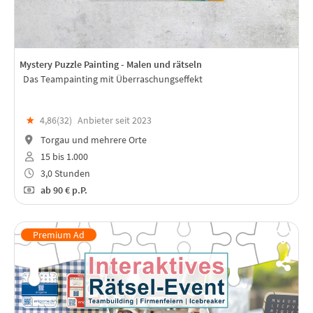
Mystery Puzzle Painting - Malen und rätseln
Das Teampainting mit Überraschungseffekt
★
4,86(
32
)
Anbieter seit 2023
Torgau und mehrere Orte
15 bis 1.000
3,0 Stunden
ab
90 €
p.P.