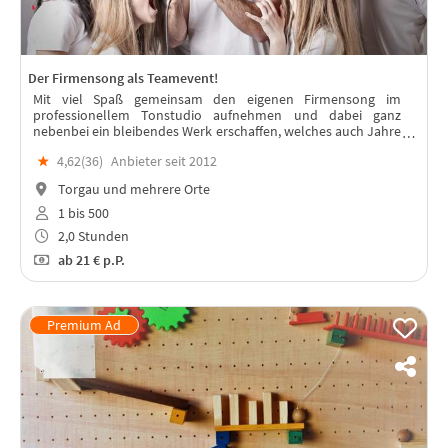
Der Firmensong als Teamevent!
Mit viel Spaß gemeinsam den eigenen Firmensong im
professionellem Tonstudio aufnehmen und dabei ganz
nebenbei ein bleibendes Werk erschaffen, welches auch Jahre
nach dem Event das Team stärkt.
★
4,62(
36
)
Anbieter seit 2012
Torgau und mehrere Orte
1 bis 500
2,0 Stunden
ab
21 €
p.P.