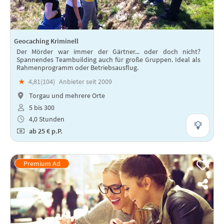
Geocaching Kriminell
Der Mörder war immer der Gärtner... oder doch nicht?
Spannendes Teambuilding auch für große Gruppen. Ideal als
Rahmenprogramm oder Betriebsausflug.
★
4,81(
104
)
Anbieter seit 2009
Torgau und mehrere Orte
5 bis 300
4,0 Stunden
ab
25 €
p.P.