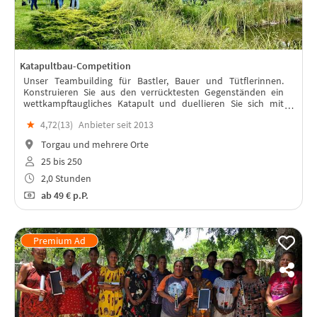
Katapultbau-Competition
Unser Teambuilding für Bastler, Bauer und Tütflerinnen.
Konstruieren Sie aus den verrücktesten Gegenständen ein
wettkampftaugliches Katapult und duellieren Sie sich mit
Ihren Kollegen und Kolleginnen.
★
4,72(
13
)
Anbieter seit 2013
Torgau und mehrere Orte
25 bis 250
2,0 Stunden
ab
49 €
p.P.