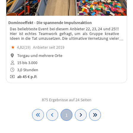
Dominoeffekt - Die spannende Impulsreaktion
Das beliebteste Event bei diesem Anbieter 22, 23, 24 und 25!!!
Hier ist echtes Teamwork gefragt, um als Gruppe kreative
Ideen in die Tat umzusetzen. Die ultimative Vernetzung vieler
Teile in einem spannenden Event oder Rahmenprogramm für
★
4,82(
19
)
Anbieter seit 2019
Dein Team.
Torgau und mehrere Orte
15 bis 3.000
3,0 Stunden
ab
45 €
p.P.
875 Ergebnisse auf 24 Seiten
1