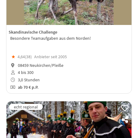
Skandinavische Challenge
Besondere Teamaufgaben aus dem Norden!
★
4,64(
38
)
Anbieter seit 2005
08459 Neukirchen/Pleiße
4 bis 300
3,0 Stunden
ab
70 €
p.P.