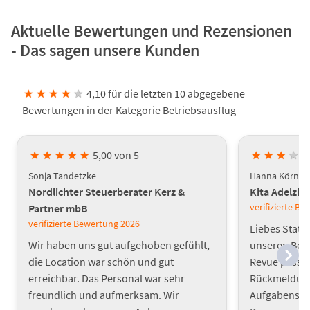
Aktuelle Bewertungen und Rezensionen
- Das sagen unsere Kunden
★
★
★
★
★
4,10 für die letzten 10 abgegebene
Bewertungen in der Kategorie Betriebsausflug
★
★
★
★
★
5,00 von 5
★
★
★
★
Sonja Tandetzke
Hanna Körner
Nordlichter Steuerberater Kerz &
Kita Adelzh
verifizierte B
Partner mbB
verifizierte Bewertung
2026
Liebes Statt
Wir haben uns gut aufgehoben gefühlt,
unseren Bet
die Location war schön und gut
Revue passie
erreichbar. Das Personal war sehr
Rückmeldunge
freundlich und aufmerksam. Wir
Aufgabenstel