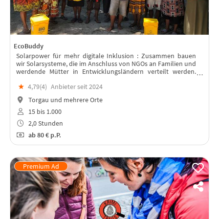
EcoBuddy
Solarpower für mehr digitale Inklusion : Zusammen bauen
wir Solarsysteme, die im Anschluss von NGOs an Familien und
werdende Mütter in Entwicklungsländern verteilt werden.
Lest weiter unten, warum!
★
4,79(
4
)
Anbieter seit 2024
Torgau und mehrere Orte
15 bis 1.000
2,0 Stunden
ab
80 €
p.P.