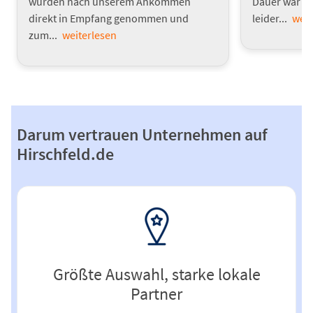
wurden nach unserem Ankommen
Dauer war s
direkt in Empfang genommen und
leider...
weit
zum...
weiterlesen
Darum vertrauen Unternehmen auf
Hirschfeld.de
Größte Auswahl, starke lokale
Partner