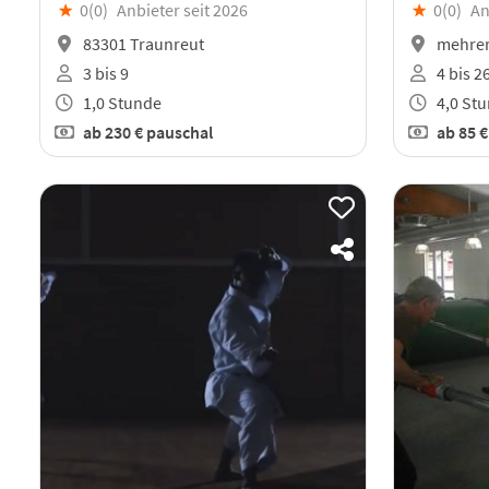
★
0(
0
)
Anbieter seit 2026
★
0(
0
)
An
83301 Traunreut
mehrer
3 bis 9
4 bis 2
1,0 Stunde
4,0 St
ab
230 €
pauschal
ab
85 