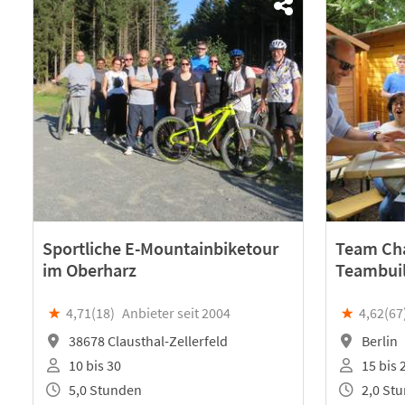
Sportliche E-Mountainbiketour
Team Cha
im Oberharz
Teambui
★
4,71(
18
)
Anbieter seit 2004
★
4,62(
67
38678 Clausthal-Zellerfeld
Berlin
10 bis 30
15 bis 
5,0 Stunden
2,0 St