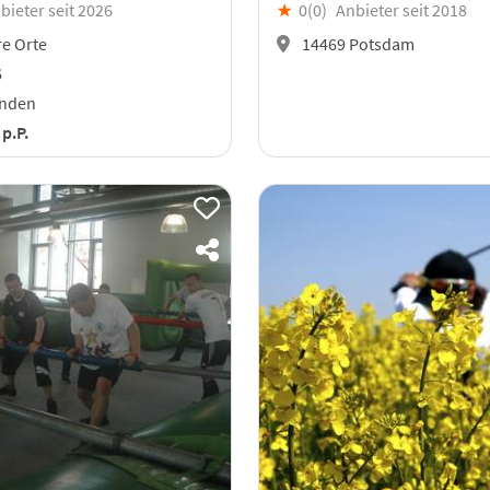
bieter seit 2026
★
0(
0
)
Anbieter seit 2018
e Orte
14469 Potsdam
6
unden
€
p.P.