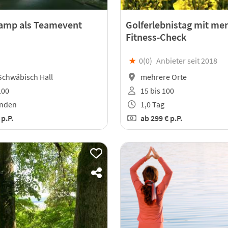
amp als Teamevent
Golferlebnistag mit me
Fitness-Check
★
0(
0
)
Anbieter seit 2018
Schwäbisch Hall
mehrere Orte
100
15 bis 100
unden
1,0 Tag
€
p.P.
ab
299 €
p.P.