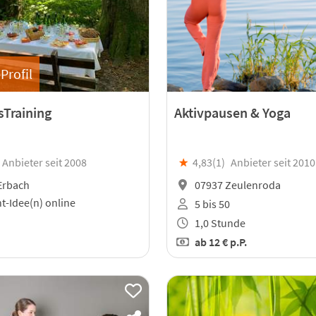
Profil
Training
Aktivpausen & Yoga
Anbieter seit 2008
★
4,83(
1
)
Anbieter seit 2010
Erbach
07937 Zeulenroda
t-Idee(n) online
5 bis 50
1,0 Stunde
ab
12 €
p.P.