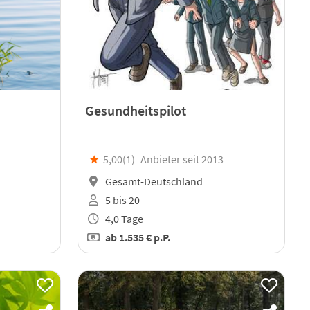
Gesundheitspilot
★
5,00(
1
)
Anbieter seit 2013
Gesamt-Deutschland
5 bis 20
4,0 Tage
ab
1.535 €
p.P.