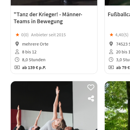
"Tanz der Krieger! - Männer-
Fußballc
Teams in Bewegung
★
0(
0
)
Anbieter seit 2015
★
4,40(
5
)
mehrere Orte
74523 
8 bis 12
20 bis 
8,0 Stunden
3,0 St
ab
139 €
p.P.
ab
79 