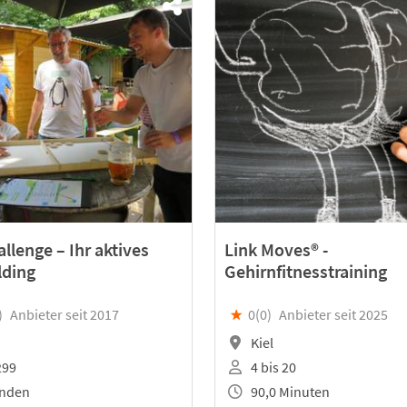
llenge – Ihr aktives
Link Moves® -
lding
Gehirnfitnesstraining
)
Anbieter seit 2017
★
0(
0
)
Anbieter seit 2025
Kiel
299
4 bis 20
unden
90,0 Minuten