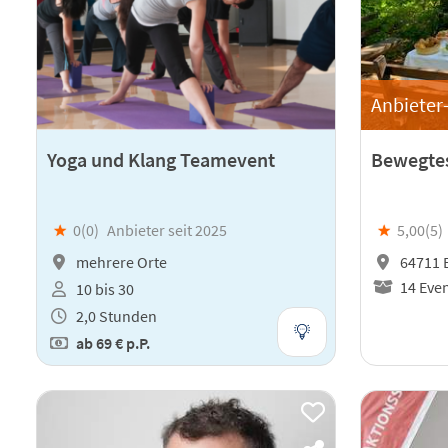
Anbieter-
Yoga und Klang Teamevent
Bewegtes
★
0(
0
)
Anbieter seit 2025
★
5,00(
5
)
mehrere Orte
64711 
14 Even
10 bis 30
2,0 Stunden
ab
69 €
p.P.