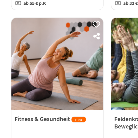
ab
55 €
p.P.
ab
33 
Fitness & Gesundheit
Feldenkr
neu
Bewegli