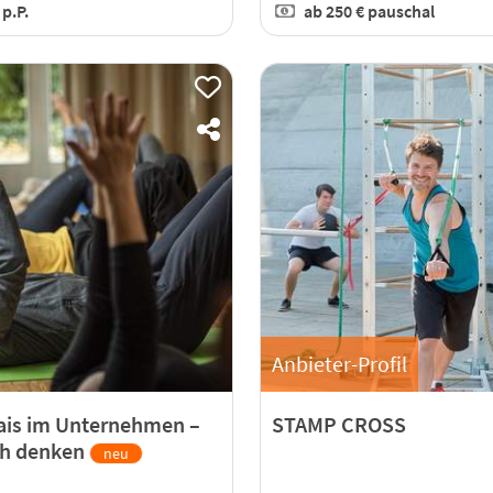
€
p.P.
ab
250 €
pauschal
Anbieter-Profil
ais im Unternehmen –
STAMP CROSS
ch denken
neu