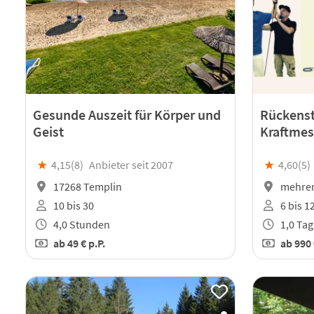
Gesunde Auszeit für Körper und
Rückenst
Geist
Kraftme
★
4,15(
8
)
Anbieter seit 2007
★
4,60(
5
)
17268 Templin
mehrer
10 bis 30
6 bis 1
4,0 Stunden
1,0 Tag
ab
49 €
p.P.
ab
990