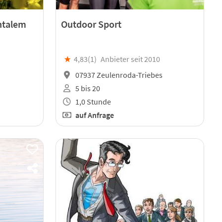
ntalem
Outdoor Sport
★
4,83(
1
)
Anbieter seit 2010
07937 Zeulenroda-Triebes
5 bis 20
1,0 Stunde
auf Anfrage