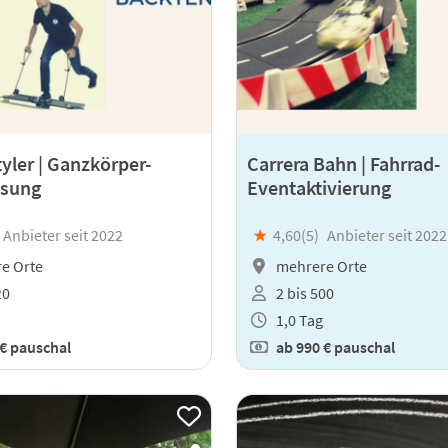
yler | Ganzkörper-
Carrera Bahn | Fahrrad-
ssung
Eventaktivierung
Anbieter seit 2022
★
4,60(
5
)
Anbieter seit 2022
e Orte
mehrere Orte
20
2 bis 500
1,0 Tag
 €
pauschal
ab
990 €
pauschal