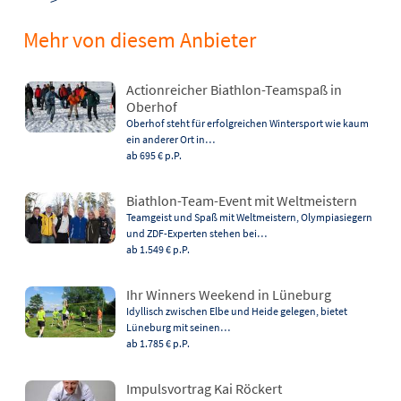
Mehr von diesem Anbieter
Actionreicher Biathlon-Teamspaß in
Oberhof
Oberhof steht für erfolgreichen Wintersport wie kaum
ein anderer Ort in…
ab 695 €
p.P.
Biathlon-Team-Event mit Weltmeistern
Teamgeist und Spaß mit Weltmeistern, Olympiasiegern
und ZDF-Experten stehen bei…
ab 1.549 €
p.P.
Ihr Winners Weekend in Lüneburg
Idyllisch zwischen Elbe und Heide gelegen, bietet
Lüneburg mit seinen…
ab 1.785 €
p.P.
Impulsvortrag Kai Röckert