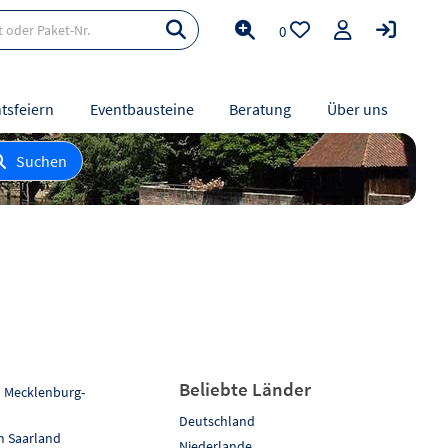
0
tsfeiern
Eventbausteine
Beratung
Über uns
Suchen
Beliebte Länder
n Mecklenburg-
Deutschland
m Saarland
Niederlande