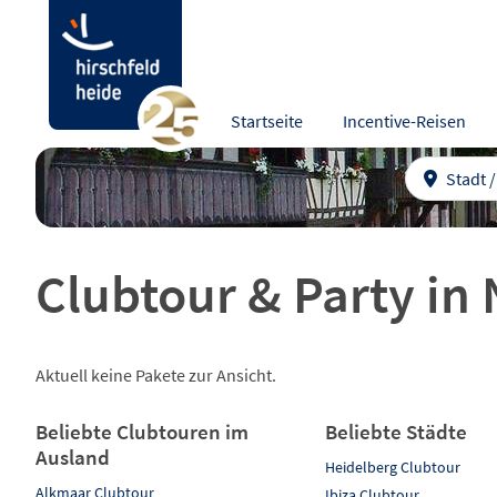
Startseite
Incentive-Reisen
Stadt 
Clubtour & Party in
Aktuell keine Pakete zur Ansicht.
Beliebte Clubtouren im
Beliebte Städte
Ausland
Heidelberg Clubtour
Alkmaar Clubtour
Ibiza Clubtour