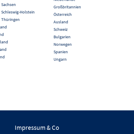
n Sachsen
Großbritannien
 Schleswig-Holstein
Österreich
n Thüringen
Ausland
land
Schweiz
nd
Bulgarien
hland
Norwegen
land
Spanien
and
Ungarn
Impressum & Co