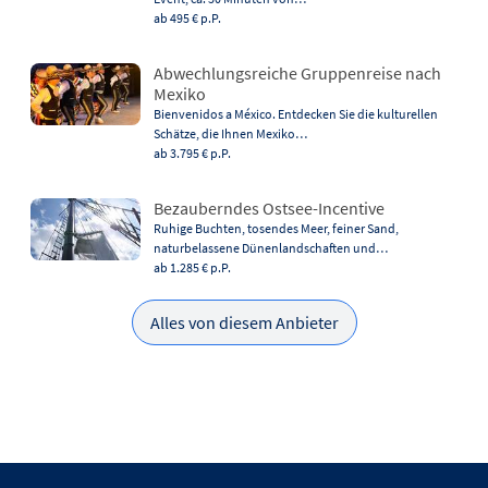
ab 495 €
p.P.
Abwechlungsreiche Gruppenreise nach
Mexiko
Bienvenidos a México. Entdecken Sie die kulturellen
Schätze, die Ihnen Mexiko…
ab 3.795 €
p.P.
Bezauberndes Ostsee-Incentive
Ruhige Buchten, tosendes Meer, feiner Sand,
naturbelassene Dünenlandschaften und…
ab 1.285 €
p.P.
Alles von diesem Anbieter