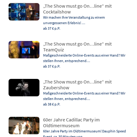
„The Show must go On…line“ mit
Cocktailshow
Wir machen Ihre Veranstaltung zu einem
unvergessenen Erlebnis! …
ab 37 €
p.P.
„The Show must go On…line“ mit
TeamQuiz
Maßgeschneiderte Online-Events aus einer Hand? Wir
stellen Ihnen, entsprechend…
ab 37 €
p.P.
„The Show must go On…line“ mit
Zaubershow
Maßgeschneiderte Online-Events aus einer Hand? Wir
stellen Ihnen, entsprechend…
ab 38 €
p.P.
60er Jahre Cadillac Party im
Oldtimermuseum
60er Jahre Party im Oldtimermuseum! Dauphin Speed
Event, ca. 30 Minuten von…