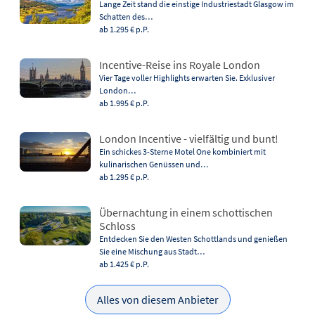
Lange Zeit stand die einstige Industriestadt Glasgow im
Schatten des…
ab 1.295 €
p.P.
Incentive-Reise ins Royale London
Vier Tage voller Highlights erwarten Sie. Exklusiver
London…
ab 1.995 €
p.P.
London Incentive - vielfältig und bunt!
Ein schickes 3-Sterne Motel One kombiniert mit
kulinarischen Genüssen und…
ab 1.295 €
p.P.
Übernachtung in einem schottischen
Schloss
Entdecken Sie den Westen Schottlands und genießen
Sie eine Mischung aus Stadt…
ab 1.425 €
p.P.
Alles von diesem Anbieter