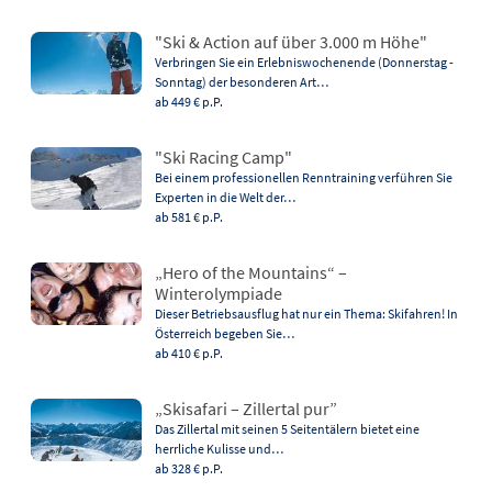
"Ski & Action auf über 3.000 m Höhe"
Verbringen Sie ein Erlebniswochenende (Donnerstag -
Sonntag) der besonderen Art…
ab 449 €
p.P.
"Ski Racing Camp"
Bei einem professionellen Renntraining verführen Sie
Experten in die Welt der…
ab 581 €
p.P.
„Hero of the Mountains“ –
Winterolympiade
Dieser Betriebsausflug hat nur ein Thema: Skifahren! In
Österreich begeben Sie…
ab 410 €
p.P.
„Skisafari – Zillertal pur”
Das Zillertal mit seinen 5 Seitentälern bietet eine
herrliche Kulisse und…
ab 328 €
p.P.