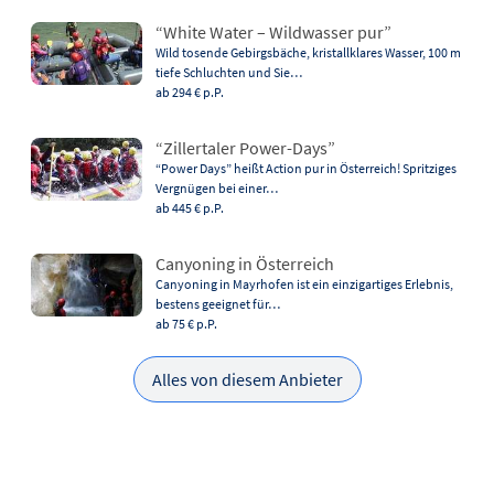
“White Water – Wildwasser pur”
Wild tosende Gebirgsbäche, kristallklares Wasser, 100 m
tiefe Schluchten und Sie…
ab 294 €
p.P.
“Zillertaler Power-Days”
“Power Days” heißt Action pur in Österreich! Spritziges
Vergnügen bei einer…
ab 445 €
p.P.
Canyoning in Österreich
Canyoning in Mayrhofen ist ein einzigartiges Erlebnis,
bestens geeignet für…
ab 75 €
p.P.
Alles von diesem Anbieter