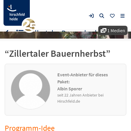
1 Medien
“Zillertaler Bauernherbst”
“Zillertaler Bauernherbst”
Event-Anbieter für dieses
Paket:
Albin Sporer
seit 22 Jahren Anbieter bei
Hirschfeld.de
Programm-Idee