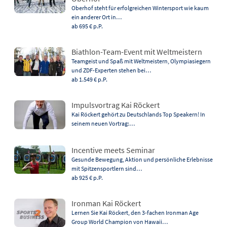
Oberhof steht für erfolgreichen Wintersport wie kaum
ein anderer Ort in…
ab 695 €
p.P.
Biathlon-Team-Event mit Weltmeistern
Teamgeist und Spaß mit Weltmeistern, Olympiasiegern
und ZDF-Experten stehen bei…
ab 1.549 €
p.P.
Impulsvortrag Kai Röckert
Kai Röckert gehört zu Deutschlands Top Speakern! In
seinem neuen Vortrag:…
Incentive meets Seminar
Gesunde Bewegung, Aktion und persönliche Erlebnisse
mit Spitzensportlern sind…
ab 925 €
p.P.
Ironman Kai Röckert
Lernen Sie Kai Röckert, den 3-fachen Ironman Age
Group World Champion von Hawaii…