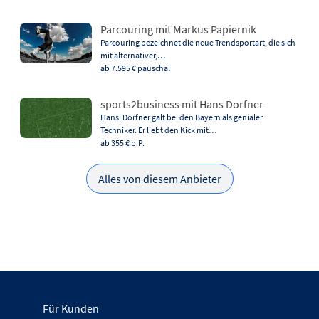
Parcouring mit Markus Papiernik
Parcouring bezeichnet die neue Trendsportart, die sich
mit alternativer,…
ab 7.595 €
pauschal
sports2business mit Hans Dorfner
Hansi Dorfner galt bei den Bayern als genialer
Techniker. Er liebt den Kick mit…
ab 355 €
p.P.
Alles von diesem Anbieter
Für Kunden