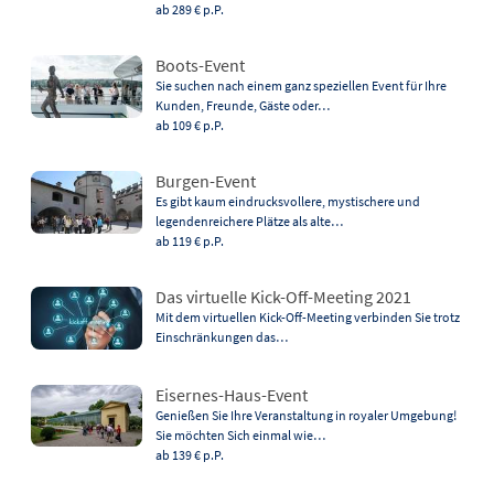
ab 289 €
p.P.
Boots-Event
Sie suchen nach einem ganz speziellen Event für Ihre
Kunden, Freunde, Gäste oder…
ab 109 €
p.P.
Burgen-Event
Es gibt kaum eindrucksvollere, mystischere und
legendenreichere Plätze als alte…
ab 119 €
p.P.
Das virtuelle Kick-Off-Meeting 2021
Mit dem virtuellen Kick-Off-Meeting verbinden Sie trotz
Einschränkungen das…
Eisernes-Haus-Event
Genießen Sie Ihre Veranstaltung in royaler Umgebung!
Sie möchten Sich einmal wie…
ab 139 €
p.P.