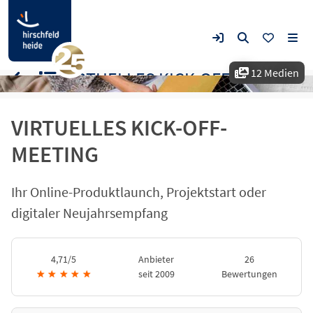
12 Medien
VIRTUELLES KICK-OFF-MEETING
VIRTUELLES KICK-OFF-
MEETING
Ihr Online-Produktlaunch, Projektstart oder
digitaler Neujahrsempfang
4,71/5
Anbieter
26
★
★
★
★
★
seit 2009
Bewertungen