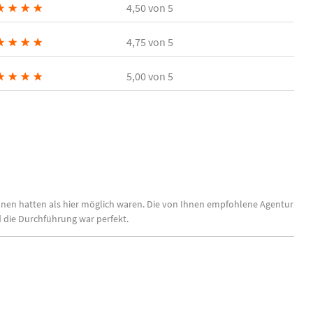
★
★
★
★
4,50
von 5
★
★
★
★
4,75
von 5
★
★
★
★
5,00
von 5
sonen hatten als hier möglich waren. Die von Ihnen empfohlene Agentur
 die Durchführung war perfekt.