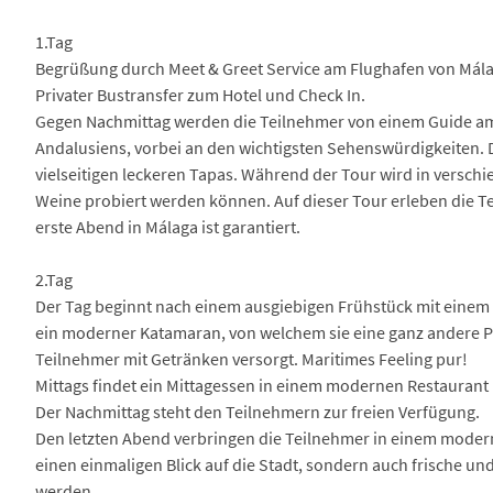
1.Tag
Begrüßung durch Meet & Greet Service am Flughafen von Mála
Privater Bustransfer zum Hotel und Check In.
Gegen Nachmittag werden die Teilnehmer von einem Guide am H
Andalusiens, vorbei an den wichtigsten Sehenswürdigkeiten. 
vielseitigen leckeren Tapas. Während der Tour wird in verschi
Weine probiert werden können. Auf dieser Tour erleben die T
erste Abend in Málaga ist garantiert.
2.Tag
Der Tag beginnt nach einem ausgiebigen Frühstück mit einem
ein moderner Katamaran, von welchem sie eine ganz andere P
Teilnehmer mit Getränken versorgt. Maritimes Feeling pur!
Mittags findet ein Mittagessen in einem modernen Restaurant
Der Nachmittag steht den Teilnehmern zur freien Verfügung.
Den letzten Abend verbringen die Teilnehmer in einem modern
einen einmaligen Blick auf die Stadt, sondern auch frische un
werden.