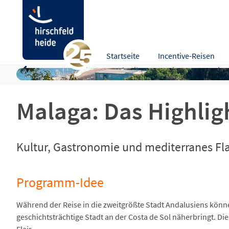
Malaga: Das Highlight von Andalusien!
Startseite
Incentive-Reisen
Programm-Idee
Beschreibung
Leistungen
Hinw
Malaga: Das Highlig
Kultur, Gastronomie und mediterranes Fla
Programm-Idee
Während der Reise in die zweitgrößte Stadt Andalusiens könne
geschichtsträchtige Stadt an der Costa de Sol näherbringt. 