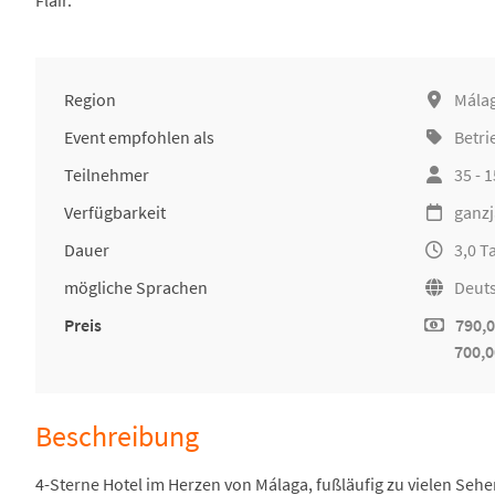
Flair.
Region
Mála
Event empfohlen als
Betri
Teilnehmer
35 - 
Verfügbarkeit
ganzj
Dauer
3,0 T
mögliche Sprachen
Deuts
Preis
790,0
700,0
Beschreibung
4-Sterne Hotel im Herzen von Málaga, fußläufig zu vielen Se