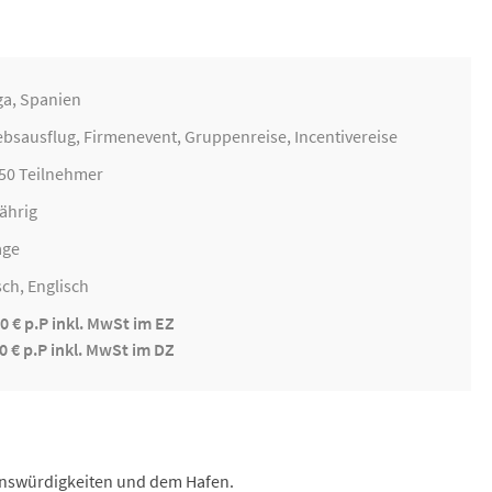
ga, Spanien
ebsausflug
,
Firmenevent
,
Gruppenreise
,
Incentivereise
150 Teilnehmer
ährig
age
ch, Englisch
0 € p.P inkl. MwSt im EZ
0 € p.P inkl. MwSt im DZ
henswürdigkeiten und dem Hafen.