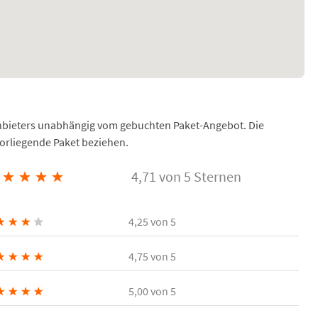
Anbieters unabhängig vom gebuchten Paket-Angebot. Die
vorliegende Paket beziehen.
★
★
★
★
4,71 von 5 Sternen
★
★
★
★
4,25
von 5
★
★
★
★
4,75
von 5
★
★
★
★
5,00
von 5