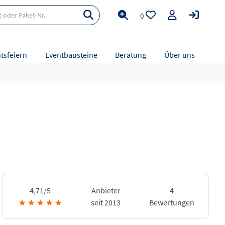
0
tsfeiern
Eventbausteine
Beratung
Über uns
4,71/5
Anbieter
4
★
★
★
★
★
seit 2013
Bewertungen