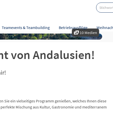
Teamevents & Teambuilding
Betriebsausflüge
Weihnach
10 Medien
eise
Karte
Bewertungen
ht von Andalusien!
ir!
n Sie ein vielseitiges Programm genießen, welches Ihnen diese
Die perfekte Mischung aus Kultur, Gastronomie und mediterranem