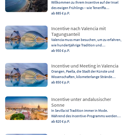
Willkommen zu Ihrem Incentive auf der Insel
des ewigen Frühlings – wie Teneriffa…
ab 885 €
p.P.
Incentive nach Valencia mit
Tagungsanteil
Valencia muss man besuchen, um zu erfahren,
wie hundertjährige Tradition und…
ab 950 €
p.P.
Incentive und Meeting in Valencia
Orangen, Paella, die Stadt der Künste und
Wissenschaften, kilometerlange Strände…
ab 850 €
p.P.
Incentive unter andalusischer
Sonne
In Sevilla ist Tradition immer in Mode.
Während des Incentive-Programms werden…
ab 820 €
p.P.