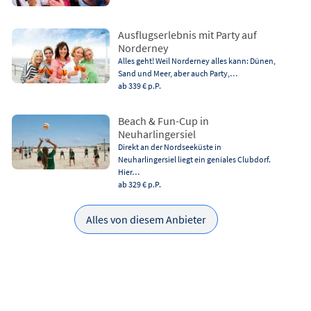
Ausflugserlebnis mit Party auf
Norderney
Alles geht! Weil Norderney alles kann: Dünen,
Sand und Meer, aber auch Party,…
ab 339 €
p.P.
Beach & Fun-Cup in
Neuharlingersiel
Direkt an der Nordseeküste in
Neuharlingersiel liegt ein geniales Clubdorf.
Hier…
ab 329 €
p.P.
Alles von diesem Anbieter