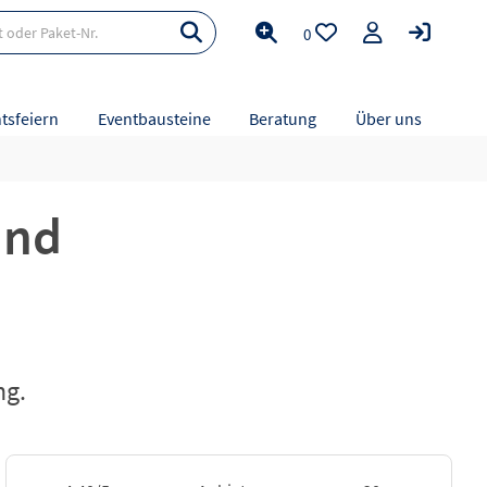
0
tsfeiern
Eventbausteine
Beratung
Über uns
and
ng.