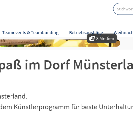
Teamevents & Teambuilding
Betriebsausflüge
Weihnach
8 Medien
eise
Karte
Bewertungen
Referenzen
Spaß im Dorf Münsterl
nsterland.
ndem Künstlerprogramm für beste Unterhaltu