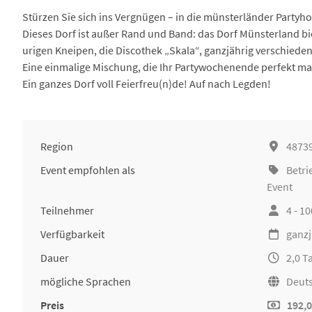
Stürzen Sie sich ins Vergnügen – in die münsterländer Partyh
Dieses Dorf ist außer Rand und Band: das Dorf Münsterland b
urigen Kneipen, die Discothek „Skala“, ganzjährig verschied
Eine einmalige Mischung, die Ihr Partywochenende perfekt ma
Ein ganzes Dorf voll Feierfreu(n)de! Auf nach Legden!
Region
4873
Event empfohlen als
Betri
Event
Teilnehmer
4 - 1
Verfügbarkeit
ganzj
Dauer
2,0 T
mögliche Sprachen
Deut
Preis
192,0