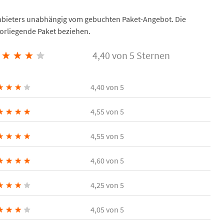
Anbieters unabhängig vom gebuchten Paket-Angebot. Die
vorliegende Paket beziehen.
★
★
★
★
4,40 von 5 Sternen
★
★
★
★
4,40
von 5
★
★
★
★
4,55
von 5
★
★
★
★
4,55
von 5
★
★
★
★
4,60
von 5
★
★
★
★
4,25
von 5
★
★
★
★
4,05
von 5