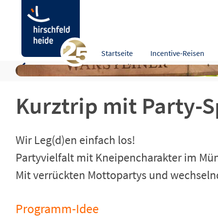
Kurztrip mit Party-Spaß im Dorf Münsterland
Startseite
Incentive-Reisen
Programm-Idee
Beschreibung
Leistungen
Hinw
Kurztrip mit Party-
Wir Leg(d)en einfach los!
Partyvielfalt mit Kneipencharakter im Mü
Mit verrückten Mottopartys und wechsel
Programm-Idee