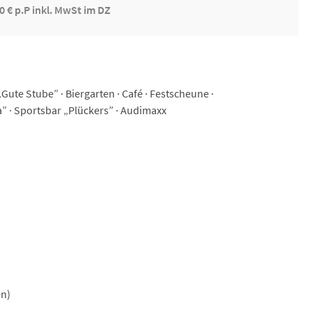
0 € p.P inkl. MwSt im DZ
ute Stube” · Biergarten · Café · Festscheune ·
 · Sportsbar „Plückers” · Audimaxx
en)