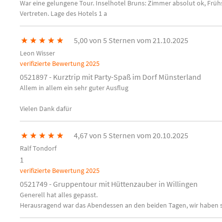
War eine gelungene Tour. Inselhotel Bruns: Zimmer absolut ok, Frühs
Vertreten. Lage des Hotels 1 a
★
★
★
★
★
5,00 von 5 Sternen vom 21.10.2025
Leon Wisser
verifizierte Bewertung
2025
0521897 - Kurztrip mit Party-Spaß im Dorf Münsterland
Allem in allem ein sehr guter Ausflug
Vielen Dank dafür
★
★
★
★
★
4,67 von 5 Sternen vom 20.10.2025
Ralf Tondorf
1
verifizierte Bewertung
2025
0521749 - Gruppentour mit Hüttenzauber in Willingen
Generell hat alles gepasst.
Herausragend war das Abendessen an den beiden Tagen, wir haben s