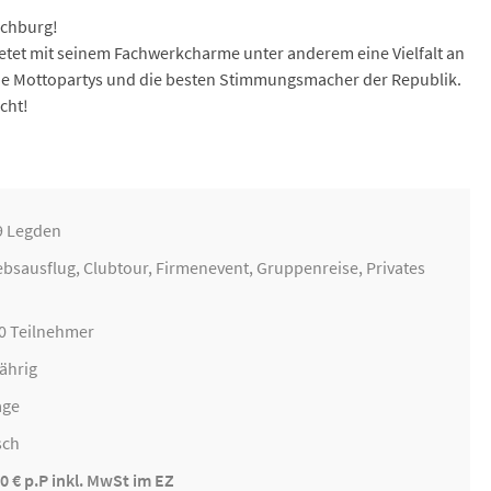
ochburg!
ietet mit seinem Fachwerkcharme unter anderem eine Vielfalt an
ene Mottopartys und die besten Stimmungsmacher der Republik.
cht!
9 Legden
ebsausflug
,
Clubtour
,
Firmenevent
,
Gruppenreise
, Privates
00 Teilnehmer
ährig
age
sch
0 € p.P inkl. MwSt im EZ