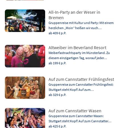
All-In-Party an der Weser in
Bremen
Gruppenreise mit Kultur und Party: Mit einem
herzlichen „Moin” heißen wir euch…
ab 409 €
p.P.
Altweiber im Beverland Resort
Weiberfastnachtsparty im Münsterland. Zu
diesem einzigartigen Tag, worauf jeder…
ab 199 €
p.P.
Auf zum Cannstatter Frühlingsfest
Gruppenreise zum Cannstatter Frühlingsfest:
Stuttgart steht Kopf! Auf zum…
ab 329 €
p.P.
Auf zum Cannstatter Wasen
Gruppenreise zum Cannstatter Wasen:
Stuttgart steht Kopf! Auf zum Cannstatter…
ab 425 €
p.P.