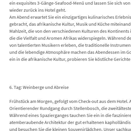
ein exquisites 3-Gänge-Seafood-Menü und lassen Sie sich von
wieder zurück ins Hotel geht.
Am Abend erwartet Sie ein einzigartiges kulinarisches Erlebnis
gebracht, das afrikanische Kultur, Musik und Küche miteinande
Mahlzeit, die von den verschiedenen Kulturen des Kontinents in
die die Vielfalt und Aromen Afrikas widerspiegeln. Während 
von talentierten Musikern erleben, die traditionelle Instrum
und die lebendige Atmosphäre machen das Abendessen im Gol
ein in die afrikanische Kultur, probieren Sie köstliche Gericht
6. Tag: Weinberge und Abreise
Frühstück am Morgen, gefolgt vom Check-out aus dem Hotel. A
Orientierender Rundgang durch Stellenbosch, die zweitälteste S
Während eines Spazierganges tauchen Sie ein in die faszinie
atemberaubende Architektur der gut erhaltenen kapholländis
und besuchen Sie die kleinen Souvenirlädchen. Unser sachkun