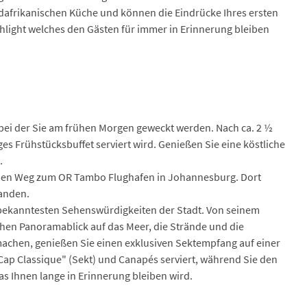
üdafrikanischen Küche und können die Eindrücke Ihres ersten
ghlight welches den Gästen für immer in Erinnerung bleiben
 bei der Sie am frühen Morgen geweckt werden. Nach ca. 2 ½
es Frühstücksbuffet serviert wird. Genießen Sie eine köstliche
.
f den Weg zum OR Tambo Flughafen in Johannesburg. Dort
landen.
er bekanntesten Sehenswürdigkeiten der Stadt. Von seinem
chen Panoramablick auf das Meer, die Strände und die
achen, genießen Sie einen exklusiven Sektempfang auf einer
Cap Classique" (Sekt) und Canapés serviert, während Sie den
as Ihnen lange in Erinnerung bleiben wird.