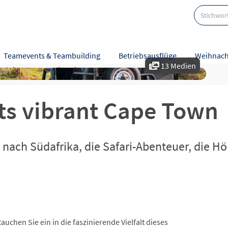
Teamevents & Teambuilding
Betriebsausflüge
Weihnach
13 Medien
tzleistungen
Hinweise
Karte
Bewertungen
ets vibrant Cape Town
se nach Südafrika, die Safari-Abenteuer, die
auchen Sie ein in die faszinierende Vielfalt dieses