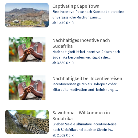
Captivating Cape Town
Eine Incentive-Reise nach Kapstadt bietet eine
unvergessliche Mischung aus…
ab 1.440 €
p.P.
Nachhaltiges Incentive nach
Südafrika
Nachhaltigkeit ist bei Incentive-Reisen nach
Südafrika besonders wichtig, da die…
ab 3.550 €
p.P.
Nachhaltigkeit bei Incentivereisen
Incentivereisen gelten als Höhepunkt der
Mitarbeitermotivation und -belohnung.…
Sawubona – Willkommen in
Südafrika
Erleben Sie die ultimative Incentive-Reise
nach Südafrika und tauchen Sie ein in…
ab 2.562 €
p.P.