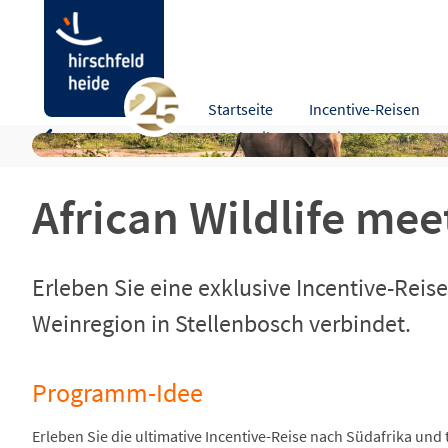
African Wildlife meets vibrant Cape Town
Startseite
Incentive-Reisen
Programm-Idee
Beschreibung
Leistungen
Zusa
African Wildlife me
Erleben Sie eine exklusive Incentive-Rei
Weinregion in Stellenbosch verbindet.
Programm-Idee
Erleben Sie die ultimative Incentive-Reise nach Südafrika und t