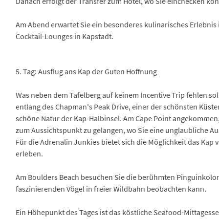
Danach erfolgt der Transfer zum Hotel, wo Sie einchecken kö
Am Abend erwartet Sie ein besonderes kulinarisches Erlebnis
Cocktail-Lounges in Kapstadt.
5. Tag: Ausflug ans Kap der Guten Hoffnung
Was neben dem Tafelberg auf keinem Incentive Trip fehlen soll
entlang des Chapman's Peak Drive, einer der schönsten Küs
schöne Natur der Kap-Halbinsel. Am Cape Point angekommen, 
zum Aussichtspunkt zu gelangen, wo Sie eine unglaubliche Aus
Für die Adrenalin Junkies bietet sich die Möglichkeit das Ka
erleben.
Am Boulders Beach besuchen Sie die berühmten Pinguinkolonie
faszinierenden Vögel in freier Wildbahn beobachten kann.
Ein Höhepunkt des Tages ist das köstliche Seafood-Mittagesse