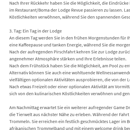
Nach Ihrer Rückkehr haben Sie die Möglichkeit, die Eindrück
im Restaurant/Boma der Lodge Revue passieren zu lassen. Las
Köstlichkeiten verwöhnen, während Sie den spannenden Gesc
3. Tag: Ein Tag in der Lodge
An diesem Tag werden Sie in den frühen Morgenstunden für Ihr
eine Kaffeepause und tanken Energie, während Sie die morg
Nach der aufregenden Pirschfahrt kehren Sie zur Lodge zurück,
angenehmer Atmosphäre stärken und Ihre Erlebnisse teilen.
Nach dem Frühstück haben Sie die Möglichkeit, am Pool zu e
Alternativ können Sie auch eine wohltuende Wellnessanwendu
vielfältigen optionalen Aktivitäten ausprobieren, die von de
Nach etwas Freizeit oder einer optionalen Aktivität am Vormitt
sich von den kulinarischen Köstlichkeiten verwöhnen und ge
Am Nachmittag erwartet Sie ein weiterer aufregender Game Dr
die Tierwelt aus nächster Nähe zu erleben. Während der Fahrt 
Trommeln. Sie erreichen ein festlich geschmücktes Lager im
afrikanischen Trommelband und mit einem welcome drink beg