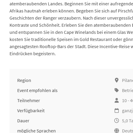
atemberaubenden Landes. Beginnen Sie mit einer aufregenden S
Afrikas hautnah erleben können. Begeben Sie sich auf Pirsch
Geschichten der Ranger verzaubern. Nach dieser unvergessliche
Kontraste und Schönheit. Erleben Sie den atemberaubenden B
und entspannen Sie in den Cape Winelands bei einem Glas Wein
kosten Sie traditionelle Speisen im Gold Restaurant oder gönn
angesagtesten Rooftop-Bars der Stadt. Diese Incentive-Reise 
Eindrücken begeistern.
Region
Pilan
Event empfohlen als
Betri
Teilnehmer
10 - 
Verfügbarkeit
ganzj
Dauer
5,0 T
mögliche Sprachen
Deuts