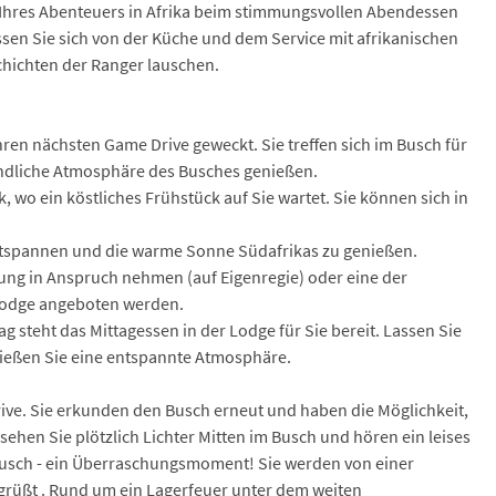
e Ihres Abenteuers in Afrika beim stimmungsvollen Abendessen
sen Sie sich von der Küche und dem Service mit afrikanischen
hichten der Ranger lauschen.
en nächsten Game Drive geweckt. Sie treffen sich im Busch für
endliche Atmosphäre des Busches genießen.
 wo ein köstliches Frühstück auf Sie wartet. Sie können sich in
ntspannen und die warme Sonne Südafrikas zu genießen.
ng in Anspruch nehmen (auf Eigenregie) oder eine der
r Lodge angeboten werden.
ag steht das Mittagessen in der Lodge für Sie bereit. Lassen Sie
nießen Sie eine entspannte Atmosphäre.
ive. Sie erkunden den Busch erneut und haben die Möglichkeit,
sehen Sie plötzlich Lichter Mitten im Busch und hören ein leises
 Busch - ein Überraschungsmoment! Sie werden von einer
rüßt . Rund um ein Lagerfeuer unter dem weiten