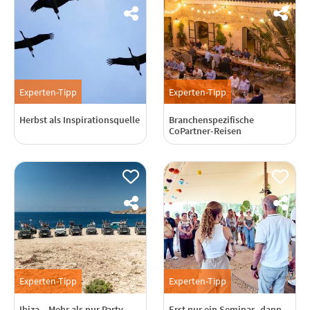
Experten-Tipp
Experten-Tipp
Herbst als Inspirationsquelle
Branchenspezifische
CoPartner-Reisen
Experten-Tipp
Experten-Tipp
Ibiza – Mehr als nur Party
Erst nur ein Seminar- dann