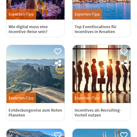
Experten-Tipp
Experten-Tipp
Wie digital muss eine
Top Eventlocations für
Incentive-Reise sein?
Incentives in Kroatien
Experten-Tipp
Experten-Tipp
Entdeckungsreise zum Roten
Incentives als Recruiting-
Planeten
Vorteil nutzen