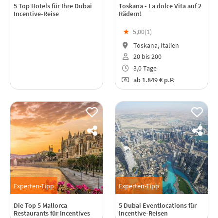
5 Top Hotels für Ihre Dubai
Toskana - La dolce Vita auf 2
Incentive-Reise
Rädern!
★
5,00(
1
)
Toskana, Italien
20 bis 200
3,0 Tage
ab
1.849 €
p.P.
Experten-Tipp
Experten-Tipp
Die Top 5 Mallorca
5 Dubai Eventlocations für
Restaurants für Incentives
Incentive-Reisen