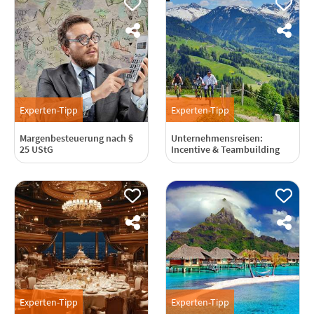
Experten-Tipp
Experten-Tipp
Margenbesteuerung nach §
Unternehmensreisen:
25 UStG
Incentive & Teambuilding
Experten-Tipp
Experten-Tipp