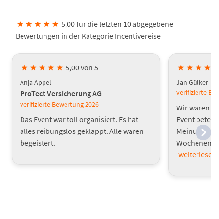
★
★
★
★
★
5,00 für die letzten 10 abgegebene
Bewertungen in der Kategorie Incentivereise
★
★
★
★
★
5,00 von 5
★
★
★
★
Anja Appel
Jan Gülker
verifizierte B
ProTect Versicherung AG
verifizierte Bewertung
2026
Wir waren mi
Das Event war toll organisiert. Es hat
Event beteili
alles reibungslos geklappt. Alle waren
Meinung, das
begeistert.
Wochenende w
weiterlesen