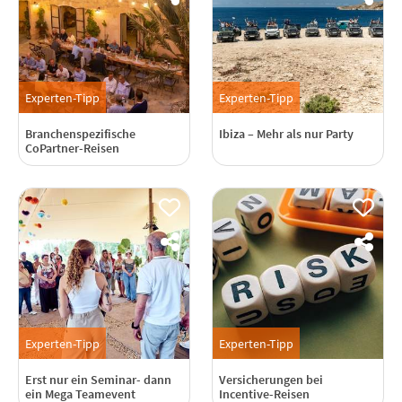
Experten-Tipp
Experten-Tipp
Branchenspezifische
Ibiza – Mehr als nur Party
CoPartner-Reisen
Experten-Tipp
Experten-Tipp
Erst nur ein Seminar- dann
Versicherungen bei
ein Mega Teamevent
Incentive-Reisen