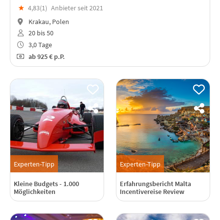
★
4,83(
1
)
Anbieter seit 2021
Krakau, Polen
20 bis 50
3,0 Tage
ab
925 €
p.P.
Experten-Tipp
Experten-Tipp
Kleine Budgets - 1.000
Erfahrungsbericht Malta
Möglichkeiten
Incentivereise Review