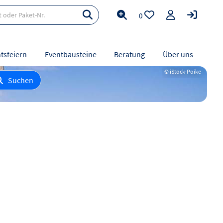
0
tsfeiern
Eventbausteine
Beratung
Über uns
© iStock-Poike
Suchen