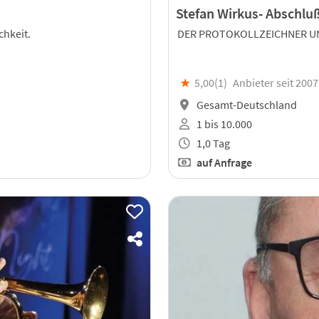
Stefan Wirkus- Abschlu
chkeit.
DER PROTOKOLLZEICHNER UN
★
5,00(
1
)
Anbieter seit 2007
Gesamt-Deutschland
1 bis 10.000
1,0 Tag
auf Anfrage