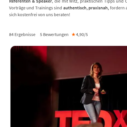
Referenten & Speaker
, die mit Witz, praktischen Tipps un
Vorträge und Trainings sind
authentisch, praxisnah,
fordern 
sich kostenfrei von uns beraten!
84 Ergebnisse
5
Bewertungen
★
4,90/
5