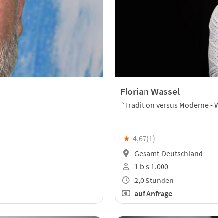
Florian Wassel
“Tradition versus Moderne - 
★
4,67(
1
)
Gesamt-Deutschland
1 bis 1.000
2,0 Stunden
auf Anfrage