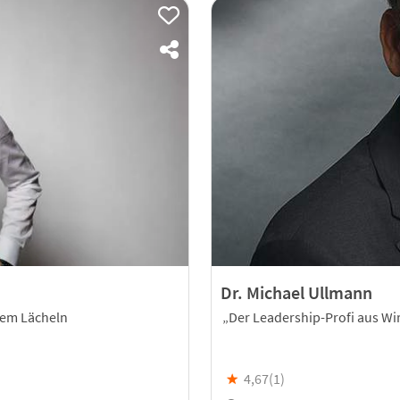
Dr. Michael Ullmann
inem Lächeln
„Der Leadership-Profi aus Wir
★
4,67(
1
)