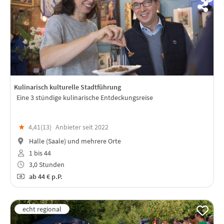
Kulinarisch kulturelle Stadtführung
Eine 3 stündige kulinarische Entdeckungsreise
★
4,41(
13
)
Anbieter seit 2022
Halle (Saale) und mehrere Orte
1 bis 44
3,0 Stunden
ab
44 €
p.P.