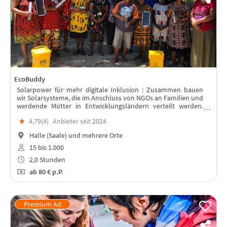
EcoBuddy
Solarpower für mehr digitale Inklusion : Zusammen bauen
wir Solarsysteme, die im Anschluss von NGOs an Familien und
werdende Mütter in Entwicklungsländern verteilt werden.
Lest weiter unten, warum!
★
4,79(
4
)
Anbieter seit 2024
Halle (Saale) und mehrere Orte
15 bis 1.000
2,0 Stunden
ab
80 €
p.P.