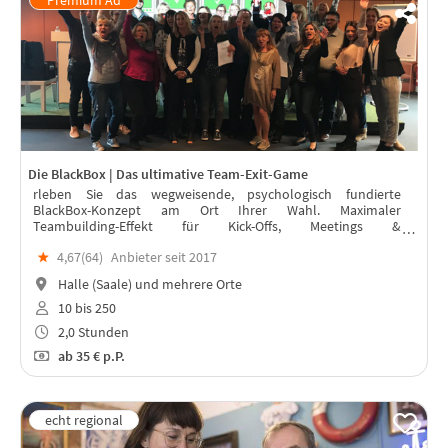
Die BlackBox | Das ultimative Team-Exit-Game
rleben Sie das wegweisende, psychologisch fundierte
BlackBox-Konzept am Ort Ihrer Wahl. Maximaler
Teambuilding-Effekt für Kick-Offs, Meetings &
Weihnachtsfeiern – live betreut von professionellen Trainern
★
4,67(
64
)
Anbieter seit 2017
vor Ort. für 10 bis 250 Personen.
Halle (Saale) und mehrere Orte
10 bis 250
2,0 Stunden
ab
35 €
p.P.