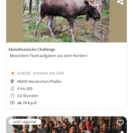
Skandinavische Challenge
Besondere Teamaufgaben aus dem Norden!
★
4,64(
38
)
Anbieter seit 2005
08459 Neukirchen/Pleiße
4 bis 300
3,0 Stunden
ab
70 €
p.P.