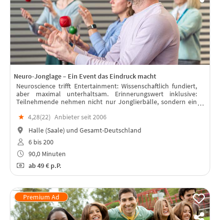
Neuro-Jonglage – Ein Event das Eindruck macht
Neuroscience trifft Entertainment: Wissenschaftlich fundiert,
aber maximal unterhaltsam. Erinnerungswert inklusive:
Teilnehmende nehmen nicht nur Jonglierbälle, sondern ein
echtes Erfolgserlebnis mit.
★
4,28(
22
)
Anbieter seit 2006
Halle (Saale) und Gesamt-Deutschland
6 bis 200
90,0 Minuten
ab
49 €
p.P.