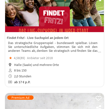
Findet Fritz! - Live-Suchspiel an jedem Ort
Das strategische Gruppenspiel - bundesweit spielbar. Lösen
Sie unterschiedliche Aufgaben, stimmen Sie sich mit den
anderen Teams ab, denken Sie strategisch und finden Sie das
"Team Fritz“. In jeder Stadt spielbar – mit Live-Moderation!
★
4,58(
89
)
Anbieter seit 2018
Halle (Saale) und mehrere Orte
8 bis 150
2,0 Stunden
ab
17 €
p.P.