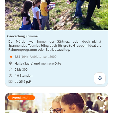
Geocaching Kriminell
Der Mörder war immer der Gärtner... oder doch nicht?
Spannendes Teambuilding auch für große Gruppen. Ideal als
Rahmenprogramm oder Betriebsausflug.
★
4,81(
104
)
Anbieter seit 2009
Halle (Saale) und mehrere Orte
5 bis 300
4,0 Stunden
ab
25 €
p.P.