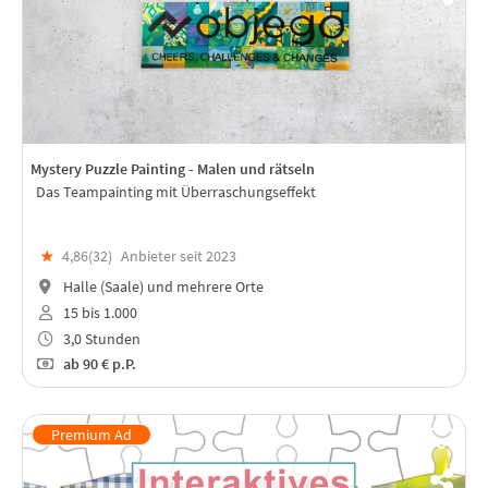
Mystery Puzzle Painting - Malen und rätseln
Das Teampainting mit Überraschungseffekt
★
4,86(
32
)
Anbieter seit 2023
Halle (Saale) und mehrere Orte
15 bis 1.000
3,0 Stunden
ab
90 €
p.P.