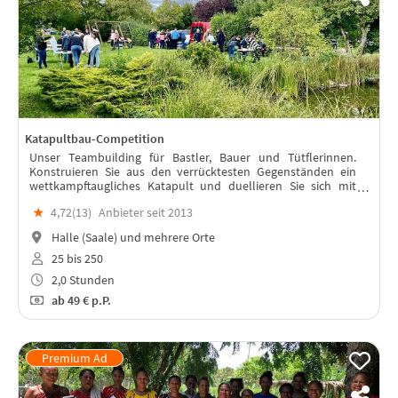
Katapultbau-Competition
Unser Teambuilding für Bastler, Bauer und Tütflerinnen.
Konstruieren Sie aus den verrücktesten Gegenständen ein
wettkampftaugliches Katapult und duellieren Sie sich mit
Ihren Kollegen und Kolleginnen.
★
4,72(
13
)
Anbieter seit 2013
Halle (Saale) und mehrere Orte
25 bis 250
2,0 Stunden
ab
49 €
p.P.