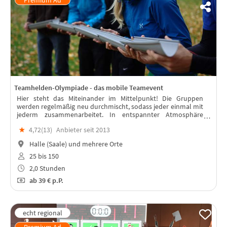
Teamhelden-Olympiade - das mobile Teamevent
Hier steht das Miteinander im Mittelpunkt! Die Gruppen
werden regelmäßig neu durchmischt, sodass jeder einmal mit
jederm zusammenarbeitet. In entspannter Atmosphäre
werden gemeinsam knifflige Rätsel gelöst und spannende
★
4,72(
13
)
Anbieter seit 2013
Teamaufgaben gemeistert.
Halle (Saale) und mehrere Orte
25 bis 150
2,0 Stunden
ab
39 €
p.P.