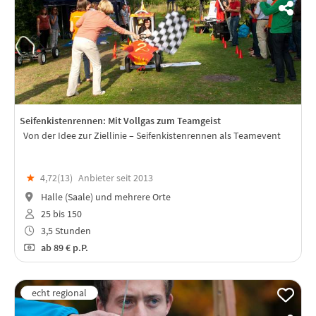
Seifenkistenrennen: Mit Vollgas zum Teamgeist
Von der Idee zur Ziellinie – Seifenkistenrennen als Teamevent
★
4,72(
13
)
Anbieter seit 2013
Halle (Saale) und mehrere Orte
25 bis 150
3,5 Stunden
ab
89 €
p.P.