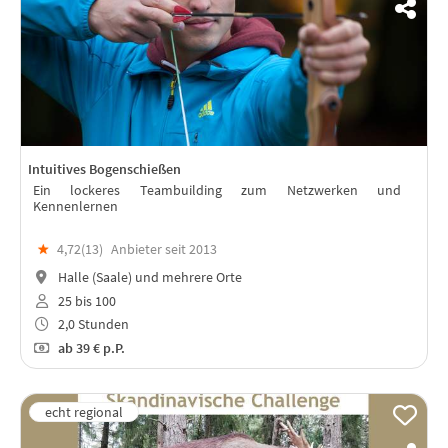
Intuitives Bogenschießen
Ein lockeres Teambuilding zum Netzwerken und
Kennenlernen
★
4,72(
13
)
Anbieter seit 2013
Halle (Saale) und mehrere Orte
25 bis 100
2,0 Stunden
ab
39 €
p.P.