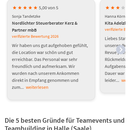
★
★
★
★
★
5,00 von 5
★
★
★
★
Sonja Tandetzke
Hanna Körner
Nordlichter Steuerberater Kerz &
Kita Adelzh
verifizierte B
Partner mbB
verifizierte Bewertung
2026
Liebes Statt
Wir haben uns gut aufgehoben gefühlt,
unseren Bet
die Location war schön und gut
Revue passie
erreichbar. Das Personal war sehr
Rückmeldunge
freundlich und aufmerksam. Wir
Aufgabenstel
wurden nach unserem Ankommen
Dauer war s
direkt in Empfang genommen und
leider...
weit
zum...
weiterlesen
Die 5 besten Gründe für Teamevents und
Teambuilding in Halle (Saale)