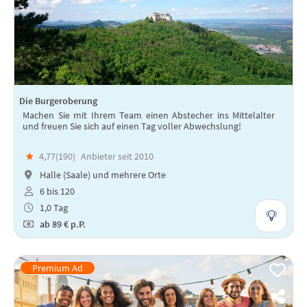
Die Burgeroberung
Machen Sie mit Ihrem Team einen Abstecher ins Mittelalter
und freuen Sie sich auf einen Tag voller Abwechslung!
★
4,77(
190
)
Anbieter seit 2010
Halle (Saale) und mehrere Orte
6 bis 120
1,0 Tag
ab
89 €
p.P.