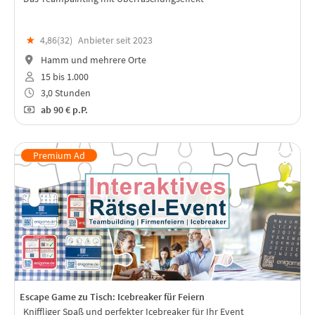
★
4,86(
32
)
Anbieter seit 2023
Hamm und mehrere Orte
15 bis 1.000
3,0 Stunden
ab
90 €
p.P.
Escape Game zu Tisch: Icebreaker für Feiern
Kniffliger Spaß und perfekter Icebreaker für Ihr Event