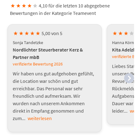
★
★
★
★
★
4,10 für die letzten 10 abgegebene
Bewertungen in der Kategorie Teamevent
★
★
★
★
★
5,00 von 5
★
★
★
★
Sonja Tandetzke
Hanna Körner
Nordlichter Steuerberater Kerz &
Kita Adelzh
verifizierte B
Partner mbB
verifizierte Bewertung
2026
Liebes Statt
Wir haben uns gut aufgehoben gefühlt,
unseren Bet
die Location war schön und gut
Revue passie
erreichbar. Das Personal war sehr
Rückmeldunge
freundlich und aufmerksam. Wir
Aufgabenstel
wurden nach unserem Ankommen
Dauer war s
direkt in Empfang genommen und
leider...
weit
zum...
weiterlesen