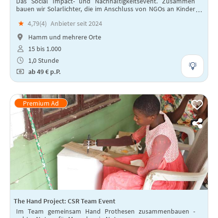
Das Social Impact- und Nachhaltigkeitsevent. Zusammen
bauen wir Solarlichter, die im Anschluss von NGOs an Kinder
in Entwicklungsländern verteilt werden.
★
4,79(
4
)
Anbieter seit 2024
Hamm und mehrere Orte
15 bis 1.000
1,0 Stunde
ab
49 €
p.P.
The Hand Project: CSR Team Event
Im Team gemeinsam Hand Prothesen zusammenbauen -