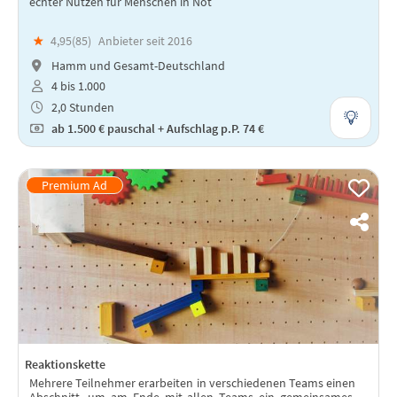
echter Nutzen für Menschen in Not
★
4,95(
85
)
Anbieter seit 2016
Hamm und Gesamt-Deutschland
4 bis 1.000
2,0 Stunden
ab
1.500 €
pauschal + Aufschlag p.P. 74 €
Reaktionskette
Mehrere Teilnehmer erarbeiten in verschiedenen Teams einen
Abschnitt, um am Ende mit allen Teams ein gemeinsames,