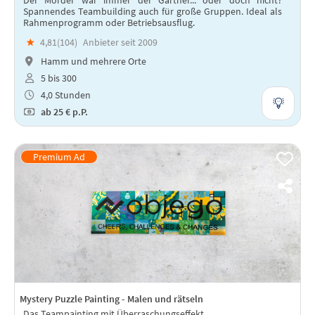
Spannendes Teambuilding auch für große Gruppen. Ideal als
Rahmenprogramm oder Betriebsausflug.
★
4,81(
104
)
Anbieter seit 2009
Hamm und mehrere Orte
5 bis 300
4,0 Stunden
ab
25 €
p.P.
Mystery Puzzle Painting - Malen und rätseln
Das Teampainting mit Überraschungseffekt