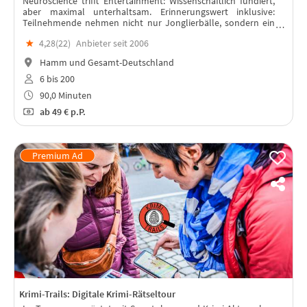
Neuroscience trifft Entertainment: Wissenschaftlich fundiert,
aber maximal unterhaltsam. Erinnerungswert inklusive:
Teilnehmende nehmen nicht nur Jonglierbälle, sondern ein
echtes Erfolgserlebnis mit.
★
4,28(
22
)
Anbieter seit 2006
Hamm und Gesamt-Deutschland
6 bis 200
90,0 Minuten
ab
49 €
p.P.
Krimi-Trails: Digitale Krimi-Rätseltour