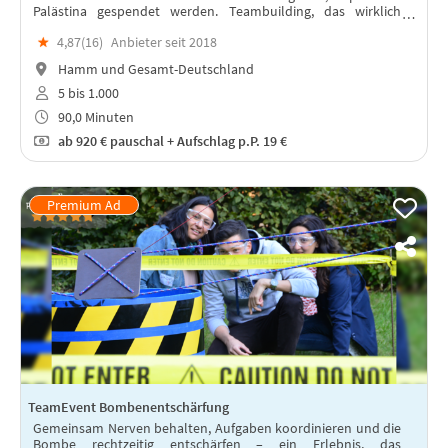
Palästina gespendet werden. Teambuilding, das wirklich
etwas bewegt und das noch lange nach dem Eventtag
★
4,87(
16
)
Anbieter seit 2018
weiterrollt.
Hamm und Gesamt-Deutschland
5 bis 1.000
90,0 Minuten
ab
920 €
pauschal + Aufschlag p.P. 19 €
TeamEvent Bombenentschärfung
Gemeinsam Nerven behalten, Aufgaben koordinieren und die
Bombe rechtzeitig entschärfen – ein Erlebnis, das