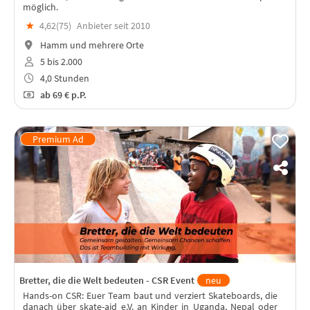
möglich.
★
4,62(
75
)
Anbieter seit 2010
Hamm und mehrere Orte
5 bis 2.000
4,0 Stunden
ab
69 €
p.P.
Bretter, die die Welt bedeuten - CSR Event
neu
Hands-on CSR: Euer Team baut und verziert Skateboards, die
danach über skate-aid e.V. an Kinder in Uganda, Nepal oder