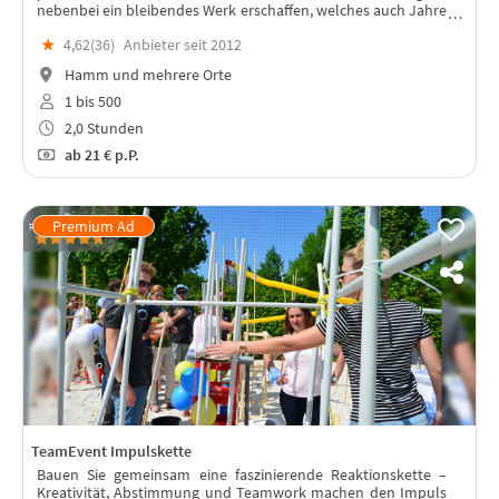
nebenbei ein bleibendes Werk erschaffen, welches auch Jahre
nach dem Event das Team stärkt.
★
4,62(
36
)
Anbieter seit 2012
Hamm und mehrere Orte
1 bis 500
2,0 Stunden
ab
21 €
p.P.
TeamEvent Impulskette
Bauen Sie gemeinsam eine faszinierende Reaktionskette –
Kreativität, Abstimmung und Teamwork machen den Impuls