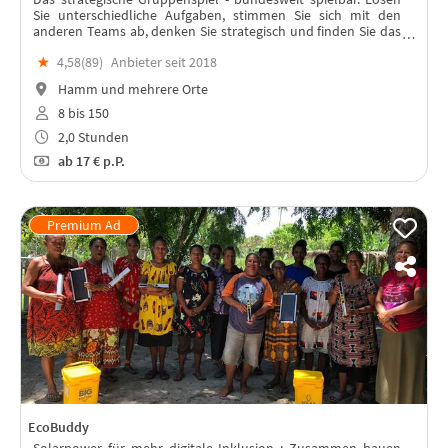
Sie unterschiedliche Aufgaben, stimmen Sie sich mit den
anderen Teams ab, denken Sie strategisch und finden Sie das
"Team Fritz“. In jeder Stadt spielbar – mit Live-Moderation!
★
4,58(
89
)
Anbieter seit 2018
Hamm und mehrere Orte
8 bis 150
2,0 Stunden
ab
17 €
p.P.
EcoBuddy
Solarpower für mehr digitale Inklusion : Zusammen bauen