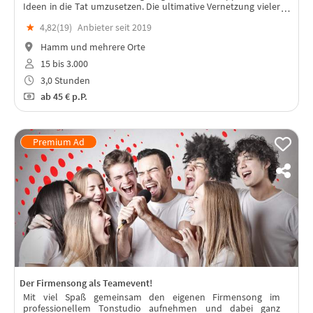
Ideen in die Tat umzusetzen. Die ultimative Vernetzung vieler
Teile in einem spannenden Event oder Rahmenprogramm für
★
4,82(
19
)
Anbieter seit 2019
Dein Team.
Hamm und mehrere Orte
15 bis 3.000
3,0 Stunden
ab
45 €
p.P.
Der Firmensong als Teamevent!
Mit viel Spaß gemeinsam den eigenen Firmensong im
professionellem Tonstudio aufnehmen und dabei ganz