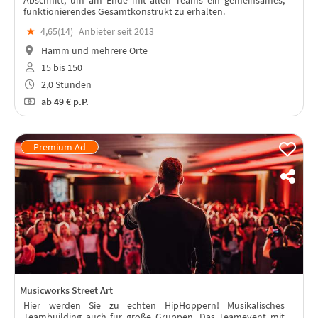
funktionierendes Gesamtkonstrukt zu erhalten.
★
4,65(
14
)
Anbieter seit 2013
Hamm und mehrere Orte
15 bis 150
2,0 Stunden
ab
49 €
p.P.
Musicworks Street Art
Hier werden Sie zu echten HipHoppern! Musikalisches
Teambuilding auch für große Gruppen. Das Teamevent mit