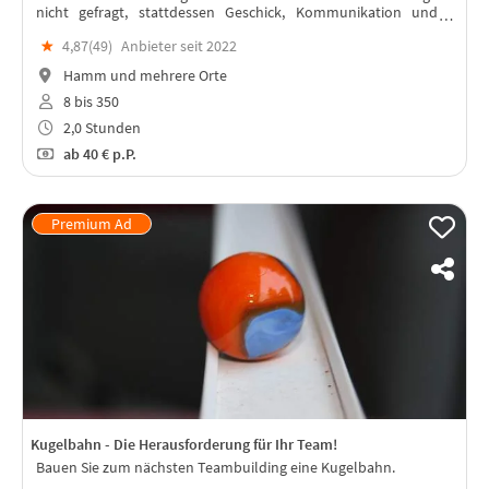
nicht gefragt, stattdessen Geschick, Kommunikation und
Teamgeist. Eine breite Palette an Herausforderungen steht
★
4,87(
49
)
Anbieter seit 2022
zur Auswahl!
Hamm und mehrere Orte
8 bis 350
2,0 Stunden
ab
40 €
p.P.
Kugelbahn - Die Herausforderung für Ihr Team!
Bauen Sie zum nächsten Teambuilding eine Kugelbahn.