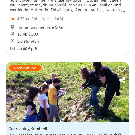
wir Solarsysteme, die im Anschluss von NGOs an Familien und
werdende Mütter in Entwicklungsländern verteilt werden.
Lest weiter unten, warum!
★
4,79(
4
)
Anbieter seit 2024
Hamm und mehrere Orte
15 bis 1.000
2,0 Stunden
ab
80 €
p.P.
Geocaching Kriminell
Der Mörder war immer der Gärtner... oder doch nicht?