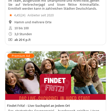
Im Team, ausgerüstet mit Smartphone und Krimi-Akte, gehen
Sie auf Verbrecherjagd und lösen fiktive Kriminalfälle.
Ermittelt werden kann in zahlreichen Städten Deutschlands.
★
4,45(
24
)
Anbieter seit 2020
Hamm und mehrere Orte
10 bis 100
3,0 Stunden
ab
20 €
p.P.
Findet Fritz! - Live-Suchspiel an jedem Ort
Das strategische Gruppenspiel - bundesweit spielbar. Lösen