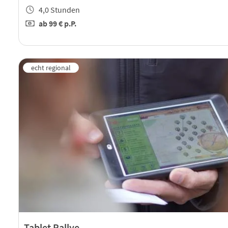
4,0 Stunden
ab
99 €
p.P.
Tablet Rallye