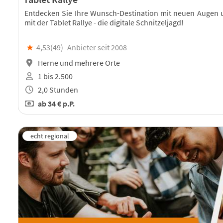
Entdecken Sie Ihre Wunsch-Destination mit neuen Augen 
mit der Tablet Rallye - die digitale Schnitzeljagd!
★
4,53(
49
)
Anbieter seit 2008
Herne und mehrere Orte
1 bis 2.500
2,0 Stunden
ab
34 €
p.P.