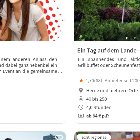
Ein Tag auf dem Lande -
inem anderen Anlass den
Ein spannendes und aktio
d dabei ganz nebenbei ein
Grillbuffet oder Scheunenfest
m Event an die gemeinsame
★
4,70(
68
)
Anbieter seit 20
Herne und mehrere Orte
40 bis 250
4,0 Stunden
ab
64 €
p.P.