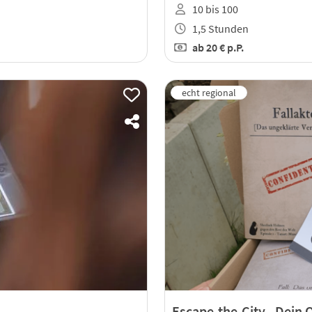
10 bis 100
1,5 Stunden
ab
20 €
p.P.
Escape-the-City - Dein