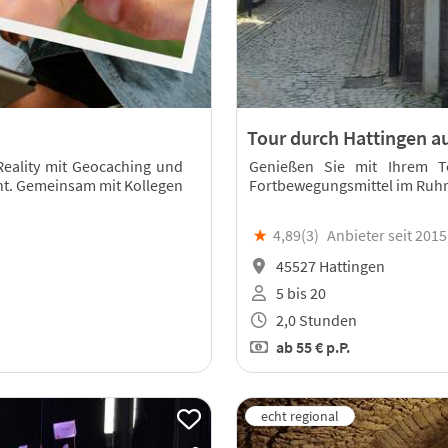
Tour durch Hattingen 
ality mit Geocaching und
Genießen Sie mit Ihrem T
nt. Gemeinsam mit Kollegen
Fortbewegungsmittel im Ruhr
★
4,89(
3
)
Anbieter seit 2015
45527 Hattingen
5 bis 20
2,0 Stunden
ab
55 €
p.P.