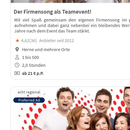
Der Firmensong als Teamevent!
Mit viel Spaß gemeinsam den eigenen Firmensong im p
aufnehmen und dabei ganz nebenbei ein bleibendes Werk
Jahre nach dem Event das Team stärkt.
★
4,62(
36
)
Anbieter seit 2012
Herne und mehrere Orte
1 bis 500
2,0 Stunden
ab
21 €
p.P.