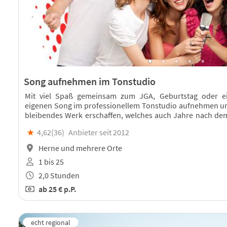
Song aufnehmen im Tonstudio
Mit viel Spaß gemeinsam zum JGA, Geburtstag oder e
eigenen Song im professionellem Tonstudio aufnehmen un
bleibendes Werk erschaffen, welches auch Jahre nach de
Zeit erinnert.
★
4,62(
36
)
Anbieter seit 2012
Herne und mehrere Orte
1 bis 25
2,0 Stunden
ab
25 €
p.P.