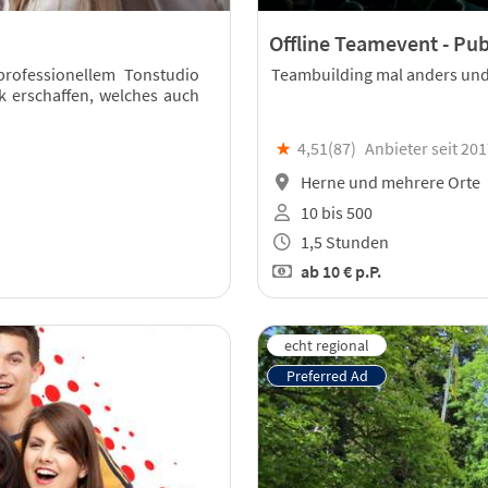
Offline Teamevent - Pub
rofessionellem Tonstudio
Teambuilding mal anders und 
 erschaffen, welches auch
★
4,51(
87
)
Anbieter seit 20
Herne und mehrere Orte
10 bis 500
1,5 Stunden
ab
10 €
p.P.