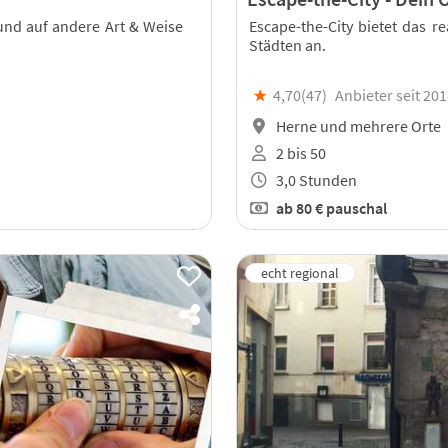
und auf andere Art & Weise
Escape-the-City bietet das r
Städten an.
★
4,70(
47
)
Anbieter seit 20
Herne und mehrere Orte
2 bis 50
3,0 Stunden
ab
80 €
pauschal