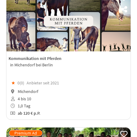
Kommunikation mit Pferden
in Michendorf bei Berlin
★
0(
0
)
Anbieter seit 2021
Michendorf
4 bis 10
1,0 Tag
ab
120 €
p.P.