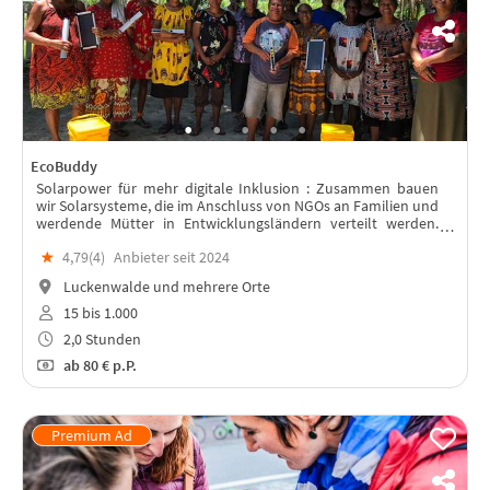
EcoBuddy
Solarpower für mehr digitale Inklusion : Zusammen bauen
wir Solarsysteme, die im Anschluss von NGOs an Familien und
werdende Mütter in Entwicklungsländern verteilt werden.
Lest weiter unten, warum!
★
4,79(
4
)
Anbieter seit 2024
Luckenwalde und mehrere Orte
15 bis 1.000
2,0 Stunden
ab
80 €
p.P.