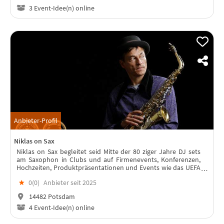
3 Event-Idee(n) online
Anbieter-Profil
Niklas on Sax
Niklas on Sax begleitet seid Mitte der 80 ziger Jahre DJ sets
am Saxophon in Clubs und auf Firmenevents, Konferenzen,
Hochzeiten, Produktpräsentationen und Events wie das UEFA
Cup Finale, Formula E racing etc.
★
0(
0
)
Anbieter seit 2025
14482 Potsdam
4 Event-Idee(n) online