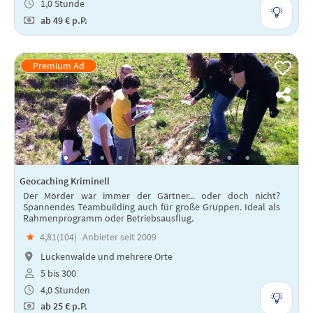
1,0 Stunde
ab
49 €
p.P.
Geocaching Kriminell
Der Mörder war immer der Gärtner... oder doch nicht?
Spannendes Teambuilding auch für große Gruppen. Ideal als
Rahmenprogramm oder Betriebsausflug.
★
4,81(
104
)
Anbieter seit 2009
Luckenwalde und mehrere Orte
5 bis 300
4,0 Stunden
ab
25 €
p.P.