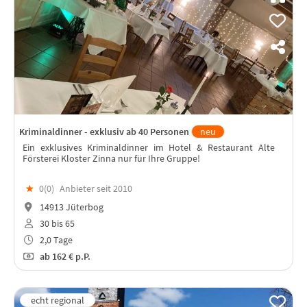
Kriminaldinner - exklusiv ab 40 Personen
neu
Ein exklusives Kriminaldinner im Hotel & Restaurant Alte
Försterei Kloster Zinna nur für Ihre Gruppe!
★
0(
0
)
Anbieter seit 2010
14913 Jüterbog
30 bis 65
2,0 Tage
ab
162 €
p.P.