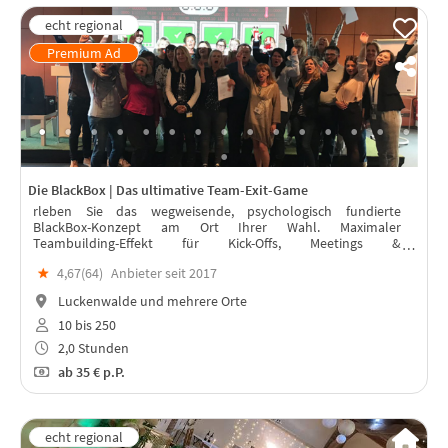
Die BlackBox | Das ultimative Team-Exit-Game
rleben Sie das wegweisende, psychologisch fundierte
BlackBox-Konzept am Ort Ihrer Wahl. Maximaler
Teambuilding-Effekt für Kick-Offs, Meetings &
Weihnachtsfeiern – live betreut von professionellen Trainern
★
4,67(
64
)
Anbieter seit 2017
vor Ort. für 10 bis 250 Personen.
Luckenwalde und mehrere Orte
10 bis 250
2,0 Stunden
ab
35 €
p.P.