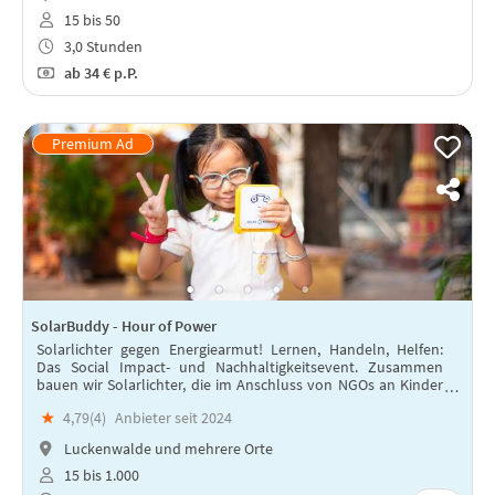
15 bis 50
3,0 Stunden
ab
34 €
p.P.
SolarBuddy - Hour of Power
Solarlichter gegen Energiearmut! Lernen, Handeln, Helfen:
Das Social Impact- und Nachhaltigkeitsevent. Zusammen
bauen wir Solarlichter, die im Anschluss von NGOs an Kinder
in Entwicklungsländern verteilt werden.
★
4,79(
4
)
Anbieter seit 2024
Luckenwalde und mehrere Orte
15 bis 1.000