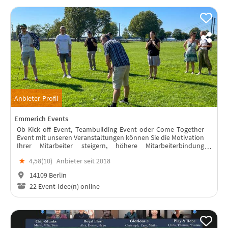
Anbieter-Profil
Emmerich Events
Ob Kick off Event, Teambuilding Event oder Come Together
Event mit unseren Veranstaltungen können Sie die Motivation
Ihrer Mitarbeiter steigern, höhere Mitarbeiterbindung
erreichen, die Teamarbeit fördern und den Teamgeist
★
4,58(
10
)
Anbieter seit 2018
erhöhen. Wir finden gemeins
14109 Berlin
22 Event-Idee(n) online