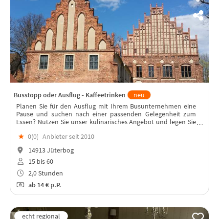
Busstopp oder Ausflug - Kaffeetrinken
neu
Planen Sie für den Ausflug mit Ihrem Busunternehmen eine
Pause und suchen nach einer passenden Gelegenheit zum
Essen? Nutzen Sie unser kulinarisches Angebot und legen Sie
einen Zwischenstopp im Hotel & Restaurant Alte Försterei
★
0(
0
)
Anbieter seit 2010
Kloster Zinna ein!
14913 Jüterbog
15 bis 60
2,0 Stunden
ab
14 €
p.P.