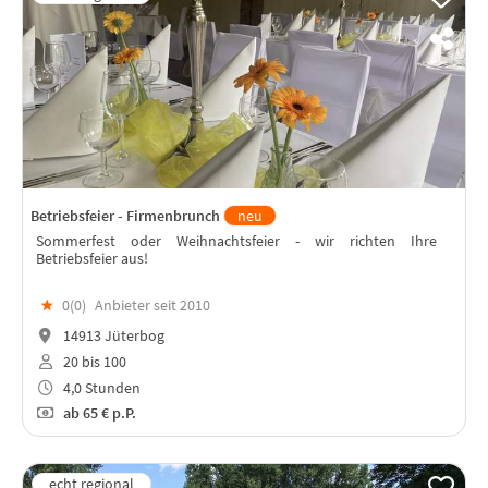
Betriebsfeier - Firmenbrunch
neu
Sommerfest oder Weihnachtsfeier - wir richten Ihre
Betriebsfeier aus!
★
0(
0
)
Anbieter seit 2010
14913 Jüterbog
20 bis 100
4,0 Stunden
ab
65 €
p.P.