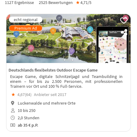
1127 Ergebnisse
2525
Bewertungen
★
4,71/
5
Deutschlands flexibelstes Outdoor Escape Game
Escape Game, digitale Schnitzeljagd und Teambuilding in
einem – für bis zu 2.500 Personen, mit professionellen
Trainern vor Ort und 100 % Full-Service.
★
4,67(
64
)
Anbieter seit 2017
Luckenwalde und mehrere Orte
10 bis 250
2,0 Stunden
ab
35 €
p.P.