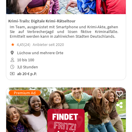
Krimi-Trails: Digitale Krimi-Rätseltour
Im Team, ausgerüstet mit Smartphone und Krimi-Akte, gehen
Sie auf Verbrecherjagd und lösen fiktive Kriminalfälle.
Ermittelt werden kann in zahlreichen Städten Deutschlands.
★
4,45(
24
)
Anbieter seit 2020
Lüchow und mehrere Orte
10 bis 100
3,0 Stunden
ab
20 €
p.P.