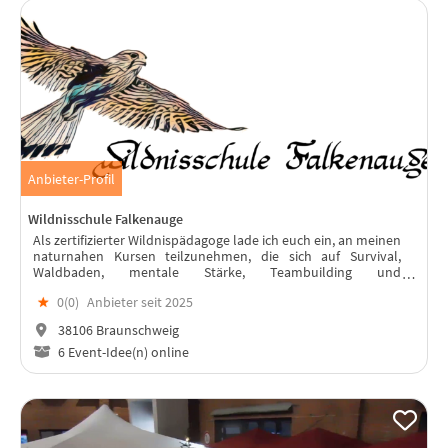
Anbieter-Profil
Wildnisschule Falkenauge
Als zertifizierter Wildnispädagoge lade ich euch ein, an meinen
naturnahen Kursen teilzunehmen, die sich auf Survival,
Waldbaden, mentale Stärke, Teambuilding und
Führungskräfteentwicklung konzentrieren. Entdecken Sie die
★
0(
0
)
Anbieter seit 2025
Natur und stärkt euer Team!
38106 Braunschweig
6 Event-Idee(n) online