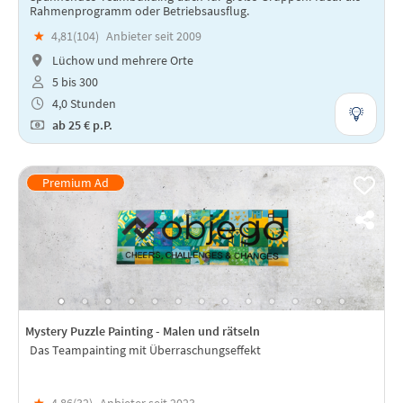
Rahmenprogramm oder Betriebsausflug.
★
4,81(
104
)
Anbieter seit 2009
Lüchow und mehrere Orte
5 bis 300
4,0 Stunden
ab
25 €
p.P.
Mystery Puzzle Painting - Malen und rätseln
Das Teampainting mit Überraschungseffekt