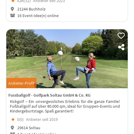
★
4,86(
32
)
Anbieter seit 2023
21244 Buchholz
16 Event-Idee(n) online
Anbieter-Profil
Fussballgolf - Golfpark Soltau GmbH & Co. KG
Kickgolf – Ein unvergessliches Erlebnis für die ganze Familie!
Fußballgolf auf über 80.000 qm, ideal für Gruppen-Events und
Kindergeburtstage. Spaß garantiert!
★
0(
0
)
Anbieter seit 2019
29614 Soltau