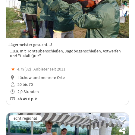
Jägermeister gesucht...!
...u.a. mit Tontaubenschießen, Jagdbogenschießen, Axtwerfen
und "Halali-Quiz"
★
4,79(
32
)
Anbieter seit 2011
Lüchow und mehrere Orte
20 bis 70
2,0 Stunden
ab
49 €
p.P.