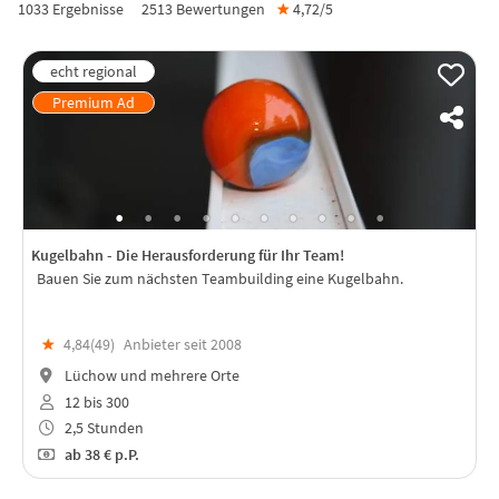
1033 Ergebnisse
2513
Bewertungen
★
4,72/
5
Kugelbahn - Die Herausforderung für Ihr Team!
Bauen Sie zum nächsten Teambuilding eine Kugelbahn.
★
4,84(
49
)
Anbieter seit 2008
Lüchow und mehrere Orte
12 bis 300
2,5 Stunden
ab
38 €
p.P.