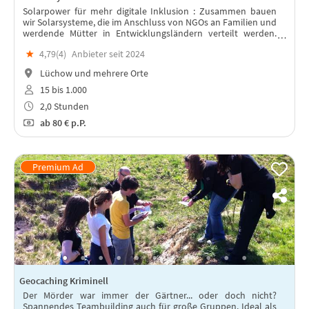
Solarpower für mehr digitale Inklusion : Zusammen bauen
wir Solarsysteme, die im Anschluss von NGOs an Familien und
werdende Mütter in Entwicklungsländern verteilt werden.
Lest weiter unten, warum!
★
4,79(
4
)
Anbieter seit 2024
Lüchow und mehrere Orte
15 bis 1.000
2,0 Stunden
ab
80 €
p.P.
Geocaching Kriminell
Der Mörder war immer der Gärtner... oder doch nicht?
Spannendes Teambuilding auch für große Gruppen. Ideal als