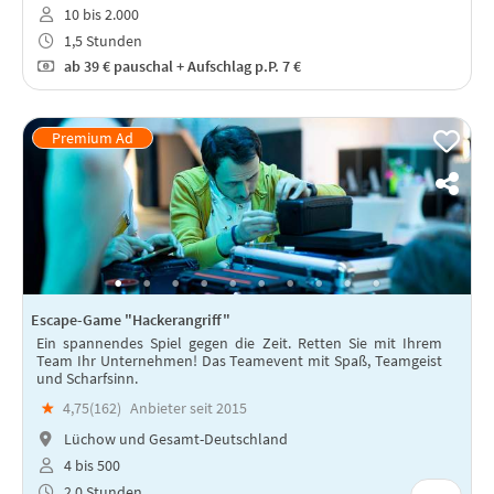
10 bis 2.000
1,5 Stunden
ab
39 €
pauschal + Aufschlag p.P. 7 €
Escape-Game "Hackerangriff"
Ein spannendes Spiel gegen die Zeit. Retten Sie mit Ihrem
Team Ihr Unternehmen! Das Teamevent mit Spaß, Teamgeist
und Scharfsinn.
★
4,75(
162
)
Anbieter seit 2015
Lüchow und Gesamt-Deutschland
4 bis 500
2,0 Stunden