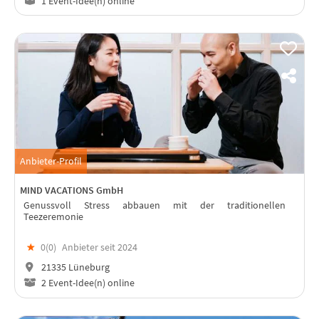
1 Event-Idee(n) online
Anbieter-Profil
MIND VACATIONS GmbH
Genussvoll Stress abbauen mit der traditionellen
Teezeremonie
★
0(
0
)
Anbieter seit 2024
21335 Lüneburg
2 Event-Idee(n) online