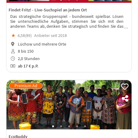
Findet Fritz! - Live-Suchspiel an jedem Ort
Das strategische Gruppenspiel - bundesweit spielbar. Lösen
Sie unterschiedliche Aufgaben, stimmen Sie sich mit den
anderen Teams ab, denken Sie strategisch und finden Sie das
"Team Fritz“. In jeder Stadt spielbar – mit Live-Moderation!
★
4,58(
89
)
Anbieter seit 2018
Lüchow und mehrere Orte
8 bis 150
2,0 Stunden
ab
17 €
p.P.
EcoBuddy