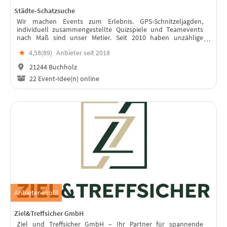
Städte-Schatzsuche
Wir machen Events zum Erlebnis. GPS-Schnitzeljagden,
individuell zusammengestellte Quizspiele und Teamevents
nach Maß sind unser Metier. Seit 2010 haben unzählige
Menschen an unseren Spielen teilgenommen - und jedes Jahr
★
4,58(
89
)
Anbieter seit 2018
werden es mehr.
21244 Buchholz
22 Event-Idee(n) online
Anbieter-Profil
Ziel&Treffsicher GmbH
Ziel und Treffsicher GmbH – Ihr Partner für spannende