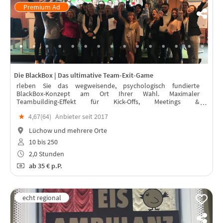
Die BlackBox | Das ultimative Team-Exit-Game
rleben Sie das wegweisende, psychologisch fundierte
BlackBox-Konzept am Ort Ihrer Wahl. Maximaler
Teambuilding-Effekt für Kick-Offs, Meetings &
Weihnachtsfeiern – live betreut von professionellen Trainern
★
4,67(
64
)
Anbieter seit 2017
vor Ort. für 10 bis 250 Personen.
Lüchow und mehrere Orte
10 bis 250
2,0 Stunden
ab
35 €
p.P.