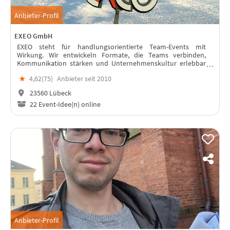
Anbieter-Profil
EXEO GmbH
EXEO steht für handlungsorientierte Team-Events mit
Wirkung. Wir entwickeln Formate, die Teams verbinden,
Kommunikation stärken und Unternehmenskultur erlebbar
machen – professionell geplant und individuell auf Ihre Ziele
★
4,62(
75
)
Anbieter seit 2010
abgestimmt.
23560 Lübeck
22 Event-Idee(n) online
Anbieter-Profil