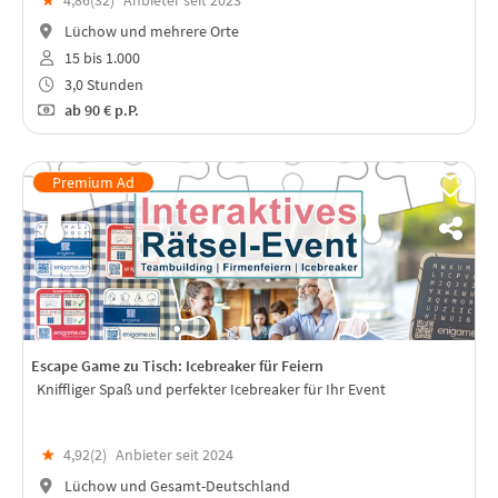
★
4,86(
32
)
Anbieter seit 2023
Lüchow und mehrere Orte
15 bis 1.000
3,0 Stunden
ab
90 €
p.P.
Escape Game zu Tisch: Icebreaker für Feiern
Kniffliger Spaß und perfekter Icebreaker für Ihr Event
★
4,92(
2
)
Anbieter seit 2024
Lüchow und Gesamt-Deutschland