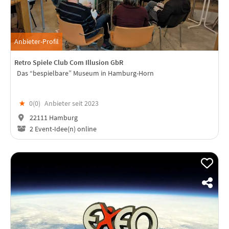
Anbieter-Profil
Retro Spiele Club Com Illusion GbR
Das “bespielbare” Museum in Hamburg-Horn
★
0(
0
)
Anbieter seit 2023
22111 Hamburg
2 Event-Idee(n) online