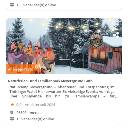
13 Event-Idee(n) online
Anbieter-Profil
Naturferien- und Familienpark Meyersgrund Gmb
Naturcamp Meyersgrund – Abenteuer und Entspannung im
Thüringer Wald! Hier erwarten Sie vielseitige Events: von Yoga
über Grillabende bis hin zu Familiencamps – für
unvergessliche Erlebnisse das ganze Jahr über!
★
0(
0
)
Anbieter seit 2024
98693 Ilmenau
1 Event-Idee(n) online