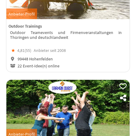
Anbieter-Profil
Outdoor Trainings
Outdoor Teamevents und Firmenveranstaltungen in
Thüringen und deutschlandweit
★
4,81(
55
)
Anbieter seit 2008
99448 Hohenfelden
22 Event-Idee(n) online
Anbieter-Profil