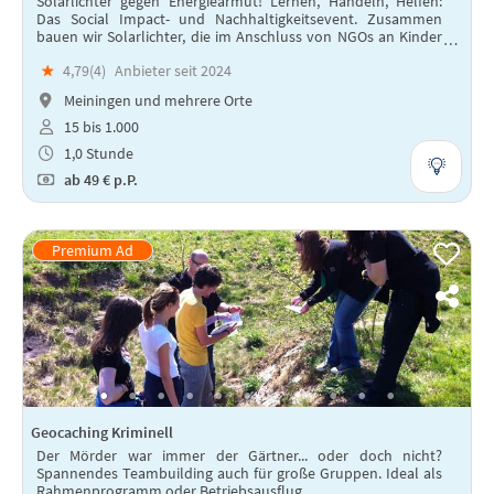
Solarlichter gegen Energiearmut! Lernen, Handeln, Helfen:
Das Social Impact- und Nachhaltigkeitsevent. Zusammen
bauen wir Solarlichter, die im Anschluss von NGOs an Kinder
in Entwicklungsländern verteilt werden.
★
4,79(
4
)
Anbieter seit 2024
Meiningen und mehrere Orte
15 bis 1.000
1,0 Stunde
ab
49 €
p.P.
Geocaching Kriminell
Der Mörder war immer der Gärtner... oder doch nicht?
Spannendes Teambuilding auch für große Gruppen. Ideal als
Rahmenprogramm oder Betriebsausflug.