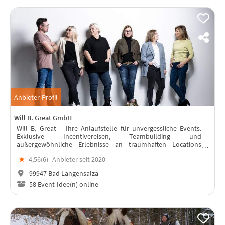
Anbieter-Profil
Will B. Great GmbH
Will B. Great – Ihre Anlaufstelle für unvergessliche Events.
Exklusive Incentivereisen, Teambuilding und
außergewöhnliche Erlebnisse an traumhaften Locations
weltweit!
★
4,56(
6
)
Anbieter seit 2020
99947 Bad Langensalza
58 Event-Idee(n) online