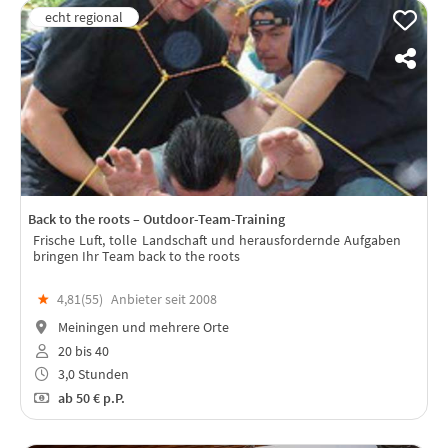
Back to the roots – Outdoor-Team-Training
Frische Luft, tolle Landschaft und herausfordernde Aufgaben
bringen Ihr Team back to the roots
★
4,81(
55
)
Anbieter seit 2008
Meiningen und mehrere Orte
20 bis 40
3,0 Stunden
ab
50 €
p.P.