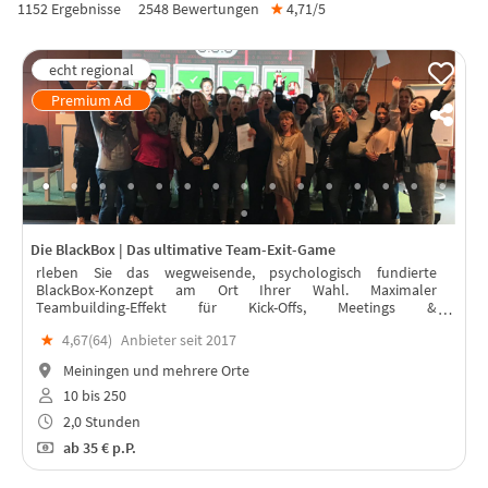
1152 Ergebnisse
2548
Bewertungen
★
4,71/
5
Die BlackBox | Das ultimative Team-Exit-Game
rleben Sie das wegweisende, psychologisch fundierte
BlackBox-Konzept am Ort Ihrer Wahl. Maximaler
Teambuilding-Effekt für Kick-Offs, Meetings &
Weihnachtsfeiern – live betreut von professionellen Trainern
★
4,67(
64
)
Anbieter seit 2017
vor Ort. für 10 bis 250 Personen.
Meiningen und mehrere Orte
10 bis 250
2,0 Stunden
ab
35 €
p.P.