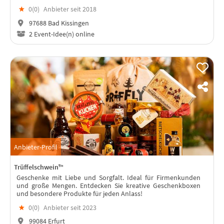
unvergessliche Incentives.
★
0(
0
)
Anbieter seit 2018
97688 Bad Kissingen
2 Event-Idee(n) online
Anbieter-Profil
Trüffelschwein™
Geschenke mit Liebe und Sorgfalt. Ideal für Firmenkunden
und große Mengen. Entdecken Sie kreative Geschenkboxen
und besondere Produkte für jeden Anlass!
★
0(
0
)
Anbieter seit 2023
99084 Erfurt