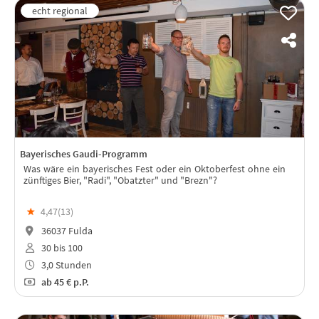
Bayerisches Gaudi-Programm
Was wäre ein bayerisches Fest oder ein Oktoberfest ohne ein
zünftiges Bier, "Radi", "Obatzter" und "Brezn"?
★
4,47(
13
)
36037 Fulda
30 bis 100
3,0 Stunden
ab
45 €
p.P.