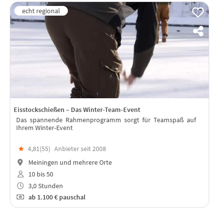
Eisstockschießen – Das Winter-Team-Event
Das spannende Rahmenprogramm sorgt für Teamspaß auf
Ihrem Winter-Event
★
4,81(
55
)
Anbieter seit 2008
Meiningen und mehrere Orte
10 bis 50
3,0 Stunden
ab
1.100 €
pauschal