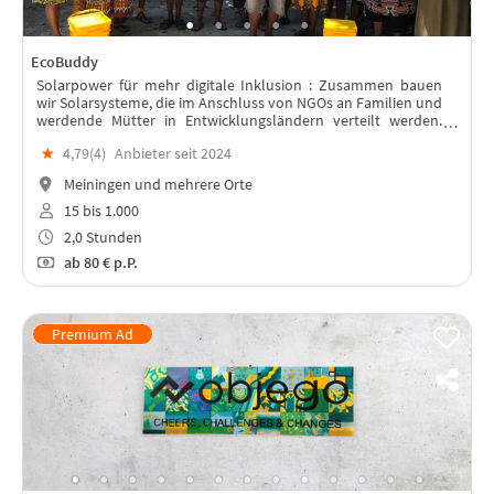
EcoBuddy
Solarpower für mehr digitale Inklusion : Zusammen bauen
wir Solarsysteme, die im Anschluss von NGOs an Familien und
werdende Mütter in Entwicklungsländern verteilt werden.
Lest weiter unten, warum!
★
4,79(
4
)
Anbieter seit 2024
Meiningen und mehrere Orte
15 bis 1.000
2,0 Stunden
ab
80 €
p.P.