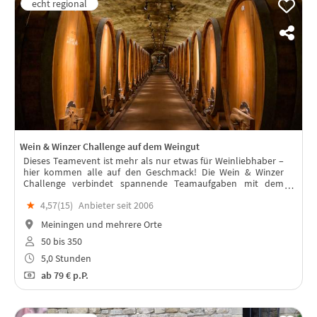
Wein & Winzer Challenge auf dem Weingut
Dieses Teamevent ist mehr als nur etwas für Weinliebhaber –
hier kommen alle auf den Geschmack! Die Wein & Winzer
Challenge verbindet spannende Teamaufgaben mit dem
Charme der Weinkultur. Ein Tag voller Erlebnisse rund um das
★
4,57(
15
)
Anbieter seit 2006
Thema Wein.
Meiningen und mehrere Orte
50 bis 350
5,0 Stunden
ab
79 €
p.P.