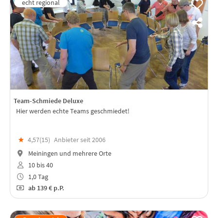
Team-Schmiede Deluxe
Hier werden echte Teams geschmiedet!
★
4,57(
15
)
Anbieter seit 2006
Meiningen und mehrere Orte
10 bis 40
1,0 Tag
ab
139 €
p.P.