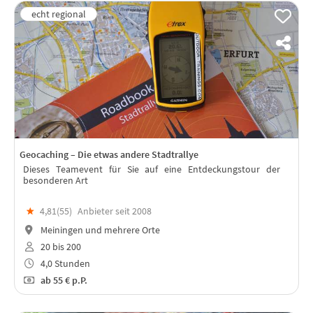
Geocaching – Die etwas andere Stadtrallye
Dieses Teamevent für Sie auf eine Entdeckungstour der
besonderen Art
★
4,81(
55
)
Anbieter seit 2008
Meiningen und mehrere Orte
20 bis 200
4,0 Stunden
ab
55 €
p.P.