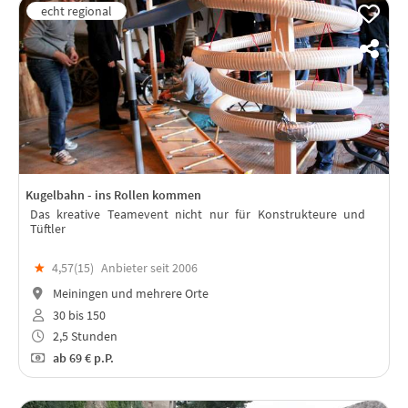
Kugelbahn - ins Rollen kommen
Das kreative Teamevent nicht nur für Konstrukteure und
Tüftler
★
4,57(
15
)
Anbieter seit 2006
Meiningen und mehrere Orte
30 bis 150
2,5 Stunden
ab
69 €
p.P.