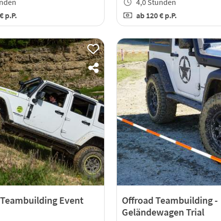
unden
4,0 Stunden
 €
p.P.
ab
120 €
p.P.
 Teambuilding Event
Offroad Teambuilding -
Geländewagen Trial