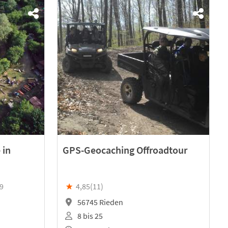
 in
GPS-Geocaching Offroadtour
09
★
4,85(
11
)
56745 Rieden
8 bis 25