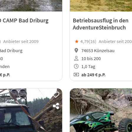
 CAMP Bad Driburg
Betriebsausflug in den
AdventureSteinbruch
)
Anbieter seit 2009
★
4,79(
16
)
Anbieter seit 20
Bad Driburg
74653 Künzelsau
80
10 bis 200
unden
1,0 Tag
 €
p.P.
ab
249 €
p.P.