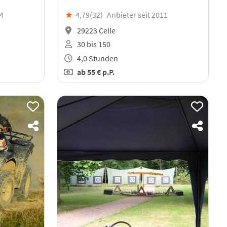
04
★
4,79(
32
)
Anbieter seit 2011
29223 Celle
30 bis 150
4,0 Stunden
ab
55 €
p.P.