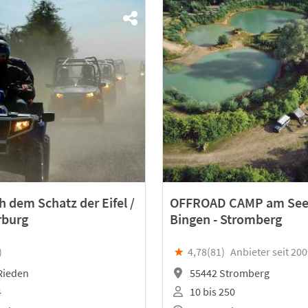
 dem Schatz der Eifel /
OFFROAD CAMP am See
rburg
Bingen - Stromberg
)
★
4,78(
81
)
Anbieter seit 20
Rieden
55442 Stromberg
4
10 bis 250