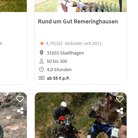
Rund um Gut Remeringhausen
04
★
4,79(
32
)
Anbieter seit 2011
31655 Stadthagen
50 bis 300
4,0 Stunden
ab
55 €
p.P.