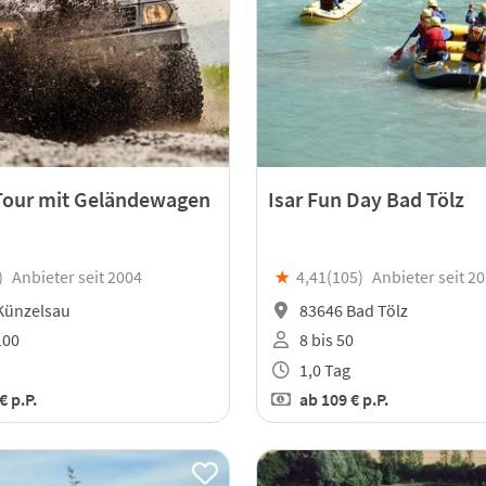
Tour mit Geländewagen
Isar Fun Day Bad Tölz
)
Anbieter seit 2004
★
4,41(
105
)
Anbieter seit 2
Künzelsau
83646 Bad Tölz
100
8 bis 50
1,0 Tag
 €
p.P.
ab
109 €
p.P.