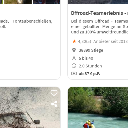
Offroad-Teamerlebnis -
ads, Tontaubenschießen,
Bei diesem Offroad - Teamer
olf.
einer geballten Menge an Sp
und zu 100% umweltfreundli
★
4,80(
5
)
Anbieter seit 2018
38899 Stiege
5 bis 40
2,0 Stunden
ab
37 €
p.P.