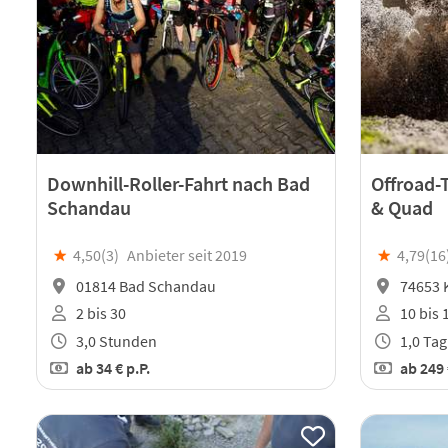
Downhill-Roller-Fahrt nach Bad
Offroad-
Schandau
& Quad
★
4,50(
3
)
Anbieter seit 2019
★
4,79(
16
01814 Bad Schandau
74653 
2 bis 30
10 bis 
3,0 Stunden
1,0 Tag
ab
34 €
p.P.
ab
249