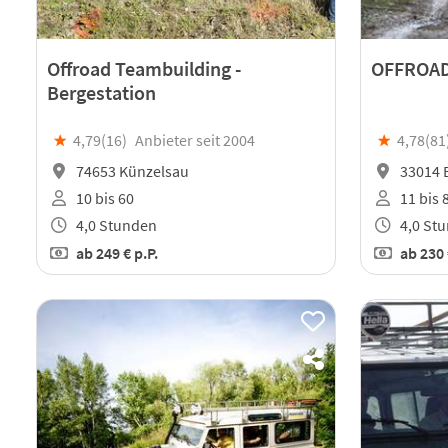
Offroad Teambuilding -
OFFROAD
Bergestation
★
4,79(
16
)
Anbieter seit 2004
★
4,78(
81
74653 Künzelsau
33014 
10 bis 60
11 bis 
4,0 Stunden
4,0 St
ab
249 €
p.P.
ab
230