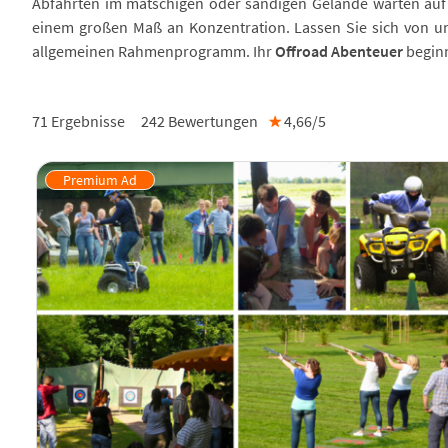
Abfahrten im matschigen oder sandigen Gelände warten auf 
einem großen Maß an Konzentration. Lassen Sie sich von u
allgemeinen Rahmenprogramm. Ihr
Offroad Abenteuer
beginn
71 Ergebnisse
242
Bewertungen
★
4,66/
5