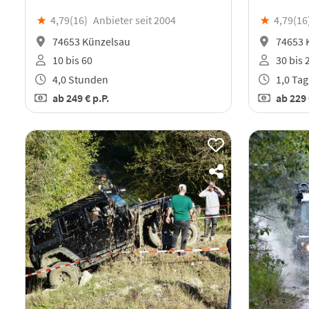
★
4,79(
16
)
Anbieter seit 2004
★
4,79(
16
74653 Künzelsau
74653 
10 bis 60
30 bis 
4,0 Stunden
1,0 Tag
ab
249 €
p.P.
ab
229