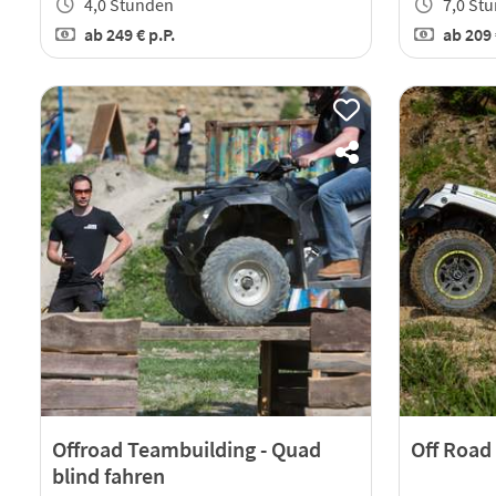
4,0 Stunden
7,0 St
ab
249 €
p.P.
ab
209
Offroad Teambuilding - Quad
Off Road
blind fahren