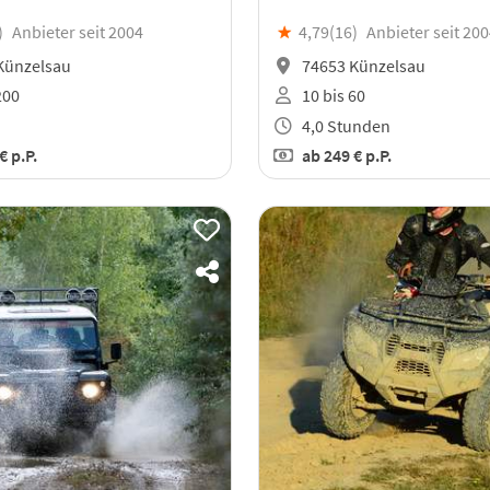
)
Anbieter seit 2004
★
4,79(
16
)
Anbieter seit 20
Künzelsau
74653 Künzelsau
200
10 bis 60
4,0 Stunden
 €
p.P.
ab
249 €
p.P.