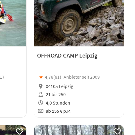
OFFROAD CAMP Leipzig
017
★
4,78(
81
)
Anbieter seit 2009
04105 Leipzig
21 bis 250
4,0 Stunden
ab
155 €
p.P.