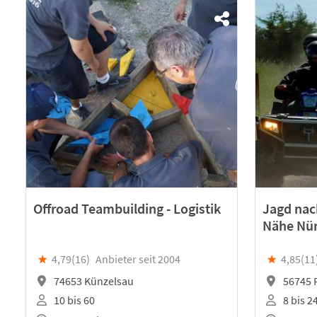
Offroad Teambuilding - Logistik
Jagd nach
Nähe Nü
★
4,79(
16
)
Anbieter seit 2004
★
4,85(
11
74653 Künzelsau
56745 
10 bis 60
8 bis 2