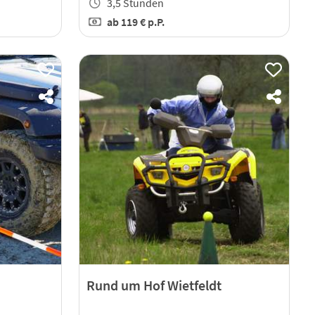
3,5 Stunden
ab
119 €
p.P.
Rund um Hof Wietfeldt