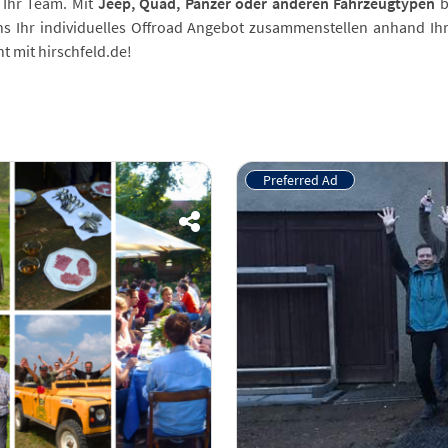
Ihr Team. Mit
Jeep, Quad, Panzer oder anderen Fahrzeugtypen
b
ns Ihr individuelles Offroad Angebot zusammenstellen anhand 
t mit hirschfeld.de!