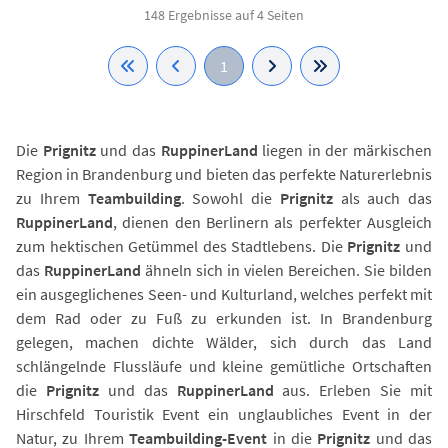
148 Ergebnisse auf 4 Seiten
1
Die
Prignitz
und das
Ruppiner
Land
liegen in der märkischen
Region in Brandenburg und bieten das perfekte Naturerlebnis
zu Ihrem
Teambuilding
. Sowohl die
Prignitz
als auch das
Ruppiner
Land
, dienen den Berlinern als perfekter Ausgleich
zum hektischen Getümmel des Stadtlebens. Die
Prignitz
und
das
Ruppiner
Land
ähneln sich in vielen Bereichen. Sie bilden
ein ausgeglichenes Seen- und Kulturland, welches perfekt mit
dem Rad oder zu Fuß zu erkunden ist. In Brandenburg
gelegen, machen dichte Wälder, sich durch das Land
schlängelnde Flussläufe und kleine gemütliche Ortschaften
die
Prignitz
und das
Ruppiner
Land
aus. Erleben Sie mit
Hirschfeld Touristik Event ein unglaubliches Event in der
Natur, zu Ihrem
Teambuilding-Event
in die
Prignitz
und das