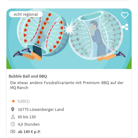
Bubble Ball und BBQ
Die etwas andere Fussballvariante mit Premium BBQ auf der
MQ Ranch
★
5,00(
1
)
16775 Löwenberger Land
60 bis 130
4,0 Stunden
ab
140 €
p.P.