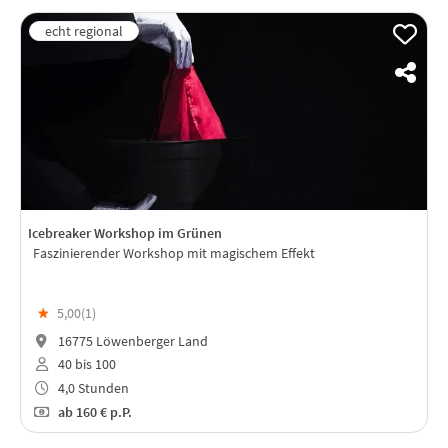
Icebreaker Workshop im Grünen
Faszinierender Workshop mit magischem Effekt
★
5,00(
1
)
16775 Löwenberger Land
40 bis 100
4,0 Stunden
ab
160 €
p.P.