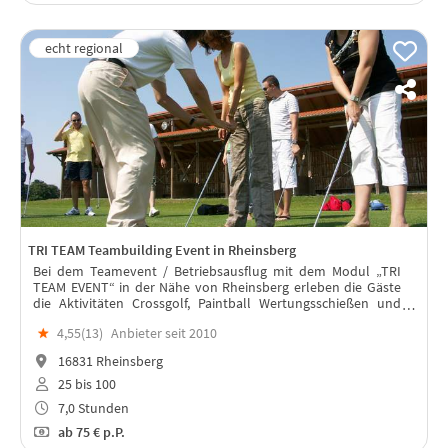
TRI TEAM Teambuilding Event in Rheinsberg
Bei dem Teamevent / Betriebsausflug mit dem Modul „TRI
TEAM EVENT“ in der Nähe von Rheinsberg erleben die Gäste
die Aktivitäten Crossgolf, Paintball Wertungsschießen und
eine Bootsbau-Übung mit anschließender Regatta.
★
4,55(
13
)
Anbieter seit 2010
16831 Rheinsberg
25 bis 100
7,0 Stunden
ab
75 €
p.P.