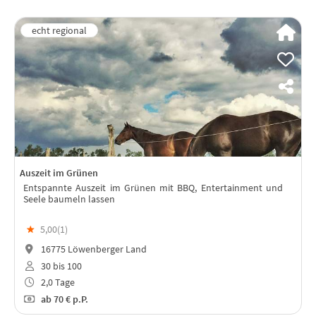
Auszeit im Grünen
Entspannte Auszeit im Grünen mit BBQ, Entertainment und
Seele baumeln lassen
★
5,00(
1
)
16775 Löwenberger Land
30 bis 100
2,0 Tage
ab
70 €
p.P.