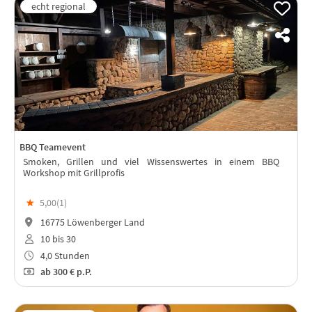
BBQ Teamevent
Smoken, Grillen und viel Wissenswertes in einem BBQ
Workshop mit Grillprofis
★
5,00(
1
)
16775 Löwenberger Land
10 bis 30
4,0 Stunden
ab
300 €
p.P.