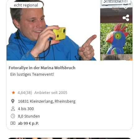
Fotorallye in der Marina Wolfsbruch
Ein lustiges Teamevent!
★
4,64(
38
)
Anbieter seit 2005
16831 Kleinzerlang, Rheinsberg
4 bis 300
8,0 Stunden
ab
99 €
p.P.