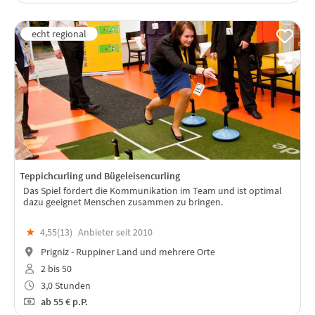
Teppichcurling und Bügeleisencurling
Das Spiel fördert die Kommunikation im Team und ist optimal
dazu geeignet Menschen zusammen zu bringen.
★
4,55(
13
)
Anbieter seit 2010
Prigniz - Ruppiner Land und mehrere Orte
2 bis 50
3,0 Stunden
ab
55 €
p.P.