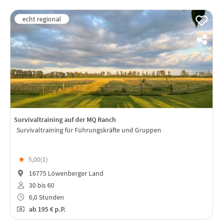
Survivaltraining auf der MQ Ranch
Survivaltraining für Führungskräfte und Gruppen
★
5,00(
1
)
16775 Löwenberger Land
30 bis 60
6,0 Stunden
ab
195 €
p.P.