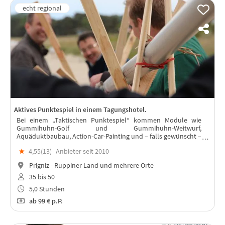
Aktives Punktespiel in einem Tagungshotel.
Bei einem „Taktischen Punktespiel“ kommen Module wie
Gummihuhn-Golf und Gummihuhn-Weitwurf,
Aquäduktbaubau, Action-Car-Painting und – falls gewünscht –
andere Teammodule zum Tragen.
★
4,55(
13
)
Anbieter seit 2010
Prigniz - Ruppiner Land und mehrere Orte
35 bis 50
5,0 Stunden
ab
99 €
p.P.