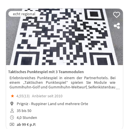
Taktisches Punktespiel mit 3 Teammodulen
Erlebnisreiches Punktespiel in einem der Partnerhotels. Bei
einem „Taktischen Punktespiel“ spielen Sie Module wie
Gummihuhn-Golf und Gummihuhn-Weitwurf, Seifenkistenbau
und -fahrt, Crossgolf Challenge oder Bürogolf, Action Car
★
4,55(
13
)
Anbieter seit 2010
Painting uvm.
Prigniz - Ruppiner Land und mehrere Orte
35 bis 50
4,0 Stunden
ab
99 €
p.P.