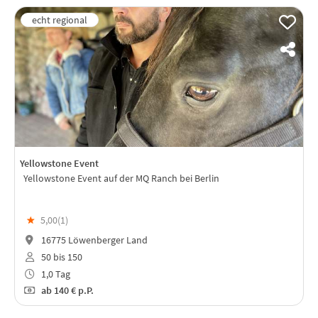
Yellowstone Event
Yellowstone Event auf der MQ Ranch bei Berlin
★
5,00(
1
)
16775 Löwenberger Land
50 bis 150
1,0 Tag
ab
140 €
p.P.