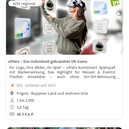
viPairs – Das individuell gebrandete VR-Game
Ihr Logo, Ihre Bilder, Ihr Spiel – viPairs kombiniert Spielspaß
mit Markenwirkung. Das Highlight für Messen & Events!
Flexibel einsetzbar – auch ohne Vor-Ort-Betreuung
Sichtbarkeit & Engagement für Ihre Marke
★
0(
0
)
Anbieter seit 2025
Prigniz - Ruppiner Land und mehrere Orte
1 bis 2.000
1,0 Tag
ab
5 €
p.P.