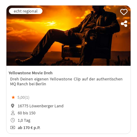
Yellowstone Movie Dreh
Dreh Deinen eigenen Yellowstone Clip auf der authentischen
MQ Ranch bei Berlin
★
5,00(
1
)
16775 Löwenberger Land
60 bis 150
1,0 Tag
ab
170 €
p.P.