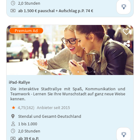
2,0 Stunden
ab
1.500 €
pauschal + Aufschlag p.P. 74 €
iPad-Rallye
Die interaktive Stadtrallye mit Spaß, Kommunikation und
Teamwork - Lernen Sie Ihre Wunschstadt auf ganz neue Weise
kennen.
★
4,75(
162
)
Anbieter seit 2015
Stendal und Gesamt-Deutschland
1 bis 1.000
2,0 Stunden
ab
39 €
p.P.