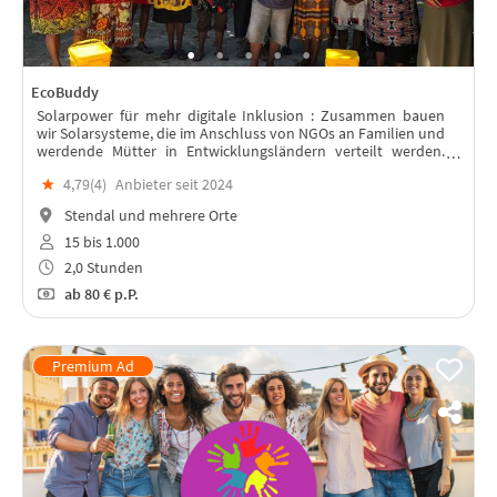
EcoBuddy
Solarpower für mehr digitale Inklusion : Zusammen bauen
wir Solarsysteme, die im Anschluss von NGOs an Familien und
werdende Mütter in Entwicklungsländern verteilt werden.
Lest weiter unten, warum!
★
4,79(
4
)
Anbieter seit 2024
Stendal und mehrere Orte
15 bis 1.000
2,0 Stunden
ab
80 €
p.P.