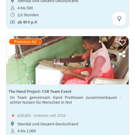
Stendal und Gesamt-Deutschland
4 bis 500
2,0 Stunden
ab
49 €
p.P.
The Hand Project: CSR Team Event
Im Team gemeinsam Hand Prothesen zusammenbauen -
echter Nutzen für Menschen in Not
★
4,95(
85
)
Anbieter seit 2016
Stendal und Gesamt-Deutschland
4 bis 1.000