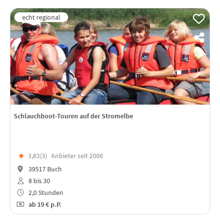
Schlauchboot-Touren auf der Stromelbe
★
3,83(
3
)
Anbieter seit 2006
39517 Buch
8 bis 30
2,0 Stunden
ab
19 €
p.P.