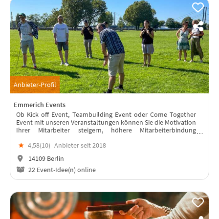
Anbieter-Profil
Emmerich Events
Ob Kick off Event, Teambuilding Event oder Come Together
Event mit unseren Veranstaltungen können Sie die Motivation
Ihrer Mitarbeiter steigern, höhere Mitarbeiterbindung
erreichen, die Teamarbeit fördern und den Teamgeist
★
4,58(
10
)
Anbieter seit 2018
erhöhen. Wir finden gemeins
14109 Berlin
22 Event-Idee(n) online