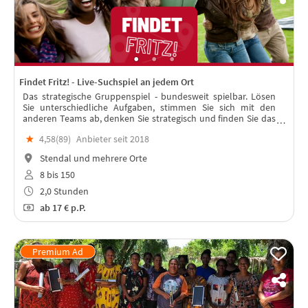
Findet Fritz! - Live-Suchspiel an jedem Ort
Das strategische Gruppenspiel - bundesweit spielbar. Lösen
Sie unterschiedliche Aufgaben, stimmen Sie sich mit den
anderen Teams ab, denken Sie strategisch und finden Sie das
"Team Fritz“. In jeder Stadt spielbar – mit Live-Moderation!
★
4,58(
89
)
Anbieter seit 2018
Stendal und mehrere Orte
8 bis 150
2,0 Stunden
ab
17 €
p.P.