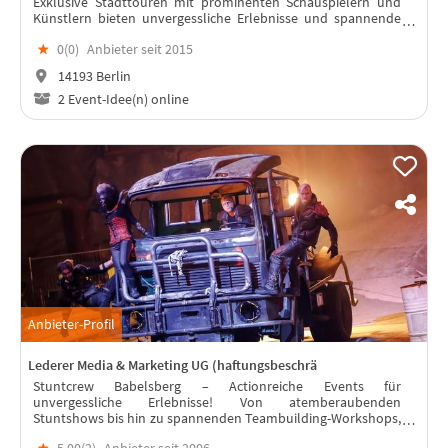
Exklusive Stadttouren mit prominenten Schauspielern und
Künstlern bieten unvergessliche Erlebnisse und spannende
Geschichten.
★
0(
0
)
Anbieter seit 2015
14193 Berlin
2 Event-Idee(n) online
Anbieter-Profil
Lederer Media & Marketing UG (haftungsbeschrä
Stuntcrew Babelsberg – Actionreiche Events für
unvergessliche Erlebnisse! Von atemberaubenden
Stuntshows bis hin zu spannenden Teambuilding-Workshops,
hier wird Ihre Event-Idee zum Leben erweckt!
★
5,00(
2
)
Anbieter seit 2006