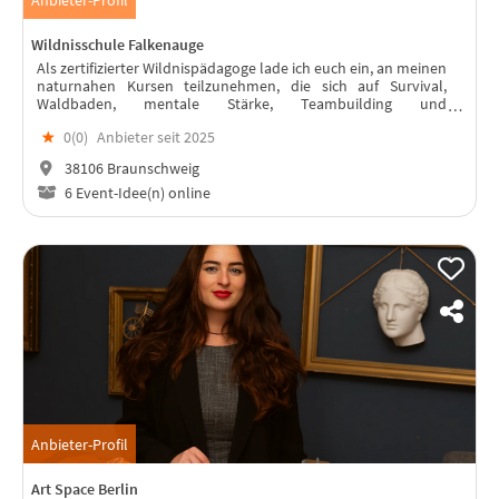
Wildnisschule Falkenauge
Als zertifizierter Wildnispädagoge lade ich euch ein, an meinen
naturnahen Kursen teilzunehmen, die sich auf Survival,
Waldbaden, mentale Stärke, Teambuilding und
Führungskräfteentwicklung konzentrieren. Entdecken Sie die
★
0(
0
)
Anbieter seit 2025
Natur und stärkt euer Team!
38106 Braunschweig
6 Event-Idee(n) online
Anbieter-Profil
Art Space Berlin