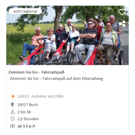
Zemmen Sie los – Fahrradspaß
Zemmen Sie los – Fahrradspaß auf dem Elberadweg
★
3,83(
3
)
Anbieter seit 2006
39517 Buch
2 bis 36
2,0 Stunden
ab
5 €
p.P.