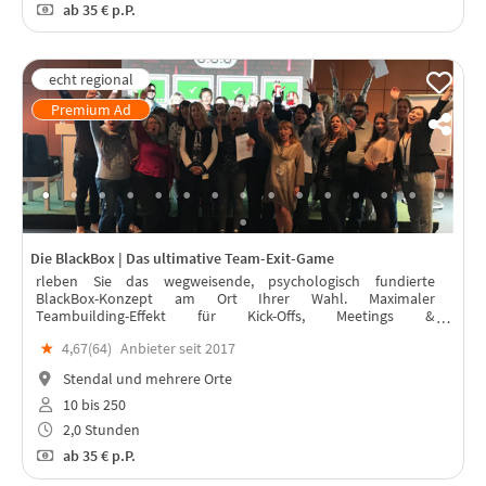
ab
35 €
p.P.
Die BlackBox | Das ultimative Team-Exit-Game
rleben Sie das wegweisende, psychologisch fundierte
BlackBox-Konzept am Ort Ihrer Wahl. Maximaler
Teambuilding-Effekt für Kick-Offs, Meetings &
Weihnachtsfeiern – live betreut von professionellen Trainern
★
4,67(
64
)
Anbieter seit 2017
vor Ort. für 10 bis 250 Personen.
Stendal und mehrere Orte
10 bis 250
2,0 Stunden
ab
35 €
p.P.