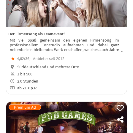
Der Firmensong als Teamevent!
Mit viel Spaß gemeinsam den eigenen Firmensong im
professionellem Tonstudio aufnehmen und dabei ganz
nebenbei ein bleibendes Werk erschaffen, welches auch Jahre
nach dem Event das Team stärkt.
★
4,62(
36
)
Anbieter seit 2012
Süddeutschland und mehrere Orte
1 bis 500
2,0 Stunden
ab
21 €
p.P.