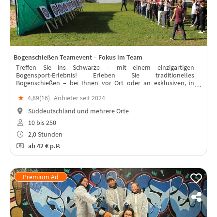
Bogenschießen Teamevent – Fokus im Team
Treffen Sie ins Schwarze – mit einem einzigartigen
Bogensport-Erlebnis! Erleben Sie traditionelles
Bogenschießen – bei Ihnen vor Ort oder an exklusiven, in
München, Starnberger See, Ammersee, Augsburg, Ulm u.v.m.
★
4,89(
16
)
Anbieter seit 2024
Süddeutschland und mehrere Orte
10 bis 250
2,0 Stunden
ab
42 €
p.P.