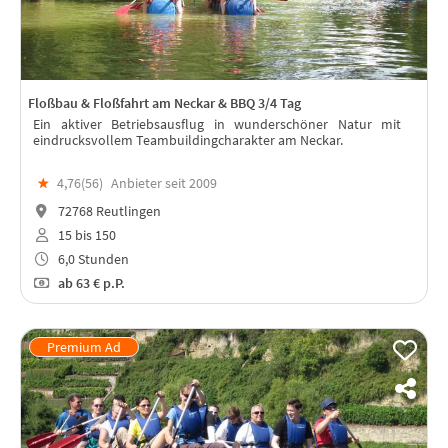
Floßbau & Floßfahrt am Neckar & BBQ 3/4 Tag
Ein aktiver Betriebsausflug in wunderschöner Natur mit
eindrucksvollem Teambuildingcharakter am Neckar.
★
4,76(
56
)
Anbieter seit 2009
72768 Reutlingen
15 bis 150
6,0 Stunden
ab
63 €
p.P.