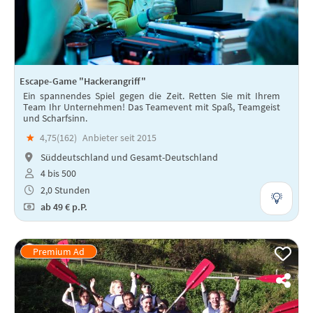
Escape-Game "Hackerangriff"
Ein spannendes Spiel gegen die Zeit. Retten Sie mit Ihrem
Team Ihr Unternehmen! Das Teamevent mit Spaß, Teamgeist
und Scharfsinn.
★
4,75(
162
)
Anbieter seit 2015
Süddeutschland und Gesamt-Deutschland
4 bis 500
2,0 Stunden
ab
49 €
p.P.