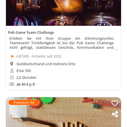
Pub Game Team-Challenge
Erleben Sie mit Ihrer Gruppe ein stimmungsvolles
Teamevent! Trinkfestigkeit ist bei der Pub Game Challenge
nicht gefragt, stattdessen Geschick, Kommunikation und
Teamgeist. Eine breite Palette an Herausforderungen steht
★
4,87(
49
)
Anbieter seit 2022
zur Auswahl!
Süddeutschland und mehrere Orte
8 bis 350
2,0 Stunden
ab
40 €
p.P.