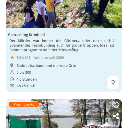
Geocaching Kriminell
Der Mörder war immer der Gärtner... oder doch nicht?
Spannendes Teambuilding auch für große Gruppen. Ideal als
Rahmenprogramm oder Betriebsausflug.
★
4,81(
104
)
Anbieter seit 2009
Süddeutschland und mehrere Orte
5 bis 300
4,0 Stunden
ab
25 €
p.P.