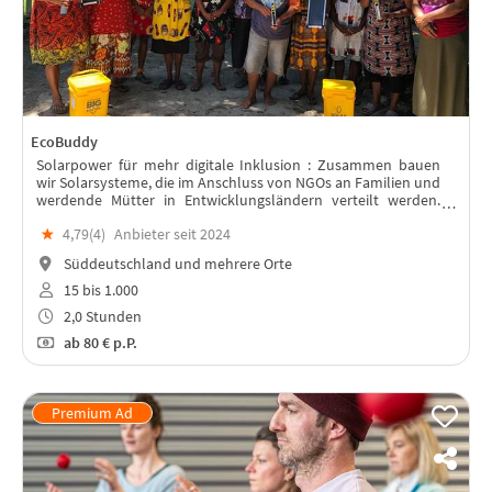
EcoBuddy
Solarpower für mehr digitale Inklusion : Zusammen bauen
wir Solarsysteme, die im Anschluss von NGOs an Familien und
werdende Mütter in Entwicklungsländern verteilt werden.
Lest weiter unten, warum!
★
4,79(
4
)
Anbieter seit 2024
Süddeutschland und mehrere Orte
15 bis 1.000
2,0 Stunden
ab
80 €
p.P.