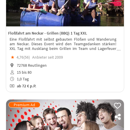
Floßfahrt am Neckar - Grillen (BBQ) 1 Tag XXL
Eine Floßfahrt mit selbst gebauten Flößen und Wanderung
am Neckar. Dieses Event wird den Teamgedanken stärken!
XXL Tag mit Ausklang beim Grillen im Team und Lagerfeuer
bis in den Abend. Kürzere Variante mit gleichen Aktiviäten: Nr.:
★
4,76(
56
)
Anbieter seit 2009
0513504
72768 Reutlingen
15 bis 80
1,0 Tag
ab
72 €
p.P.