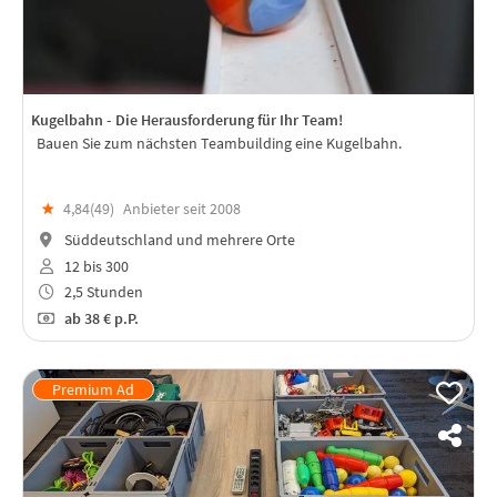
Kugelbahn - Die Herausforderung für Ihr Team!
Bauen Sie zum nächsten Teambuilding eine Kugelbahn.
★
4,84(
49
)
Anbieter seit 2008
Süddeutschland und mehrere Orte
12 bis 300
2,5 Stunden
ab
38 €
p.P.