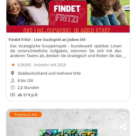
Findet Fritz! - Live-Suchspiel an jedem Ort
Das strategische Gruppenspiel - bundesweit spielbar. Lösen
Sie unterschiedliche Aufgaben, stimmen Sie sich mit den
anderen Teams ab, denken Sie strategisch und finden Sie das
"Team Fritz“. In jeder Stadt spielbar – mit Live-Moderation!
★
4,58(
89
)
Anbieter seit 2018
Süddeutschland und mehrere Orte
8 bis 150
2,0 Stunden
ab
17 €
p.P.