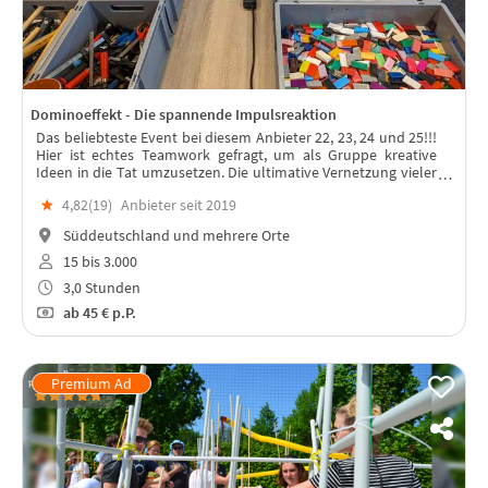
Dominoeffekt - Die spannende Impulsreaktion
Das beliebteste Event bei diesem Anbieter 22, 23, 24 und 25!!!
Hier ist echtes Teamwork gefragt, um als Gruppe kreative
Ideen in die Tat umzusetzen. Die ultimative Vernetzung vieler
Teile in einem spannenden Event oder Rahmenprogramm für
★
4,82(
19
)
Anbieter seit 2019
Dein Team.
Süddeutschland und mehrere Orte
15 bis 3.000
3,0 Stunden
ab
45 €
p.P.