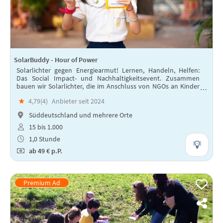
SolarBuddy - Hour of Power
Solarlichter gegen Energiearmut! Lernen, Handeln, Helfen:
Das Social Impact- und Nachhaltigkeitsevent. Zusammen
bauen wir Solarlichter, die im Anschluss von NGOs an Kinder
in Entwicklungsländern verteilt werden.
★
4,79(
4
)
Anbieter seit 2024
Süddeutschland und mehrere Orte
15 bis 1.000
1,0 Stunde
ab
49 €
p.P.