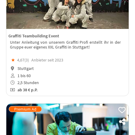
Graffiti Teambuilding Event
Unter Anleitung von unserem Graffiti Profi erstellt ihr in der
Gruppe euer eigenes XXL Graffiti in Stuttgart!
★
4,67(
3
)
Anbieter seit 2023
Stuttgart
1 bis 60
2,5 Stunden
ab
38 €
p.P.