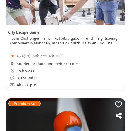
City Escape Game
Team-Challenges mit Rätselaufgaben und Sightseeing
kombiniert in München, Innsbruck, Salzburg, Wien und Linz
★
4,24(
18
)
Anbieter seit 2009
Süddeutschland und mehrere Orte
15 bis 200
3,0 Stunden
ab
65 €
p.P.