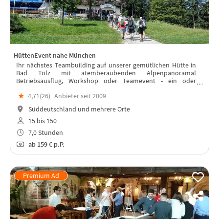
HüttenEvent nahe München
Ihr nächstes Teambuilding auf unserer gemütlichen Hütte in
Bad Tölz mit atemberaubenden Alpenpanorama!
Betriebsausflug, Workshop oder Teamevent - ein oder
mehrere Tage mit RUNDUMSORGLOS-Paket mit Busanreise ab
★
4,71(
26
)
Anbieter seit 2009
München oder anderen Städten!
Süddeutschland und mehrere Orte
15 bis 150
7,0 Stunden
ab
159 €
p.P.