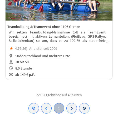
Teambuilding & Teamevent ohne 110€ Grenze
Wir setzen Teambuilding-Maßnahme (oft als TeamEvent
bezeichnet) mit aktiven Lernanteilen, (Floßbau, GPS-Rallye,
Seilbrückenbau) so um, dass es zu 100 % als steuerfreie
Weiterbildung gilt und nicht als steuerpflichtige
★
4,76(
56
)
Anbieter seit 2009
Betriebsveranstaltung zählt.
Süddeutschland und mehrere Orte
10 bis 50
8,0 Stunde
ab
149 €
p.P.
2213 Ergebnisse auf 48 Seiten
1