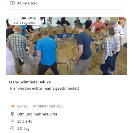
ab
69 €
p.P.
Team-Schmiede Deluxe
Hier werden echte Teams geschmiedet!
★
4,57(
15
)
Anbieter seit 2006
Ulm und mehrere Orte
10 bis 40
1,0 Tag