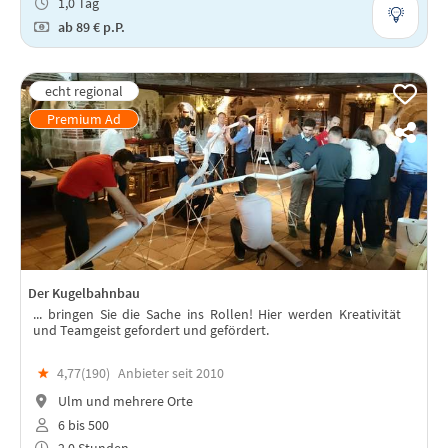
1,0 Tag
ab
89 €
p.P.
Der Kugelbahnbau
... bringen Sie die Sache ins Rollen! Hier werden Kreativität
und Teamgeist gefordert und gefördert.
★
4,77(
190
)
Anbieter seit 2010
Ulm und mehrere Orte
6 bis 500