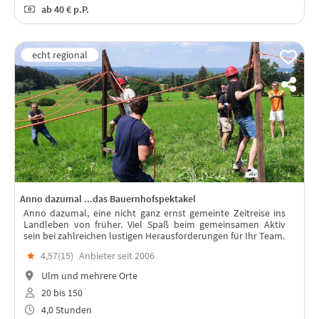
ab
40 €
p.P.
Anno dazumal ...das Bauernhofspektakel
Anno dazumal, eine nicht ganz ernst gemeinte Zeitreise ins
Landleben von früher. Viel Spaß beim gemeinsamen Aktiv
sein bei zahlreichen lustigen Herausforderungen für Ihr Team.
★
4,57(
15
)
Anbieter seit 2006
Ulm und mehrere Orte
20 bis 150
4,0 Stunden