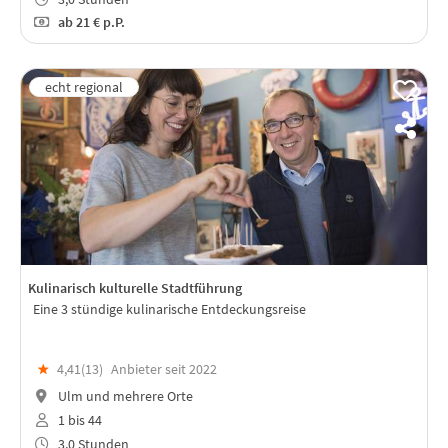
ab
21 €
p.P.
Kulinarisch kulturelle Stadtführung
Eine 3 stündige kulinarische Entdeckungsreise
★
4,41(
13
)
Anbieter seit 2022
Ulm und mehrere Orte
1 bis 44
3,0 Stunden