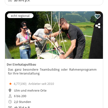
ab
99 €
p.P.
Der Eierkatapultbau
Das ganz besondere Teambuilding oder Rahmenprogramm
für Ihre Veranstaltung
★
4,77(
190
)
Anbieter seit 2010
Ulm und mehrere Orte
6 bis 200
2,0 Stunden
ab
35 €
p.P.