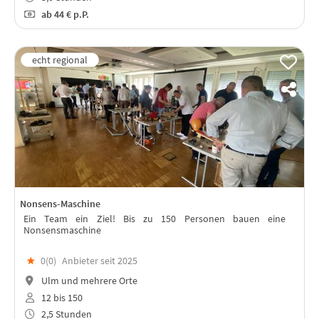
ab
44 €
p.P.
Nonsens-Maschine
Ein Team ein Ziel! Bis zu 150 Personen bauen eine
Nonsensmaschine
★
0(
0
)
Anbieter seit 2025
Ulm und mehrere Orte
12 bis 150
2,5 Stunden