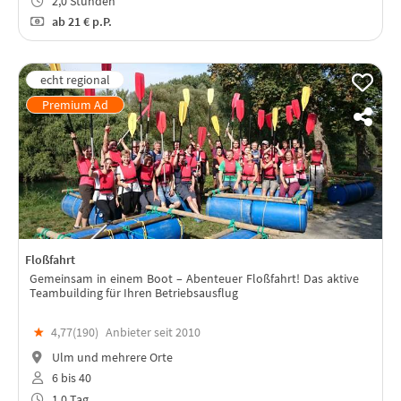
2,0 Stunden
ab
21 €
p.P.
Floßfahrt
Gemeinsam in einem Boot – Abenteuer Floßfahrt! Das aktive
Teambuilding für Ihren Betriebsausflug
★
4,77(
190
)
Anbieter seit 2010
Ulm und mehrere Orte
6 bis 40
1,0 Tag