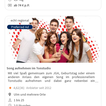
ab
74 €
p.P.
Song aufnehmen im Tonstudio
Mit viel Spaß gemeinsam zum JGA, Geburtstag oder einem
anderen Anlass den eigenen Song im professionellem
Tonstudio aufnehmen und dabei ganz nebenbei ein
bleibendes Werk erschaffen, welches auch Jahre nach dem
★
4,62(
36
)
Anbieter seit 2012
Event an die gemeinsame Zeit erinnert.
Ulm und mehrere Orte
1 bis 25
2,0 Stunden