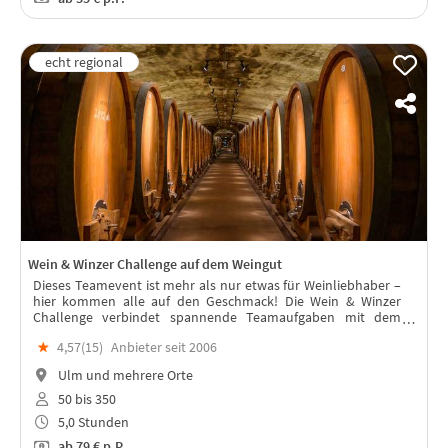
Wein & Winzer Challenge auf dem Weingut
Dieses Teamevent ist mehr als nur etwas für Weinliebhaber –
hier kommen alle auf den Geschmack! Die Wein & Winzer
Challenge verbindet spannende Teamaufgaben mit dem
Charme der Weinkultur. Ein Tag voller Erlebnisse rund um das
★
4,57(
15
)
Anbieter seit 2006
Thema Wein.
Ulm und mehrere Orte
50 bis 350
5,0 Stunden
ab
79 €
p.P.