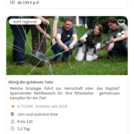
ab
139 €
p.P.
König der goldenen Taler
Welche Strategie führt zur Herrschaft über das Kapital?
Spannender Wettbewerb für Ihre Mitarbeiter - gemeinsam
kämpfen für ein Ziel!
★
4,77(
190
)
Anbieter seit 2010
Ulm und mehrere Orte
8 bis 120
1,0 Tag