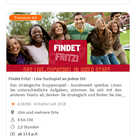
Findet Fritz! - Live-Suchspiel an jedem Ort
Das strategische Gruppenspiel - bundesweit spielbar. Lösen
Sie unterschiedliche Aufgaben, stimmen Sie sich mit den
anderen Teams ab, denken Sie strategisch und finden Sie das
"Team Fritz“. In jeder Stadt spielbar – mit Live-Moderation!
★
4,58(
89
)
Anbieter seit 2018
Ulm und mehrere Orte
8 bis 150
2,0 Stunden
ab
17 €
p.P.