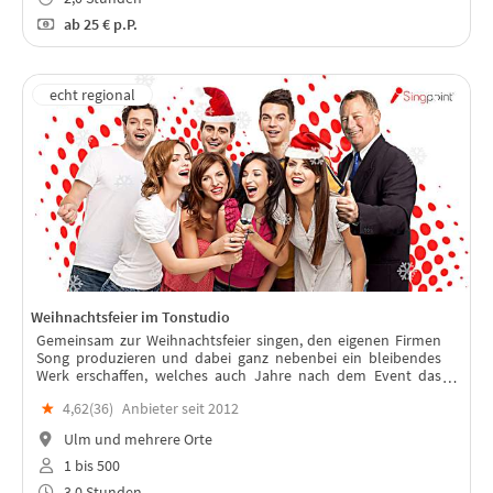
ab
25 €
p.P.
Weihnachtsfeier im Tonstudio
Gemeinsam zur Weihnachtsfeier singen, den eigenen Firmen
Song produzieren und dabei ganz nebenbei ein bleibendes
Werk erschaffen, welches auch Jahre nach dem Event das
Team stärkt.
★
4,62(
36
)
Anbieter seit 2012
Ulm und mehrere Orte
1 bis 500
3,0 Stunden