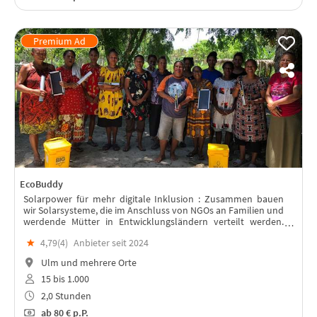
EcoBuddy
Solarpower für mehr digitale Inklusion : Zusammen bauen
wir Solarsysteme, die im Anschluss von NGOs an Familien und
werdende Mütter in Entwicklungsländern verteilt werden.
Lest weiter unten, warum!
★
4,79(
4
)
Anbieter seit 2024
Ulm und mehrere Orte
15 bis 1.000
2,0 Stunden
ab
80 €
p.P.