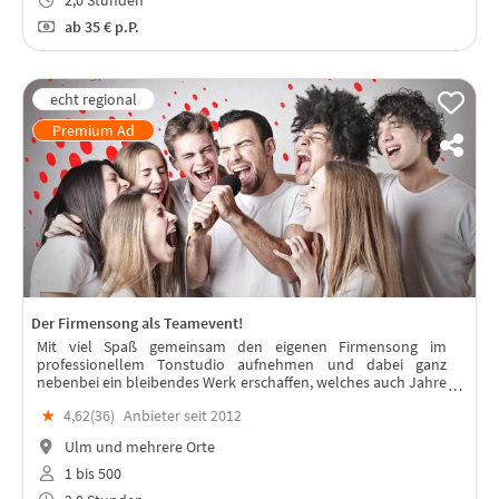
2,0 Stunden
ab
35 €
p.P.
Der Firmensong als Teamevent!
Mit viel Spaß gemeinsam den eigenen Firmensong im
professionellem Tonstudio aufnehmen und dabei ganz
nebenbei ein bleibendes Werk erschaffen, welches auch Jahre
nach dem Event das Team stärkt.
★
4,62(
36
)
Anbieter seit 2012
Ulm und mehrere Orte
1 bis 500