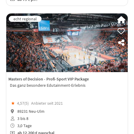
Masters of Decision - Profi-Sport VIP Package
Das ganz besondere Edutainment-Erlebnis
★
4,57(
5
)
Anbieter seit 2021
89231 Neu-Ulm
3 bis 8
3,0 Tage
ab
12.200 €
pauschal