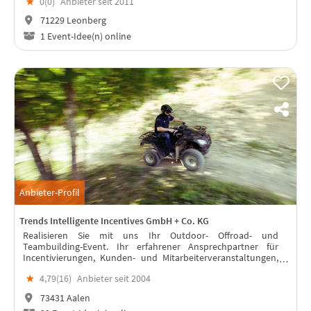
★
0(
0
)
Anbieter seit 2011
71229 Leonberg
1 Event-Idee(n) online
Anbieter-Profil
Trends Intelligente Incentives GmbH + Co. KG
Realisieren Sie mit uns Ihr Outdoor- Offroad- und
Teambuilding-Event. Ihr erfahrener Ansprechpartner für
Incentivierungen, Kunden- und Mitarbeiterveranstaltungen,
Betriebsausflüge.
★
4,79(
16
)
Anbieter seit 2004
73431 Aalen