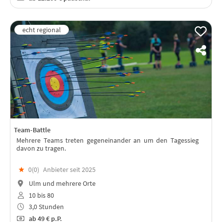
Team-Battle
Mehrere Teams treten gegeneinander an um den Tagessieg
davon zu tragen.
★
0(
0
)
Anbieter seit 2025
Ulm und mehrere Orte
10 bis 80
3,0 Stunden
ab
49 €
p.P.