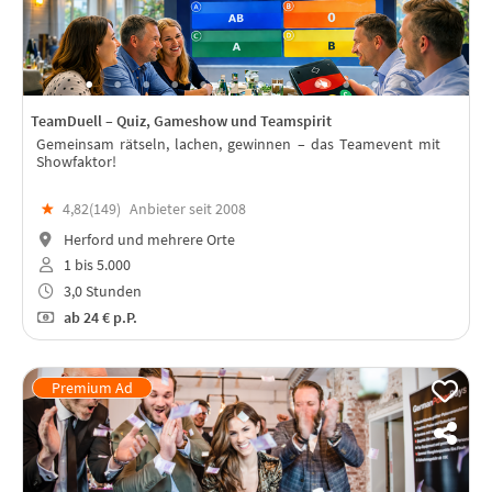
TeamDuell – Quiz, Gameshow und Teamspirit
Gemeinsam rätseln, lachen, gewinnen – das Teamevent mit
Showfaktor!
★
4,82(
149
)
Anbieter seit 2008
Herford und mehrere Orte
1 bis 5.000
3,0 Stunden
ab
24 €
p.P.