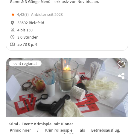
Game & 3-Gänge-Menü – exklusiv von Nov bis Jan.
★
4,43(
7
)
Anbieter seit 2023
33602 Bielefeld
4 bis 150
3,0 Stunden
ab
73 €
p.P.
Krimi - Event: Krimispiel mit Dinner
Krimidinner / Krimirollenspiel als Betriebsausflug,