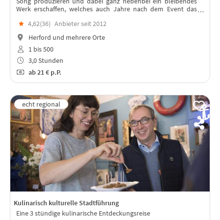
Song produzieren und dabei ganz nebenbei ein bleibendes
Werk erschaffen, welches auch Jahre nach dem Event das
Team stärkt.
★
4,62(
36
)
Anbieter seit 2012
Herford und mehrere Orte
1 bis 500
3,0 Stunden
ab
21 €
p.P.
Kulinarisch kulturelle Stadtführung
Eine 3 stündige kulinarische Entdeckungsreise