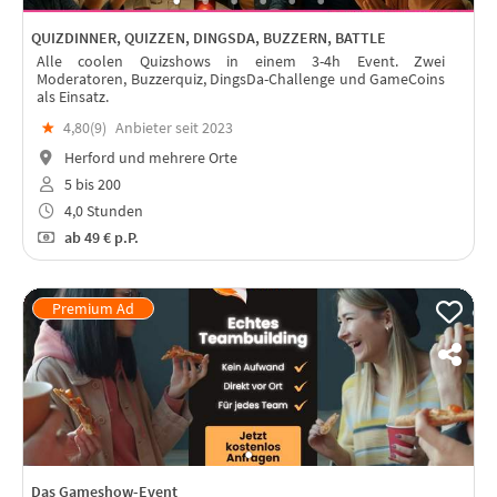
QUIZDINNER, QUIZZEN, DINGSDA, BUZZERN, BATTLE
Alle coolen Quizshows in einem 3-4h Event. Zwei
Moderatoren, Buzzerquiz, DingsDa-Challenge und GameCoins
als Einsatz.
★
4,80(
9
)
Anbieter seit 2023
Herford und mehrere Orte
5 bis 200
4,0 Stunden
ab
49 €
p.P.
Das Gameshow-Event