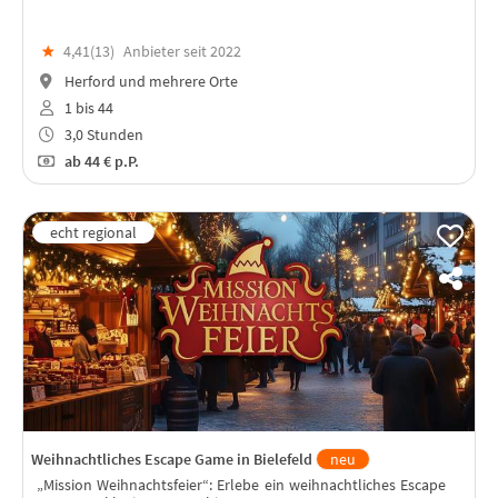
★
4,41(
13
)
Anbieter seit 2022
Herford und mehrere Orte
1 bis 44
3,0 Stunden
ab
44 €
p.P.
Weihnachtliches Escape Game in Bielefeld
neu
„Mission Weihnachtsfeier“: Erlebe ein weihnachtliches Escape