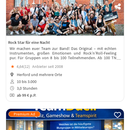
Rock Star für eine Nacht
Wir machen euer Team zur Band! Das Original – mit echten
Instrumenten, großen Emotionen und Rock’n’Roll-Feeling
pur. Für Gruppen von 8 bis 100 Teilnehmenden. Ab 100 TN
könnt ihr mit uns zur "Größten Band der Welt" werden!
★
4,64(
12
)
Anbieter seit 2008
Herford und mehrere Orte
10 bis 3.000
3,0 Stunden
ab
99 €
p.P.