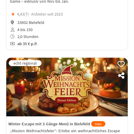
Game – exklusiv von Nov bis Jan.
★
4,43(
7
)
Anbieter seit 2023
33602 Bielefeld
4 bis 150
2,0 Stunden
ab
35 €
p.P.
Winter-Escape mit 3-Gänge-Menü in Bielefeld
neu
„Mission Weihnachtsfeier“: Erlebe ein weihnachtliches Escape