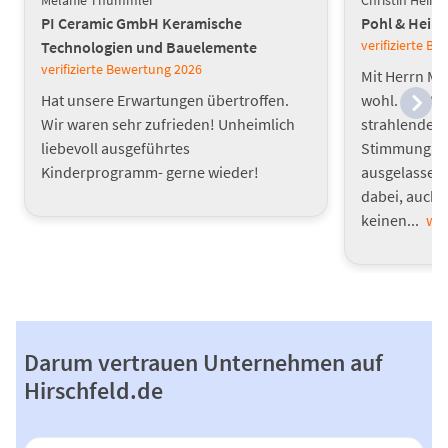
PI Ceramic GmbH Keramische
Pohl & Hein
verifizierte B
Technologien und Bauelemente
verifizierte Bewertung
2026
Mit Herrn Me
Hat unsere Erwartungen übertroffen.
wohl. Die W
Wir waren sehr zufrieden! Unheimlich
strahlendem 
liebevoll ausgeführtes
Stimmung im
Kinderprogramm- gerne wieder!
ausgelassen.
dabei, auch 
keinen...
wei
Darum vertrauen Unternehmen auf
Hirschfeld.de