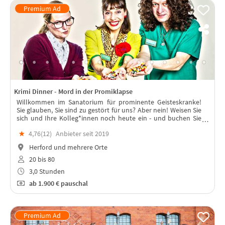
Krimi Dinner - Mord in der Promiklapse
Willkommen im Sanatorium für prominente Geisteskranke!
Sie glauben, Sie sind zu gestört für uns? Aber nein! Weisen Sie
sich und Ihre Kolleg*innen noch heute ein - und buchen Sie
interaktiven Krimi-Spaß für gesundes Betriebsklima...
★
4,76(
12
)
Anbieter seit 2019
Herford und mehrere Orte
20 bis 80
3,0 Stunden
ab
1.900 €
pauschal