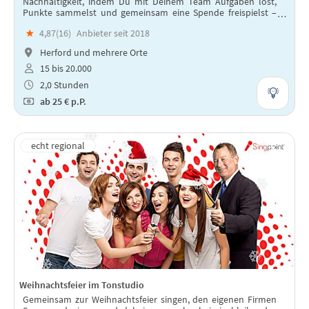
Nachhaltigkeit, indem Du mit Deinem Team Aufgaben löst,
Punkte sammelst und gemeinsam eine Spende freispielst –
für ein unvergessliches Team-Building-Erlebnis voller Spaß
★
4,87(
16
)
Anbieter seit 2018
und WIR-Gefühl!
Herford und mehrere Orte
15 bis 20.000
2,0 Stunden
ab
25 €
p.P.
Weihnachtsfeier im Tonstudio
Gemeinsam zur Weihnachtsfeier singen, den eigenen Firmen