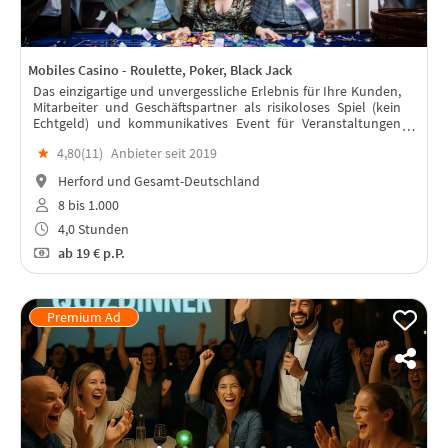
Mobiles Casino - Roulette, Poker, Black Jack
Das einzigartige und unvergessliche Erlebnis für Ihre Kunden,
Mitarbeiter und Geschäftspartner als risikoloses Spiel (kein
Echtgeld) und kommunikatives Event für Veranstaltungen
aller Art mit hochwertigem Equipment und geschultem
★
4,80(
11
)
Anbieter seit 2019
Casino Personal!
Herford und Gesamt-Deutschland
8 bis 1.000
4,0 Stunden
ab
19 €
p.P.