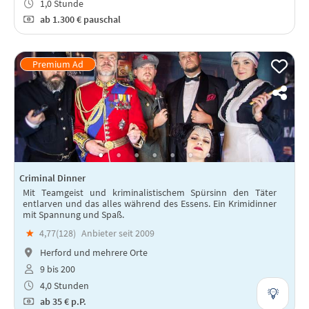
1,0 Stunde
ab
1.300 €
pauschal
Criminal Dinner
Mit Teamgeist und kriminalistischem Spürsinn den Täter
entlarven und das alles während des Essens. Ein Krimidinner
mit Spannung und Spaß.
★
4,77(
128
)
Anbieter seit 2009
Herford und mehrere Orte
9 bis 200
4,0 Stunden
ab
35 €
p.P.