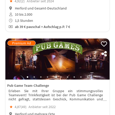
★
4,92(
2
)
Anbieter seit 2024
Herford und Gesamt-Deutschland
10 bis 2.000
1,5 Stunden
ab
39 €
pauschal + Aufschlag p.P. 7 €
Pub Game Team-Challenge
Erleben Sie mit Ihrer Gruppe ein stimmungsvolles
Teamevent! Trinkfestigkeit ist bei der Pub Game Challenge
nicht gefragt, stattdessen Geschick, Kommunikation und
Teamgeist. Eine breite Palette an Herausforderungen steht
★
4,87(
49
)
Anbieter seit 2022
zur Auswahl!
Herford und mehrere Orte