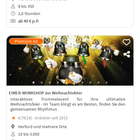
8 bis 350
2,0 Stunden
ab
40 €
p.P.
EIMER-WORKSHOP zur Weihnachtsfeier
Interaktives Trommelevent für Ihre ultimative
Weihnachtsfeier - Im Team klingt es am Besten, finden Sie den
gemeinsamen Rhythmus
★
4,79(
18
)
Anbieter seit 2015
Herford und mehrere Orte
10 bis 3.000