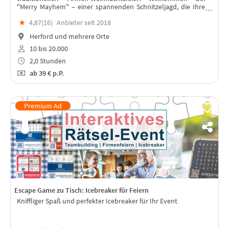
"Merry Mayhem" – einer spannenden Schnitzeljagd, die Ihre
Teams zum Lachen bringt und sie enger zusammenschweißt
★
4,87(
16
)
Anbieter seit 2018
als je zuvor.
Herford und mehrere Orte
10 bis 20.000
2,0 Stunden
ab
39 €
p.P.
Escape Game zu Tisch: Icebreaker für Feiern
Kniffliger Spaß und perfekter Icebreaker für Ihr Event