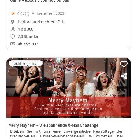
★
4,43(
7
)
Anbieter seit 2023
Herford und mehrere Orte
4 bis 300
2,0 Stunden
ab
35 €
p.P.
Merry Mayhem – Die spannende X-Mas Challenge
Erleben Sie mit uns eine unvergessliche Neuauflage der
traditionellen Firmen-Weihnachtsfeier! Willkommen bei