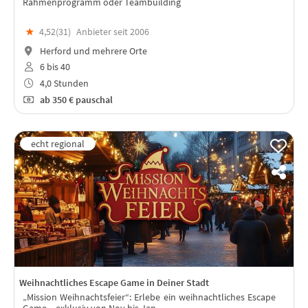
Rahmenprogramm oder Teambuilding
★
4,52(
31
)
Anbieter seit 2006
Herford und mehrere Orte
6 bis 40
4,0 Stunden
ab
350 €
pauschal
Weihnachtliches Escape Game in Deiner Stadt
„Mission Weihnachtsfeier“: Erlebe ein weihnachtliches Escape
Game – exklusiv von Nov bis Jan.